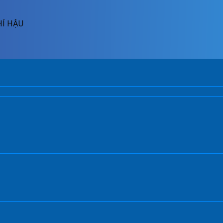
HÍ HẬU