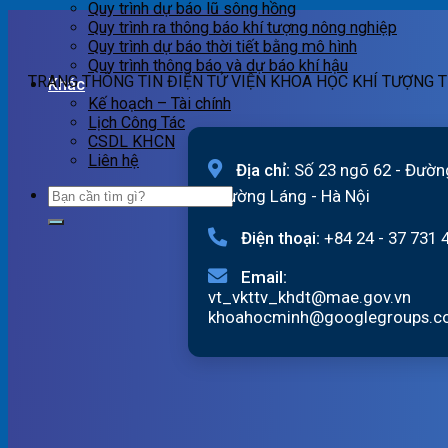
Quy trình dự báo lũ sông hồng
Quy trình ra thông báo khí tượng nông nghiệp
Quy trình dự báo thời tiết bằng mô hình
Quy trình thông báo và dự báo khí hậu
TRANG THÔNG TIN ĐIỆN TỬ VIỆN KHOA HỌC KHÍ TƯỢNG T
Khác
Kế hoạch – Tài chính
Lịch Công Tác
CSDL KHCN
Liên hệ
Địa chỉ:
Số 23 ngõ 62 - Đườn
Phường Láng - Hà Nội
Điện thoại:
+84 24 - 37 731 
Email:
vt_vkttv_khdt@mae.gov.vn
khoahocminh@googlegroups.