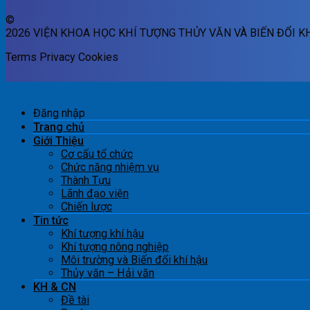
©
2026 VIỆN KHOA HỌC KHÍ TƯỢNG THỦY VĂN VÀ BIẾN ĐỔI K
Terms
Privacy
Cookies
Đăng nhập
Trang chủ
Giới Thiệu
Cơ cấu tổ chức
Chức năng nhiệm vụ
Thành Tựu
Lãnh đạo viện
Chiến lược
Tin tức
Khí tượng khí hậu
Khí tượng nông nghiệp
Môi trường và Biến đổi khí hậu
Thủy văn – Hải văn
KH & CN
Đề tài