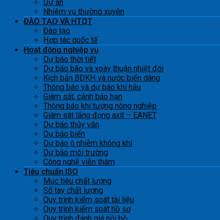
Dự án
Nhiệm vụ thường xuyên
ĐÀO TẠO VÀ HTQT
Đào tạo
Hợp tác quốc tế
Hoạt động nghiệp vụ
Dự báo thời tiết
Dự báo bão và xoáy thuận nhiệt đới
Kịch bản BĐKH và nước biển dâng
Thông báo và dự báo khí hậu
Giám sát, cảnh báo hạn
Thông báo khí tượng nông nghiệp
Giám sát lắng đọng axít – EANET
Dự báo thủy văn
Dự báo biển
Dự báo ô nhiễm không khí
Dự báo môi trường
Công nghệ viễn thám
Tiêu chuẩn ISO
Mục tiêu chất lượng
Sổ tay chất lượng
Quy trình kiểm soát tài liệu
Quy trình kiểm soát hồ sơ
Quy trình đánh giá nội bộ