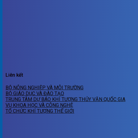
Liên kết
BỘ NÔNG NGHIỆP VÀ MÔI TRƯỜNG
BỘ GIÁO DỤC VÀ ĐÀO TẠO
TRUNG TÂM DỰ BÁO KHÍ TƯỢNG THỦY VĂN QUỐC GIA
VỤ KHOA HỌC VÀ CÔNG NGHỆ
TỔ CHỨC KHÍ TƯỢNG THẾ GIỚI