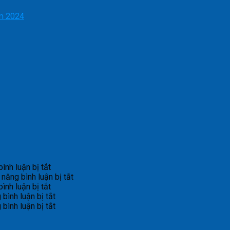
ăm 2024
ở
ình luận bị tắt
Bản
ở
năng bình luận bị tắt
tin
ở
Bản
ình luận bị tắt
cảnh
Bản
ở
tin
bình luận bị tắt
báo
tin
Bản
ở
dự
bình luận bị tắt
lũ
cảnh
tin
Bản
báo
quét
báo
cảnh
tin
lũ