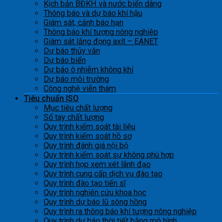
Kịch bản BĐKH và nước biển dâng
Thông báo và dự báo khí hậu
Giám sát, cảnh báo hạn
Thông báo khí tượng nông nghiệp
Giám sát lắng đọng axít – EANET
Dự báo thủy văn
Dự báo biển
Dự báo ô nhiễm không khí
Dự báo môi trường
Công nghệ viễn thám
Tiêu chuẩn ISO
Mục tiêu chất lượng
Sổ tay chất lượng
Quy trình kiểm soát tài liệu
Quy trình kiểm soát hồ sơ
Quy trình đánh giá nội bộ
Quy trình kiểm soát sự không phù hợp
Quy trình họp xem xét lãnh đạo
Quy trình cung cấp dịch vụ đào tạo
Quy trình đào tạo tiến sĩ
Quy trình nghiên cứu khoa học
Quy trình dự báo lũ sông hồng
Quy trình ra thông báo khí tượng nông nghiệp
Quy trình dự báo thời tiết bằng mô hình