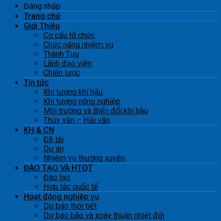
Đăng nhập
Trang chủ
Giới Thiệu
Cơ cấu tổ chức
Chức năng nhiệm vụ
Thành Tựu
Lãnh đạo viện
Chiến lược
Tin tức
Khí tượng khí hậu
Khí tượng nông nghiệp
Môi trường và Biến đổi khí hậu
Thủy văn – Hải văn
KH & CN
Đề tài
Dự án
Nhiệm vụ thường xuyên
ĐÀO TẠO VÀ HTQT
Đào tạo
Hợp tác quốc tế
Hoạt động nghiệp vụ
Dự báo thời tiết
Dự báo bão và xoáy thuận nhiệt đới