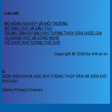
Liên kết
BỘ NÔNG NGHIỆP VÀ MÔI TRƯỜNG
BỘ GIÁO DỤC VÀ ĐÀO TẠO
TRUNG TÂM DỰ BÁO KHÍ TƯỢNG THỦY VĂN QUỐC GIA
VỤ KHOA HỌC VÀ CÔNG NGHỆ
TỔ CHỨC KHÍ TƯỢNG THẾ GIỚI
Copyright © 2026 by imh.ac.vn
©
2026 VIỆN KHOA HỌC KHÍ TƯỢNG THỦY VĂN VÀ BIẾN ĐỔI
KHÍ HẬU
Terms
Privacy
Cookies