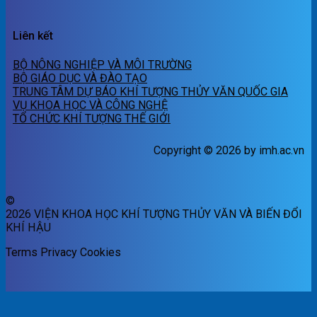
Liên kết
BỘ NÔNG NGHIỆP VÀ MÔI TRƯỜNG
BỘ GIÁO DỤC VÀ ĐÀO TẠO
TRUNG TÂM DỰ BÁO KHÍ TƯỢNG THỦY VĂN QUỐC GIA
VỤ KHOA HỌC VÀ CÔNG NGHỆ
TỔ CHỨC KHÍ TƯỢNG THẾ GIỚI
Copyright © 2026 by imh.ac.vn
©
2026 VIỆN KHOA HỌC KHÍ TƯỢNG THỦY VĂN VÀ BIẾN ĐỔI
KHÍ HẬU
Terms
Privacy
Cookies