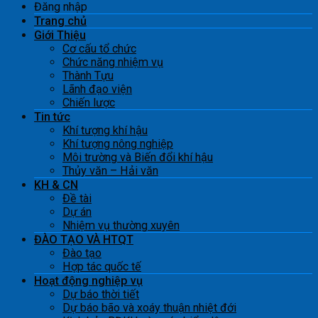
Đăng nhập
Trang chủ
Giới Thiệu
Cơ cấu tổ chức
Chức năng nhiệm vụ
Thành Tựu
Lãnh đạo viện
Chiến lược
Tin tức
Khí tượng khí hậu
Khí tượng nông nghiệp
Môi trường và Biến đổi khí hậu
Thủy văn – Hải văn
KH & CN
Đề tài
Dự án
Nhiệm vụ thường xuyên
ĐÀO TẠO VÀ HTQT
Đào tạo
Hợp tác quốc tế
Hoạt động nghiệp vụ
Dự báo thời tiết
Dự báo bão và xoáy thuận nhiệt đới