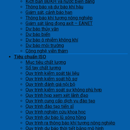
Kịch bản BĐKH và nước biển dâng
Thông báo và dự báo khí hậu
Giám sát, cảnh báo hạn
Thông báo khí tượng nông nghiệp
Giám sát lắng đọng axít – EANET
Dự báo thủy văn
Dự báo biển
Dự báo ô nhiễm không khí
Dự báo môi trường
Công nghệ viễn thám
Tiêu chuẩn ISO
Mục tiêu chất lượng
Sổ tay chất lượng
Quy trình kiểm soát tài liệu
Quy trình kiểm soát hồ sơ
Quy trình đánh giá nội bộ
Quy trình kiểm soát sự không phù hợp
Quy trình họp xem xét lãnh đạo
Quy trình cung cấp dịch vụ đào tạo
Quy trình đào tạo tiến sĩ
Quy trình nghiên cứu khoa học
Quy trình dự báo lũ sông hồng
Quy trình ra thông báo khí tượng nông nghiệp
Quy trình dự báo thời tiết bằng mô hình