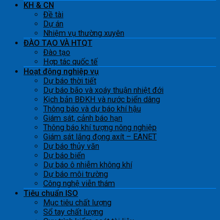
KH & CN
Đề tài
Dự án
Nhiệm vụ thường xuyên
ĐÀO TẠO VÀ HTQT
Đào tạo
Hợp tác quốc tế
Hoạt động nghiệp vụ
Dự báo thời tiết
Dự báo bão và xoáy thuận nhiệt đới
Kịch bản BĐKH và nước biển dâng
Thông báo và dự báo khí hậu
Giám sát, cảnh báo hạn
Thông báo khí tượng nông nghiệp
Giám sát lắng đọng axít – EANET
Dự báo thủy văn
Dự báo biển
Dự báo ô nhiễm không khí
Dự báo môi trường
Công nghệ viễn thám
Tiêu chuẩn ISO
Mục tiêu chất lượng
Sổ tay chất lượng