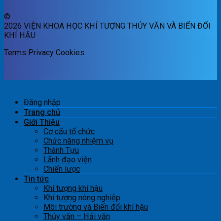
©
2026 VIỆN KHOA HỌC KHÍ TƯỢNG THỦY VĂN VÀ BIẾN ĐỔI
KHÍ HẬU
Terms
Privacy
Cookies
Đăng nhập
Trang chủ
Giới Thiệu
Cơ cấu tổ chức
Chức năng nhiệm vụ
Thành Tựu
Lãnh đạo viện
Chiến lược
Tin tức
Khí tượng khí hậu
Khí tượng nông nghiệp
Môi trường và Biến đổi khí hậu
Thủy văn – Hải văn