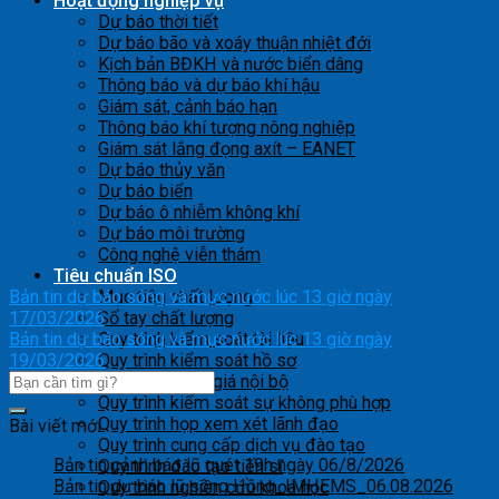
Hoạt động nghiệp vụ
Dự báo thời tiết
Dự báo bão và xoáy thuận nhiệt đới
Kịch bản BĐKH và nước biển dâng
Thông báo và dự báo khí hậu
Giám sát, cảnh báo hạn
Thông báo khí tượng nông nghiệp
Giám sát lắng đọng axít – EANET
Dự báo thủy văn
Dự báo biển
Dự báo ô nhiễm không khí
Dự báo môi trường
Công nghệ viễn thám
Tiêu chuẩn ISO
Bản tin dự báo sóng và mực nước lúc 13 giờ ngày
Mục tiêu chất lượng
17/03/2026
Sổ tay chất lượng
Bản tin dự báo sóng và mực nước lúc 13 giờ ngày
Quy trình kiểm soát tài liệu
19/03/2026
Quy trình kiểm soát hồ sơ
Quy trình đánh giá nội bộ
Quy trình kiểm soát sự không phù hợp
Quy trình họp xem xét lãnh đạo
Bài viết mới
Quy trình cung cấp dịch vụ đào tạo
Bản tin cảnh báo lũ quét 19h ngày 06/8/2026
Quy trình đào tạo tiến sĩ
Bản tin dự báo lũ sông Hồng_IMHEMS_06.08.2026
Quy trình nghiên cứu khoa học