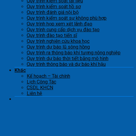
Quy trình kiểm soát tài liệu
Quy trình kiểm soát hồ sơ
Quy trình đánh giá nội bộ
Quy trình kiểm soát sự không phù hợp
Quy trình họp xem xét lãnh đạo
Quy trình cung cấp dịch vụ đào tạo
Quy trình đào tạo tiến sĩ
Quy trình nghiên cứu khoa học
Quy trình dự báo lũ sông hồng
Quy trình ra thông báo khí tượng nông nghiệp
Quy trình dự báo thời tiết bằng mô hình
Quy trình thông báo và dự báo khí hậu
Khác
Kế hoạch – Tài chính
Lịch Công Tác
CSDL KHCN
Liên hệ