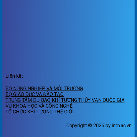
Liên kết
BỘ NÔNG NGHIỆP VÀ MÔI TRƯỜNG
BỘ GIÁO DỤC VÀ ĐÀO TẠO
TRUNG TÂM DỰ BÁO KHÍ TƯỢNG THỦY VĂN QUỐC GIA
VỤ KHOA HỌC VÀ CÔNG NGHỆ
TỔ CHỨC KHÍ TƯỢNG THẾ GIỚI
Copyright © 2026 by imh.ac.vn