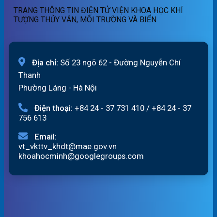
06/08/2026
19h
TRANG THÔNG TIN ĐIỆN TỬ VIỆN KHOA HỌC KHÍ
ngày
TƯỢNG THỦY VĂN, MÔI TRƯỜNG VÀ BIỂN
05/08/2026
Địa chỉ:
Số 23 ngõ 62 - Đường Nguyễn Chí
Thanh
Phường Láng - Hà Nội
Điện thoại:
+84 24 - 37 731 410
/
+84 24 - 37
756 613
Email:
vt_vkttv_khdt@mae.gov.vn
khoahocminh@googlegroups.com