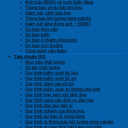
Kịch bản BĐKH và nước biển dâng
Thông báo và dự báo khí hậu
Giám sát, cảnh báo hạn
Thông báo khí tượng nông nghiệp
Giám sát lắng đọng axít – EANET
Dự báo thủy văn
Dự báo biển
Dự báo ô nhiễm không khí
Dự báo môi trường
Công nghệ viễn thám
Tiêu chuẩn ISO
Mục tiêu chất lượng
Sổ tay chất lượng
Quy trình kiểm soát tài liệu
Quy trình kiểm soát hồ sơ
Quy trình đánh giá nội bộ
Quy trình kiểm soát sự không phù hợp
Quy trình họp xem xét lãnh đạo
Quy trình cung cấp dịch vụ đào tạo
Quy trình đào tạo tiến sĩ
Quy trình nghiên cứu khoa học
Quy trình dự báo lũ sông hồng
Quy trình ra thông báo khí tượng nông nghiệp
Quy trình dự báo thời tiết bằng mô hình