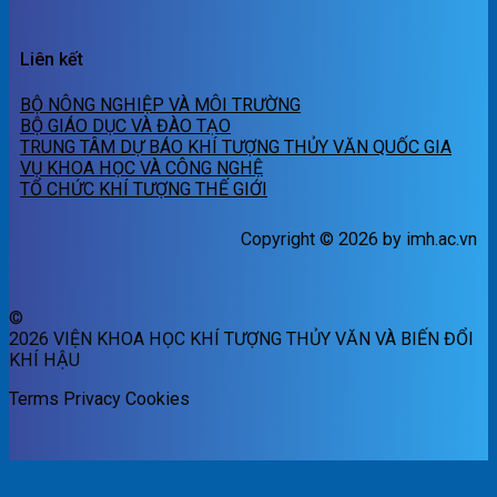
Liên kết
BỘ NÔNG NGHIỆP VÀ MÔI TRƯỜNG
BỘ GIÁO DỤC VÀ ĐÀO TẠO
TRUNG TÂM DỰ BÁO KHÍ TƯỢNG THỦY VĂN QUỐC GIA
VỤ KHOA HỌC VÀ CÔNG NGHỆ
TỔ CHỨC KHÍ TƯỢNG THẾ GIỚI
Copyright © 2026 by imh.ac.vn
©
2026 VIỆN KHOA HỌC KHÍ TƯỢNG THỦY VĂN VÀ BIẾN ĐỔI
KHÍ HẬU
Terms
Privacy
Cookies