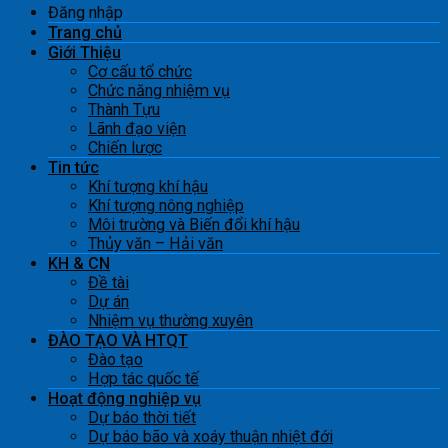
Đăng nhập
Trang chủ
Giới Thiệu
Cơ cấu tổ chức
Chức năng nhiệm vụ
Thành Tựu
Lãnh đạo viện
Chiến lược
Tin tức
Khí tượng khí hậu
Khí tượng nông nghiệp
Môi trường và Biến đổi khí hậu
Thủy văn – Hải văn
KH & CN
Đề tài
Dự án
Nhiệm vụ thường xuyên
ĐÀO TẠO VÀ HTQT
Đào tạo
Hợp tác quốc tế
Hoạt động nghiệp vụ
Dự báo thời tiết
Dự báo bão và xoáy thuận nhiệt đới