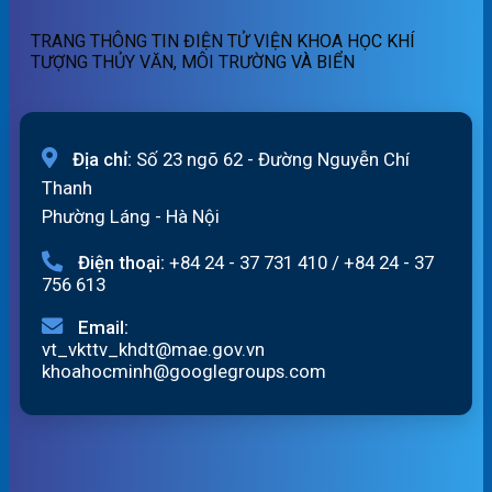
ngày
quét
07/8/2026
01h
TRANG THÔNG TIN ĐIỆN TỬ VIỆN KHOA HỌC KHÍ
ngày
TƯỢNG THỦY VĂN, MÔI TRƯỜNG VÀ BIỂN
07/8/2026
Địa chỉ:
Số 23 ngõ 62 - Đường Nguyễn Chí
Thanh
Phường Láng - Hà Nội
Điện thoại:
+84 24 - 37 731 410
/
+84 24 - 37
756 613
Email:
vt_vkttv_khdt@mae.gov.vn
khoahocminh@googlegroups.com