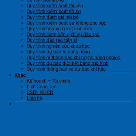
Quy trình kiểm soát tài liệu
Quy trình kiểm soát hồ sơ
Quy trình đánh giá nội bộ
Quy trình kiểm soát sự không phù hợp
Quy trình họp xem xét lãnh đạo
Quy trình cung cấp dịch vụ đào tạo
Quy trình đào tạo tiến sĩ
Quy trình nghiên cứu khoa học
Quy trình dự báo lũ sông hồng
Quy trình ra thông báo khí tượng nông nghiệp
Quy trình dự báo thời tiết bằng mô hình
Quy trình thông báo và dự báo khí hậu
Khác
Kế hoạch – Tài chính
Lịch Công Tác
CSDL KHCN
Liên hệ