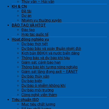
Thủy văn – Hải văn
KH & CN
Đề tài
Dự án
Nhiệm vụ thường xuyên
ĐÀO TẠO VÀ HTQT
Đào tạo
Hợp tác quốc tế
Hoạt động nghiệp vụ
Dự báo thời tiết
Dự báo bão và xoáy thuận nhiệt đới
Kịch bản BĐKH và nước biển dâng
Thông báo và dự báo khí hậu
Giám sát, cảnh báo hạn
Thông báo khí tượng nông nghiệp
Giám sát lắng đọng axít – EANET
Dự báo thủy văn
Dự báo biển
Dự báo ô nhiễm không khí
Dự báo môi trường
Công nghệ viễn thám
Tiêu chuẩn ISO
Mục tiêu chất lượng
Sổ tay chất lượng