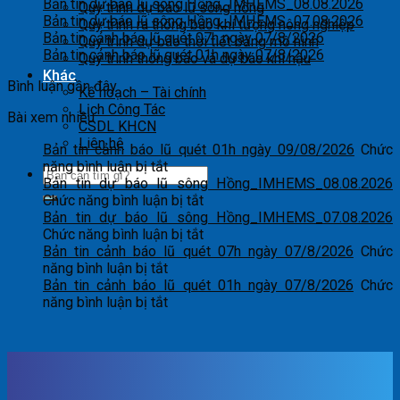
Bản tin dự báo lũ sông Hồng_IMHEMS_08.08.2026
Quy trình dự báo lũ sông hồng
Bản tin dự báo lũ sông Hồng_IMHEMS_07.08.2026
Quy trình ra thông báo khí tượng nông nghiệp
Bản tin cảnh báo lũ quét 07h ngày 07/8/2026
Quy trình dự báo thời tiết bằng mô hình
Bản tin cảnh báo lũ quét 01h ngày 07/8/2026
Quy trình thông báo và dự báo khí hậu
Khác
Bình luận gần đây
Kế hoạch – Tài chính
Lịch Công Tác
Bài xem nhiều
CSDL KHCN
Liên hệ
Bản tin cảnh báo lũ quét 01h ngày 09/08/2026
Chức
ở
năng bình luận bị tắt
Bản
Bản tin dự báo lũ sông Hồng_IMHEMS_08.08.2026
tin
ở
Chức năng bình luận bị tắt
cảnh
Bản
Bản tin dự báo lũ sông Hồng_IMHEMS_07.08.2026
báo
tin
ở
Chức năng bình luận bị tắt
lũ
dự
Bản
Bản tin cảnh báo lũ quét 07h ngày 07/8/2026
Chức
quét
ở
báo
tin
năng bình luận bị tắt
01h
Bản
lũ
dự
Bản tin cảnh báo lũ quét 01h ngày 07/8/2026
Chức
ngày
tin
ở
sông
báo
năng bình luận bị tắt
09/08/2026
cảnh
Bản
Hồng_IMHEMS_08.08.2026
lũ
báo
tin
sông
lũ
cảnh
Hồng_IMHEMS_07.08.2026
quét
báo
07h
lũ