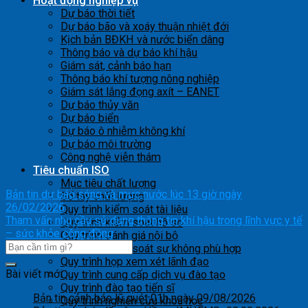
Hoạt động nghiệp vụ
Dự báo thời tiết
Dự báo bão và xoáy thuận nhiệt đới
Kịch bản BĐKH và nước biển dâng
Thông báo và dự báo khí hậu
Giám sát, cảnh báo hạn
Thông báo khí tượng nông nghiệp
Giám sát lắng đọng axít – EANET
Dự báo thủy văn
Dự báo biển
Dự báo ô nhiễm không khí
Dự báo môi trường
Công nghệ viễn thám
Tiêu chuẩn ISO
Mục tiêu chất lượng
Bản tin dự báo sóng và mực nước lúc 13 giờ ngày
Sổ tay chất lượng
26/02/2026
Quy trình kiểm soát tài liệu
Tham vấn nhu cầu sử dụng thông tin khí hậu trong lĩnh vực y tế
Quy trình kiểm soát hồ sơ
– sức khỏe cộng đồng
Quy trình đánh giá nội bộ
Quy trình kiểm soát sự không phù hợp
Quy trình họp xem xét lãnh đạo
Bài viết mới
Quy trình cung cấp dịch vụ đào tạo
Quy trình đào tạo tiến sĩ
Bản tin cảnh báo lũ quét 01h ngày 09/08/2026
Quy trình nghiên cứu khoa học