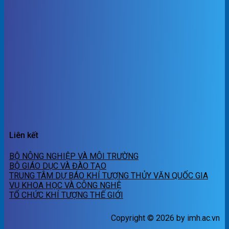
Liên kết
BỘ NÔNG NGHIỆP VÀ MÔI TRƯỜNG
BỘ GIÁO DỤC VÀ ĐÀO TẠO
TRUNG TÂM DỰ BÁO KHÍ TƯỢNG THỦY VĂN QUỐC GIA
VỤ KHOA HỌC VÀ CÔNG NGHỆ
TỔ CHỨC KHÍ TƯỢNG THẾ GIỚI
Copyright © 2026 by imh.ac.vn