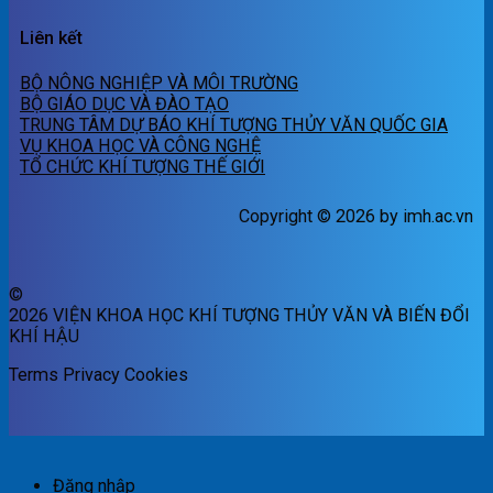
Liên kết
BỘ NÔNG NGHIỆP VÀ MÔI TRƯỜNG
BỘ GIÁO DỤC VÀ ĐÀO TẠO
TRUNG TÂM DỰ BÁO KHÍ TƯỢNG THỦY VĂN QUỐC GIA
VỤ KHOA HỌC VÀ CÔNG NGHỆ
TỔ CHỨC KHÍ TƯỢNG THẾ GIỚI
Copyright © 2026 by imh.ac.vn
©
2026 VIỆN KHOA HỌC KHÍ TƯỢNG THỦY VĂN VÀ BIẾN ĐỔI
KHÍ HẬU
Terms
Privacy
Cookies
Đăng nhập