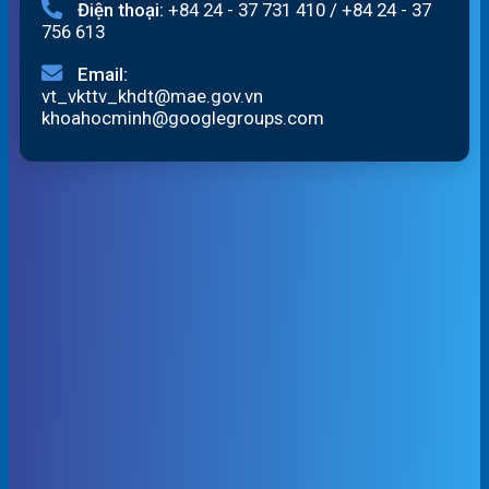
Điện thoại:
+84 24 - 37 731 410
/
+84 24 - 37
756 613
Email:
vt_vkttv_khdt@mae.gov.vn
khoahocminh@googlegroups.com