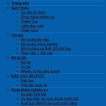
Trang chủ
Giới Thiệu
Cơ cấu tổ chức
Chức năng nhiệm vụ
Thành Tựu
Lãnh đạo viện
Chiến lược
Tin tức
Khí tượng khí hậu
Khí tượng nông nghiệp
Môi trường và Biến đổi khí hậu
Thủy văn – Hải văn
KH & CN
Đề tài
Dự án
Nhiệm vụ thường xuyên
ĐÀO TẠO VÀ HTQT
Đào tạo
Hợp tác quốc tế
Hoạt động nghiệp vụ
Dự báo thời tiết
Dự báo bão và xoáy thuận nhiệt đới
Kịch bản BĐKH và nước biển dâng