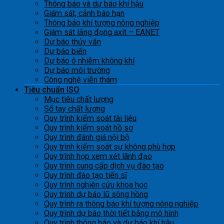
Thông báo và dự báo khí hậu
Giám sát, cảnh báo hạn
Thông báo khí tượng nông nghiệp
Giám sát lắng đọng axít – EANET
Dự báo thủy văn
Dự báo biển
Dự báo ô nhiễm không khí
Dự báo môi trường
Công nghệ viễn thám
Tiêu chuẩn ISO
Mục tiêu chất lượng
Sổ tay chất lượng
Quy trình kiểm soát tài liệu
Quy trình kiểm soát hồ sơ
Quy trình đánh giá nội bộ
Quy trình kiểm soát sự không phù hợp
Quy trình họp xem xét lãnh đạo
Quy trình cung cấp dịch vụ đào tạo
Quy trình đào tạo tiến sĩ
Quy trình nghiên cứu khoa học
Quy trình dự báo lũ sông hồng
Quy trình ra thông báo khí tượng nông nghiệp
Quy trình dự báo thời tiết bằng mô hình
Quy trình thông báo và dự báo khí hậu