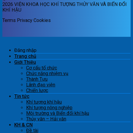
2026 VIỆN KHOA HỌC KHÍ TƯỢNG THỦY VĂN VÀ BIẾN ĐỔI
KHÍ HẬU
Terms
Privacy
Cookies
Đăng nhập
Trang chủ
Giới Thiệu
Cơ cấu tổ chức
Chức năng nhiệm vụ
Thành Tựu
Lãnh đạo viện
Chiến lược
Tin tức
Khí tượng khí hậu
Khí tượng nông nghiệp
Môi trường và Biến đổi khí hậu
Thủy văn – Hải văn
KH & CN
Đề tài