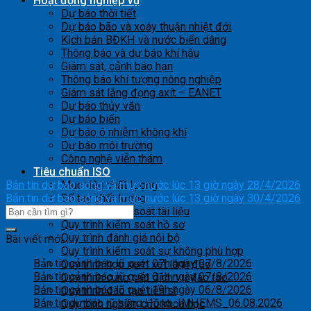
Hoạt động nghiệp vụ
Dự báo thời tiết
Dự báo bão và xoáy thuận nhiệt đới
Kịch bản BĐKH và nước biển dâng
Thông báo và dự báo khí hậu
Giám sát, cảnh báo hạn
Thông báo khí tượng nông nghiệp
Giám sát lắng đọng axít – EANET
Dự báo thủy văn
Dự báo biển
Dự báo ô nhiễm không khí
Dự báo môi trường
Công nghệ viễn thám
Tiêu chuẩn ISO
Bản tin dự báo sóng và mực nước lúc 13 giờ ngày 28/4/2026
Mục tiêu chất lượng
Bản tin dự báo sóng và mực nước lúc 13 giờ ngày 30/4/2026
Sổ tay chất lượng
Quy trình kiểm soát tài liệu
Quy trình kiểm soát hồ sơ
Quy trình đánh giá nội bộ
Bài viết mới
Quy trình kiểm soát sự không phù hợp
Bản tin cảnh báo lũ quét 07h ngày 07/8/2026
Quy trình họp xem xét lãnh đạo
Bản tin cảnh báo lũ quét 01h ngày 07/8/2026
Quy trình cung cấp dịch vụ đào tạo
Bản tin cảnh báo lũ quét 19h ngày 06/8/2026
Quy trình đào tạo tiến sĩ
Bản tin dự báo lũ sông Hồng_IMHEMS_06.08.2026
Quy trình nghiên cứu khoa học