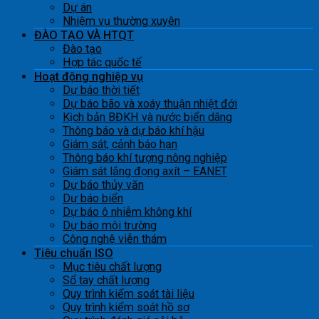
Dự án
Nhiệm vụ thường xuyên
ĐÀO TẠO VÀ HTQT
Đào tạo
Hợp tác quốc tế
Hoạt động nghiệp vụ
Dự báo thời tiết
Dự báo bão và xoáy thuận nhiệt đới
Kịch bản BĐKH và nước biển dâng
Thông báo và dự báo khí hậu
Giám sát, cảnh báo hạn
Thông báo khí tượng nông nghiệp
Giám sát lắng đọng axít – EANET
Dự báo thủy văn
Dự báo biển
Dự báo ô nhiễm không khí
Dự báo môi trường
Công nghệ viễn thám
Tiêu chuẩn ISO
Mục tiêu chất lượng
Sổ tay chất lượng
Quy trình kiểm soát tài liệu
Quy trình kiểm soát hồ sơ