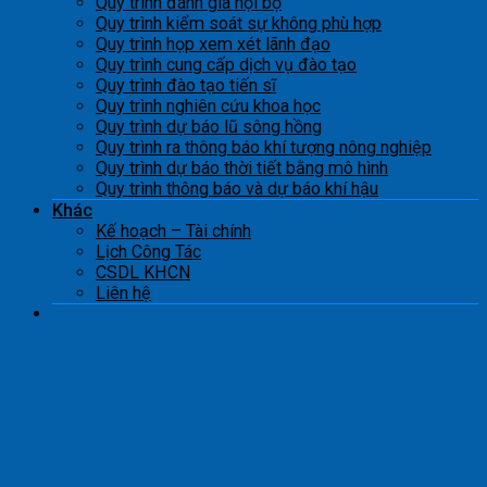
Quy trình đánh giá nội bộ
Quy trình kiểm soát sự không phù hợp
Quy trình họp xem xét lãnh đạo
Quy trình cung cấp dịch vụ đào tạo
Quy trình đào tạo tiến sĩ
Quy trình nghiên cứu khoa học
Quy trình dự báo lũ sông hồng
Quy trình ra thông báo khí tượng nông nghiệp
Quy trình dự báo thời tiết bằng mô hình
Quy trình thông báo và dự báo khí hậu
Khác
Kế hoạch – Tài chính
Lịch Công Tác
CSDL KHCN
Liên hệ