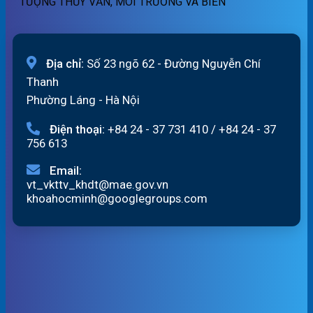
TƯỢNG THỦY VĂN, MÔI TRƯỜNG VÀ BIỂN
06/8/2026
Địa chỉ:
Số 23 ngõ 62 - Đường Nguyễn Chí
Thanh
Phường Láng - Hà Nội
Điện thoại:
+84 24 - 37 731 410
/
+84 24 - 37
756 613
Email:
vt_vkttv_khdt@mae.gov.vn
khoahocminh@googlegroups.com