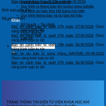
Bản tin cảnh báo lũ quét 07h ngày 06/8/2026
Quy trình dự báo lũ sông hồng
Quy trình ra thông báo khí tượng nông nghiệp
Bình luận gần đây
Quy trình dự báo thời tiết bằng mô hình
Quy trình thông báo và dự báo khí hậu
Bài xem nhiều
Khác
Kế hoạch – Tài chính
Bản tin cảnh báo lũ quét 07h ngày 07/8/2026
Chức
Lịch Công Tác
ở
năng bình luận bị tắt
CSDL KHCN
Bản
Bản tin cảnh báo lũ quét 01h ngày 07/8/2026
Chức
Liên hệ
tin
ở
năng bình luận bị tắt
cảnh
Bản
Bản tin cảnh báo lũ quét 19h ngày 06/8/2026
Chức
báo
tin
ở
năng bình luận bị tắt
lũ
cảnh
Bản
Bản tin dự báo lũ sông Hồng_IMHEMS_06.08.2026
quét
báo
tin
ở
Chức năng bình luận bị tắt
07h
lũ
cảnh
Bản
Bản tin cảnh báo lũ quét 07h ngày 06/8/2026
Chức
ngày
quét
báo
ở
tin
năng bình luận bị tắt
07/8/2026
01h
lũ
Bản
dự
ngày
quét
tin
báo
07/8/2026
19h
cảnh
lũ
ngày
báo
sông
06/8/2026
lũ
Hồng_IMHEMS_06.08.2026
quét
07h
TRANG THÔNG TIN ĐIỆN TỬ VIỆN KHOA HỌC KHÍ
ngày