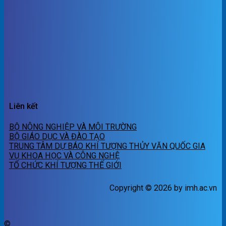
Liên kết
BỘ NÔNG NGHIỆP VÀ MÔI TRƯỜNG
BỘ GIÁO DỤC VÀ ĐÀO TẠO
TRUNG TÂM DỰ BÁO KHÍ TƯỢNG THỦY VĂN QUỐC GIA
VỤ KHOA HỌC VÀ CÔNG NGHỆ
TỔ CHỨC KHÍ TƯỢNG THẾ GIỚI
Copyright © 2026 by imh.ac.vn
©