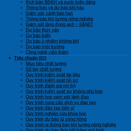
Kịch bản BĐKH và nước biển dâng
Thông báo và dự báo khí hậu
Giám sát, cảnh báo hạn
Thông báo khí tượng nông nghiệp
Giám sát lắng đọng axít – EANET
Dự báo thủy văn
Dự báo biển
Dự báo ô nhiễm không khí
Dự báo môi trường
Công nghệ viễn thám
Tiêu chuẩn ISO
Mục tiêu chất lượng
Sổ tay chất lượng
Quy trình kiểm soát tài liệu
Quy trình kiểm soát hồ sơ
Quy trình đánh giá nội bộ
Quy trình kiểm soát sự không phù hợp
Quy trình họp xem xét lãnh đạo
Quy trình cung cấp dịch vụ đào tạo
Quy trình đào tạo tiến sĩ
Quy trình nghiên cứu khoa học
Quy trình dự báo lũ sông hồng
Quy trình ra thông báo khí tượng nông nghiệp
Quy trình dự báo thời tiết bằng mô hình