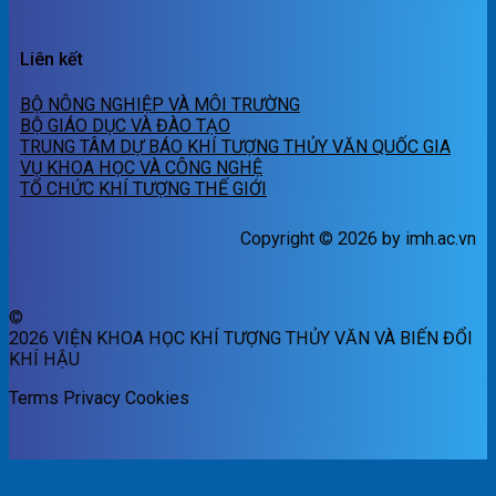
Liên kết
BỘ NÔNG NGHIỆP VÀ MÔI TRƯỜNG
BỘ GIÁO DỤC VÀ ĐÀO TẠO
TRUNG TÂM DỰ BÁO KHÍ TƯỢNG THỦY VĂN QUỐC GIA
VỤ KHOA HỌC VÀ CÔNG NGHỆ
TỔ CHỨC KHÍ TƯỢNG THẾ GIỚI
Copyright © 2026 by imh.ac.vn
©
2026 VIỆN KHOA HỌC KHÍ TƯỢNG THỦY VĂN VÀ BIẾN ĐỔI
KHÍ HẬU
Terms
Privacy
Cookies