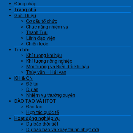
Đăng nhập
Trang chủ
Giới Thiệu
Cơ cấu tổ chức
Chức năng nhiệm vụ
Thành Tựu
Lãnh đạo viện
Chiến lược
Tin tức
Khí tượng khí hậu
Khí tượng nông nghiệp
Môi trường và Biến đổi khí hậu
Thủy văn – Hải văn
KH & CN
Đề tài
Dự án
Nhiệm vụ thường xuyên
ĐÀO TẠO VÀ HTQT
Đào tạo
Hợp tác quốc tế
Hoạt động nghiệp vụ
Dự báo thời tiết
Dự báo bão và xoáy thuận nhiệt đới