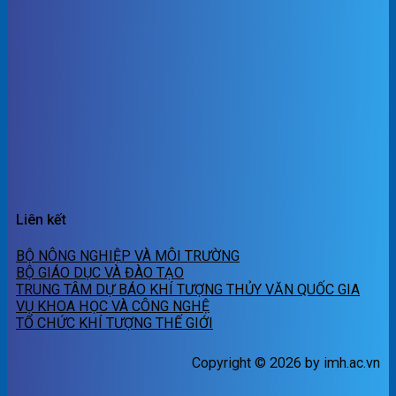
Liên kết
BỘ NÔNG NGHIỆP VÀ MÔI TRƯỜNG
BỘ GIÁO DỤC VÀ ĐÀO TẠO
TRUNG TÂM DỰ BÁO KHÍ TƯỢNG THỦY VĂN QUỐC GIA
VỤ KHOA HỌC VÀ CÔNG NGHỆ
TỔ CHỨC KHÍ TƯỢNG THẾ GIỚI
Copyright © 2026 by imh.ac.vn