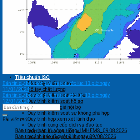
Hoạt động nghiệp vụ
Dự báo thời tiết
Dự báo bão và xoáy thuận nhiệt đới
Kịch bản BĐKH và nước biển dâng
Thông báo và dự báo khí hậu
Giám sát, cảnh báo hạn
Thông báo khí tượng nông nghiệp
Giám sát lắng đọng axít – EANET
Dự báo thủy văn
Dự báo biển
Dự báo ô nhiễm không khí
Dự báo môi trường
Công nghệ viễn thám
Tiêu chuẩn ISO
Bản tin dự báo sóng và mực nước lúc 13 giờ ngày
Mục tiêu chất lượng
11/01/2024
Sổ tay chất lượng
Bản tin dự báo sóng và mực nước lúc 13 giờ ngày
Quy trình kiểm soát tài liệu
12/01/2024
Quy trình kiểm soát hồ sơ
Quy trình đánh giá nội bộ
Quy trình kiểm soát sự không phù hợp
Quy trình họp xem xét lãnh đạo
Bài viết mới
Quy trình cung cấp dịch vụ đào tạo
Bản tin dự báo lũ sông Hồng_IMHEMS_09.08.2026
Quy trình đào tạo tiến sĩ
Bản tin cảnh báo lũ quét 01h ngày 09/08/2026
Quy trình nghiên cứu khoa học