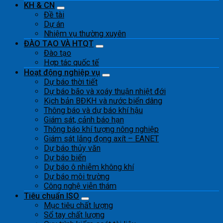
KH & CN
Đề tài
Dự án
Nhiệm vụ thường xuyên
ĐÀO TẠO VÀ HTQT
Đào tạo
Hợp tác quốc tế
Hoạt động nghiệp vụ
Dự báo thời tiết
Dự báo bão và xoáy thuận nhiệt đới
Kịch bản BĐKH và nước biển dâng
Thông báo và dự báo khí hậu
Giám sát, cảnh báo hạn
Thông báo khí tượng nông nghiệp
Giám sát lắng đọng axít – EANET
Dự báo thủy văn
Dự báo biển
Dự báo ô nhiễm không khí
Dự báo môi trường
Công nghệ viễn thám
Tiêu chuẩn ISO
Mục tiêu chất lượng
Sổ tay chất lượng