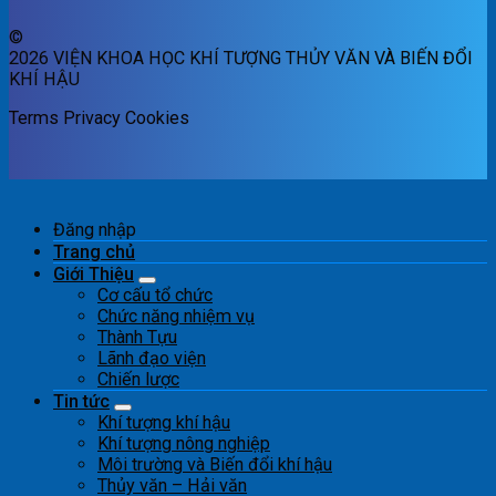
©
2026 VIỆN KHOA HỌC KHÍ TƯỢNG THỦY VĂN VÀ BIẾN ĐỔI
KHÍ HẬU
Terms
Privacy
Cookies
Đăng nhập
Trang chủ
Giới Thiệu
Cơ cấu tổ chức
Chức năng nhiệm vụ
Thành Tựu
Lãnh đạo viện
Chiến lược
Tin tức
Khí tượng khí hậu
Khí tượng nông nghiệp
Môi trường và Biến đổi khí hậu
Thủy văn – Hải văn