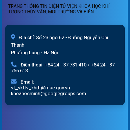
07h
TRANG THÔNG TIN ĐIỆN TỬ VIỆN KHOA HỌC KHÍ
ngày
TƯỢNG THỦY VĂN, MÔI TRƯỜNG VÀ BIỂN
07/8/2026
Địa chỉ:
Số 23 ngõ 62 - Đường Nguyễn Chí
Thanh
Phường Láng - Hà Nội
Điện thoại:
+84 24 - 37 731 410
/
+84 24 - 37
756 613
Email:
vt_vkttv_khdt@mae.gov.vn
khoahocminh@googlegroups.com