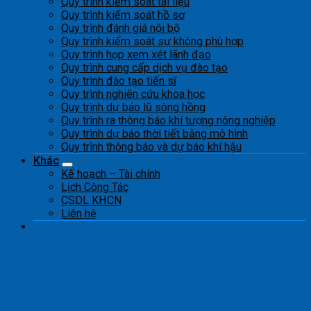
Quy trình kiểm soát tài liệu
Quy trình kiểm soát hồ sơ
Quy trình đánh giá nội bộ
Quy trình kiểm soát sự không phù hợp
Quy trình họp xem xét lãnh đạo
Quy trình cung cấp dịch vụ đào tạo
Quy trình đào tạo tiến sĩ
Quy trình nghiên cứu khoa học
Quy trình dự báo lũ sông hồng
Quy trình ra thông báo khí tượng nông nghiệp
Quy trình dự báo thời tiết bằng mô hình
Quy trình thông báo và dự báo khí hậu
Khác
Kế hoạch – Tài chính
Lịch Công Tác
CSDL KHCN
Liên hệ