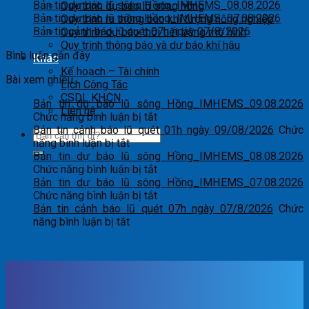
Bản tin dự báo lũ sông Hồng_IMHEMS_08.08.2026
Quy trình dự báo lũ sông hồng
Bản tin dự báo lũ sông Hồng_IMHEMS_07.08.2026
Quy trình ra thông báo khí tượng nông nghiệp
Bản tin cảnh báo lũ quét 07h ngày 07/8/2026
Quy trình dự báo thời tiết bằng mô hình
Quy trình thông báo và dự báo khí hậu
Bình luận gần đây
Khác
Kế hoạch – Tài chính
Bài xem nhiều
Lịch Công Tác
CSDL KHCN
Bản tin dự báo lũ sông Hồng_IMHEMS_09.08.2026
Liên hệ
ở
Chức năng bình luận bị tắt
Bản
Bản tin cảnh báo lũ quét 01h ngày 09/08/2026
Chức
ở
tin
năng bình luận bị tắt
Bản
dự
Bản tin dự báo lũ sông Hồng_IMHEMS_08.08.2026
tin
báo
ở
Chức năng bình luận bị tắt
cảnh
lũ
Bản
Bản tin dự báo lũ sông Hồng_IMHEMS_07.08.2026
báo
sông
tin
ở
Chức năng bình luận bị tắt
lũ
Hồng_IMHEMS_09.08.2026
dự
Bản
Bản tin cảnh báo lũ quét 07h ngày 07/8/2026
Chức
quét
ở
báo
tin
năng bình luận bị tắt
01h
Bản
lũ
dự
ngày
tin
sông
báo
09/08/2026
cảnh
Hồng_IMHEMS_08.08.2026
lũ
báo
sông
lũ
Hồng_IMHEMS_07.08.2026
quét