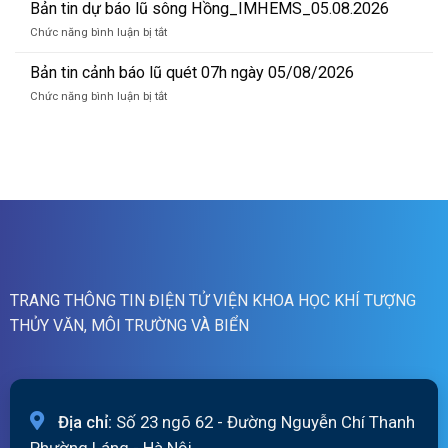
06/08/2026
tin
Bản tin dự báo lũ sông Hồng_IMHEMS_05.08.2026
quét
cảnh
19h
ở
Chức năng bình luận bị tắt
báo
ngày
Bản
lũ
05/08/2026
tin
Bản tin cảnh báo lũ quét 07h ngày 05/08/2026
quét
dự
13h
ở
Chức năng bình luận bị tắt
báo
ngày
Bản
lũ
05/08/2026
tin
sông
cảnh
Hồng_IMHEMS_05.08.2026
báo
lũ
quét
07h
ngày
05/08/2026
TRANG THÔNG TIN ĐIỆN TỬ VIỆN KHOA HỌC KHÍ TƯỢNG
THỦY VĂN, MÔI TRƯỜNG VÀ BIỂN
Địa chỉ:
Số 23 ngõ 62 - Đường Nguyễn Chí Thanh