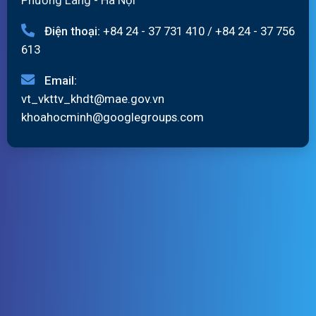
Phường Láng - Hà Nội
Điện thoại:
+84 24 - 37 731 410
/
+84 24 - 37 756
613
Email:
vt_vkttv_khdt@mae.gov.vn
khoahocminh@googlegroups.com