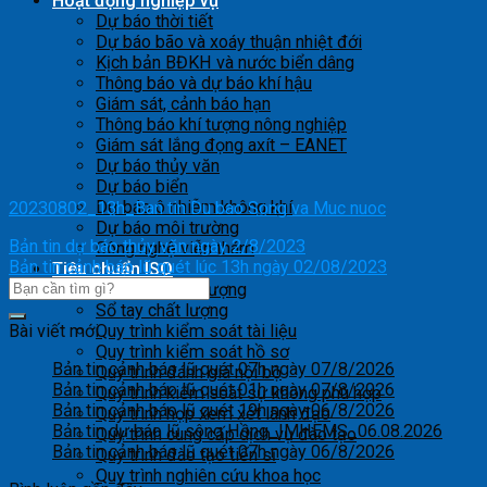
Hoạt động nghiệp vụ
Dự báo thời tiết
Dự báo bão và xoáy thuận nhiệt đới
Kịch bản BĐKH và nước biển dâng
Thông báo và dự báo khí hậu
Giám sát, cảnh báo hạn
Thông báo khí tượng nông nghiệp
Giám sát lắng đọng axít – EANET
Dự báo thủy văn
Dự báo biển
Dự báo ô nhiễm không khí
20230802_13h_Ban tin Du bao Song va Muc nuoc
Dự báo môi trường
Bản tin dự báo thủy văn ngày 2/8/2023
Công nghệ viễn thám
Bản tin cảnh báo lũ quét lúc 13h ngày 02/08/2023
Tiêu chuẩn ISO
Mục tiêu chất lượng
Sổ tay chất lượng
Bài viết mới
Quy trình kiểm soát tài liệu
Quy trình kiểm soát hồ sơ
Bản tin cảnh báo lũ quét 07h ngày 07/8/2026
Quy trình đánh giá nội bộ
Bản tin cảnh báo lũ quét 01h ngày 07/8/2026
Quy trình kiểm soát sự không phù hợp
Bản tin cảnh báo lũ quét 19h ngày 06/8/2026
Quy trình họp xem xét lãnh đạo
Bản tin dự báo lũ sông Hồng_IMHEMS_06.08.2026
Quy trình cung cấp dịch vụ đào tạo
Bản tin cảnh báo lũ quét 07h ngày 06/8/2026
Quy trình đào tạo tiến sĩ
Quy trình nghiên cứu khoa học