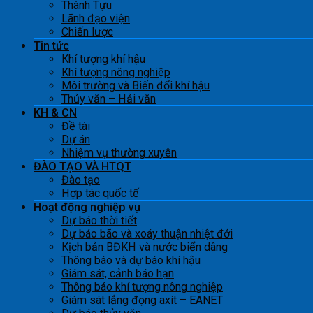
Thành Tựu
Lãnh đạo viện
Chiến lược
Tin tức
Khí tượng khí hậu
Khí tượng nông nghiệp
Môi trường và Biến đổi khí hậu
Thủy văn – Hải văn
KH & CN
Đề tài
Dự án
Nhiệm vụ thường xuyên
ĐÀO TẠO VÀ HTQT
Đào tạo
Hợp tác quốc tế
Hoạt động nghiệp vụ
Dự báo thời tiết
Dự báo bão và xoáy thuận nhiệt đới
Kịch bản BĐKH và nước biển dâng
Thông báo và dự báo khí hậu
Giám sát, cảnh báo hạn
Thông báo khí tượng nông nghiệp
Giám sát lắng đọng axít – EANET