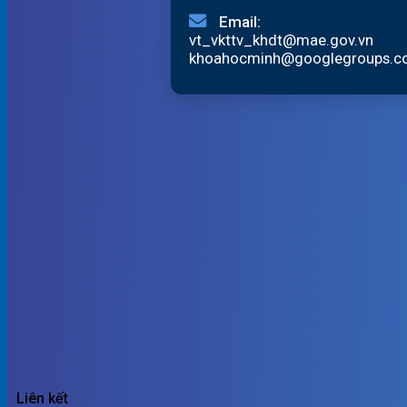
Email:
vt_vkttv_khdt@mae.gov.vn
khoahocminh@googlegroups.
Liên kết