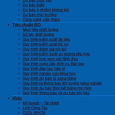
Dự báo thủy văn
Dự báo biển
Dự báo ô nhiễm không khí
Dự báo môi trường
Công nghệ viễn thám
Tiêu chuẩn ISO
Mục tiêu chất lượng
Sổ tay chất lượng
Quy trình kiểm soát tài liệu
Quy trình kiểm soát hồ sơ
Quy trình đánh giá nội bộ
Quy trình kiểm soát sự không phù hợp
Quy trình họp xem xét lãnh đạo
Quy trình cung cấp dịch vụ đào tạo
Quy trình đào tạo tiến sĩ
Quy trình nghiên cứu khoa học
Quy trình dự báo lũ sông hồng
Quy trình ra thông báo khí tượng nông nghiệp
Quy trình dự báo thời tiết bằng mô hình
Quy trình thông báo và dự báo khí hậu
Khác
Kế hoạch – Tài chính
Lịch Công Tác
CSDL KHCN