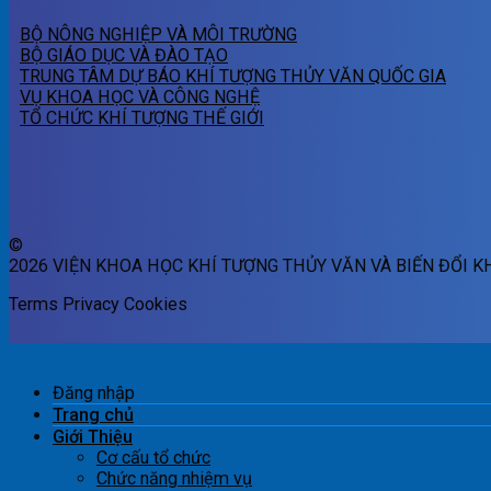
BỘ NÔNG NGHIỆP VÀ MÔI TRƯỜNG
BỘ GIÁO DỤC VÀ ĐÀO TẠO
TRUNG TÂM DỰ BÁO KHÍ TƯỢNG THỦY VĂN QUỐC GIA
VỤ KHOA HỌC VÀ CÔNG NGHỆ
TỔ CHỨC KHÍ TƯỢNG THẾ GIỚI
©
2026 VIỆN KHOA HỌC KHÍ TƯỢNG THỦY VĂN VÀ BIẾN ĐỔI K
Terms
Privacy
Cookies
Đăng nhập
Trang chủ
Giới Thiệu
Cơ cấu tổ chức
Chức năng nhiệm vụ