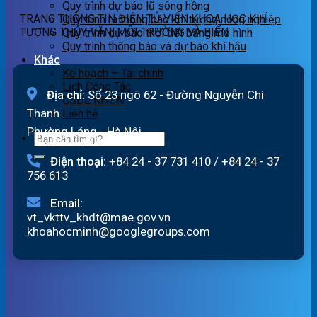
Quy trình dự báo lũ sông hồng
07h
TRANG THÔNG TIN ĐIỆN TỬ VIỆN KHOA HỌC KHÍ
Quy trình ra thông báo khí tượng nông nghiệp
ngày
TƯỢNG THỦY VĂN, MÔI TRƯỜNG VÀ BIỂN
Quy trình dự báo thời tiết bằng mô hình
07/8/2026
Quy trình thông báo và dự báo khí hậu
Khác
Kế hoạch – Tài chính
Lịch Công Tác
Địa chỉ:
Số 23 ngõ 62 - Đường Nguyễn Chí
CSDL KHCN
Thanh
Liên hệ
Phường Láng - Hà Nội
Điện thoại:
+84 24 - 37 731 410
/
+84 24 - 37
756 613
Email:
vt_vkttv_khdt@mae.gov.vn
khoahocminh@googlegroups.com