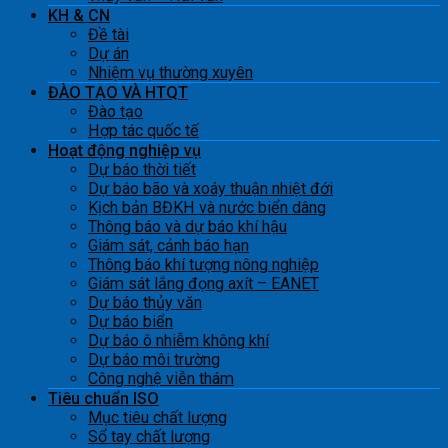
KH & CN
Đề tài
Dự án
Nhiệm vụ thường xuyên
ĐÀO TẠO VÀ HTQT
Đào tạo
Hợp tác quốc tế
Hoạt động nghiệp vụ
Dự báo thời tiết
Dự báo bão và xoáy thuận nhiệt đới
Kịch bản BĐKH và nước biển dâng
Thông báo và dự báo khí hậu
Giám sát, cảnh báo hạn
Thông báo khí tượng nông nghiệp
Giám sát lắng đọng axít – EANET
Dự báo thủy văn
Dự báo biển
Dự báo ô nhiễm không khí
Dự báo môi trường
Công nghệ viễn thám
Tiêu chuẩn ISO
Mục tiêu chất lượng
Sổ tay chất lượng