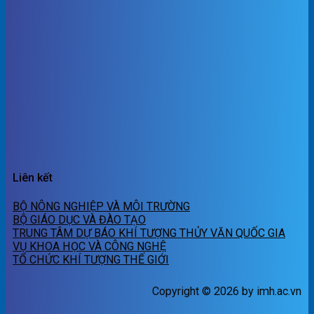
Liên kết
BỘ NÔNG NGHIỆP VÀ MÔI TRƯỜNG
BỘ GIÁO DỤC VÀ ĐÀO TẠO
TRUNG TÂM DỰ BÁO KHÍ TƯỢNG THỦY VĂN QUỐC GIA
VỤ KHOA HỌC VÀ CÔNG NGHỆ
TỔ CHỨC KHÍ TƯỢNG THẾ GIỚI
Copyright © 2026 by imh.ac.vn