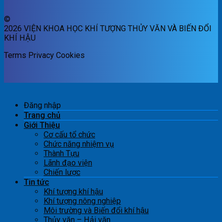
©
2026 VIỆN KHOA HỌC KHÍ TƯỢNG THỦY VĂN VÀ BIẾN ĐỔI
KHÍ HẬU
Terms
Privacy
Cookies
Đăng nhập
Trang chủ
Giới Thiệu
Cơ cấu tổ chức
Chức năng nhiệm vụ
Thành Tựu
Lãnh đạo viện
Chiến lược
Tin tức
Khí tượng khí hậu
Khí tượng nông nghiệp
Môi trường và Biến đổi khí hậu
Thủy văn – Hải văn