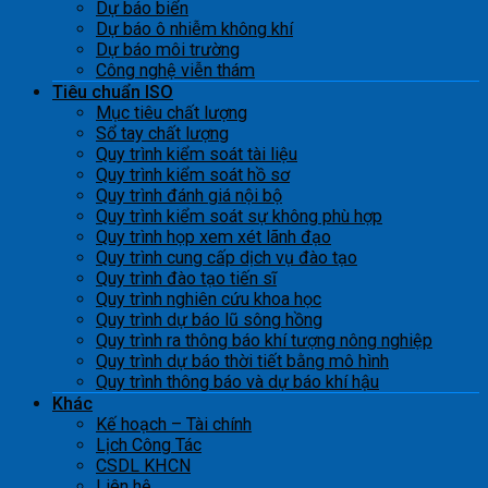
Dự báo biển
Dự báo ô nhiễm không khí
Dự báo môi trường
Công nghệ viễn thám
Tiêu chuẩn ISO
Mục tiêu chất lượng
Sổ tay chất lượng
Quy trình kiểm soát tài liệu
Quy trình kiểm soát hồ sơ
Quy trình đánh giá nội bộ
Quy trình kiểm soát sự không phù hợp
Quy trình họp xem xét lãnh đạo
Quy trình cung cấp dịch vụ đào tạo
Quy trình đào tạo tiến sĩ
Quy trình nghiên cứu khoa học
Quy trình dự báo lũ sông hồng
Quy trình ra thông báo khí tượng nông nghiệp
Quy trình dự báo thời tiết bằng mô hình
Quy trình thông báo và dự báo khí hậu
Khác
Kế hoạch – Tài chính
Lịch Công Tác
CSDL KHCN
Liên hệ