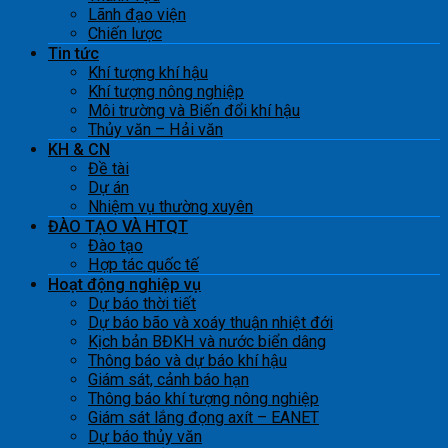
Lãnh đạo viện
Chiến lược
Tin tức
Khí tượng khí hậu
Khí tượng nông nghiệp
Môi trường và Biến đổi khí hậu
Thủy văn – Hải văn
KH & CN
Đề tài
Dự án
Nhiệm vụ thường xuyên
ĐÀO TẠO VÀ HTQT
Đào tạo
Hợp tác quốc tế
Hoạt động nghiệp vụ
Dự báo thời tiết
Dự báo bão và xoáy thuận nhiệt đới
Kịch bản BĐKH và nước biển dâng
Thông báo và dự báo khí hậu
Giám sát, cảnh báo hạn
Thông báo khí tượng nông nghiệp
Giám sát lắng đọng axít – EANET
Dự báo thủy văn