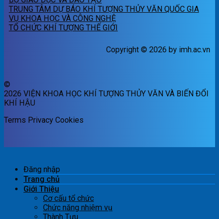
TRUNG TÂM DỰ BÁO KHÍ TƯỢNG THỦY VĂN QUỐC GIA
VỤ KHOA HỌC VÀ CÔNG NGHỆ
TỔ CHỨC KHÍ TƯỢNG THẾ GIỚI
Copyright © 2026 by imh.ac.vn
©
2026 VIỆN KHOA HỌC KHÍ TƯỢNG THỦY VĂN VÀ BIẾN ĐỔI
KHÍ HẬU
Terms
Privacy
Cookies
Đăng nhập
Trang chủ
Giới Thiệu
Cơ cấu tổ chức
Chức năng nhiệm vụ
Thành Tựu