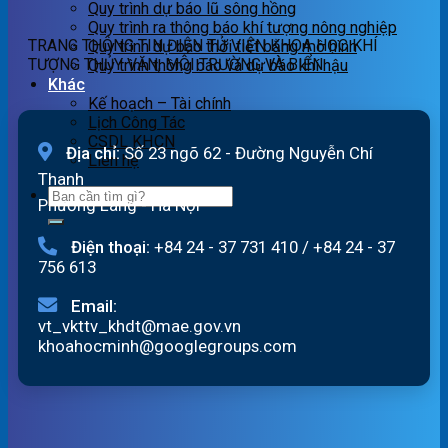
Quy trình dự báo lũ sông hồng
quét
Quy trình ra thông báo khí tượng nông nghiệp
07h
TRANG THÔNG TIN ĐIỆN TỬ VIỆN KHOA HỌC KHÍ
Quy trình dự báo thời tiết bằng mô hình
ngày
TƯỢNG THỦY VĂN, MÔI TRƯỜNG VÀ BIỂN
Quy trình thông báo và dự báo khí hậu
07/8/2026
Khác
Kế hoạch – Tài chính
Lịch Công Tác
CSDL KHCN
Địa chỉ:
Số 23 ngõ 62 - Đường Nguyễn Chí
Liên hệ
Thanh
Phường Láng - Hà Nội
Điện thoại:
+84 24 - 37 731 410
/
+84 24 - 37
756 613
Email:
vt_vkttv_khdt@mae.gov.vn
khoahocminh@googlegroups.com