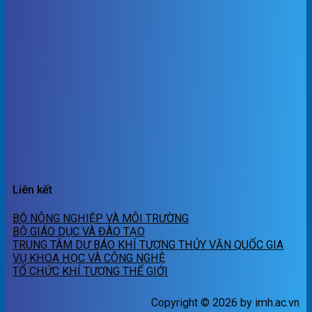
Liên kết
BỘ NÔNG NGHIỆP VÀ MÔI TRƯỜNG
BỘ GIÁO DỤC VÀ ĐÀO TẠO
TRUNG TÂM DỰ BÁO KHÍ TƯỢNG THỦY VĂN QUỐC GIA
VỤ KHOA HỌC VÀ CÔNG NGHỆ
TỔ CHỨC KHÍ TƯỢNG THẾ GIỚI
Copyright © 2026 by imh.ac.vn