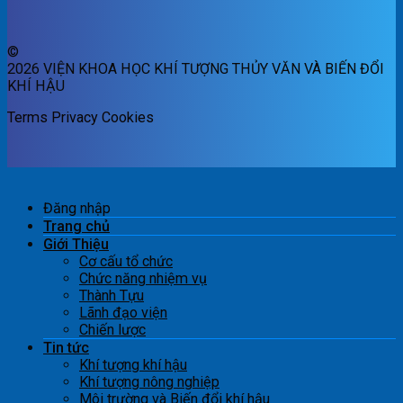
©
2026 VIỆN KHOA HỌC KHÍ TƯỢNG THỦY VĂN VÀ BIẾN ĐỔI
KHÍ HẬU
Terms
Privacy
Cookies
Đăng nhập
Trang chủ
Giới Thiệu
Cơ cấu tổ chức
Chức năng nhiệm vụ
Thành Tựu
Lãnh đạo viện
Chiến lược
Tin tức
Khí tượng khí hậu
Khí tượng nông nghiệp
Môi trường và Biến đổi khí hậu