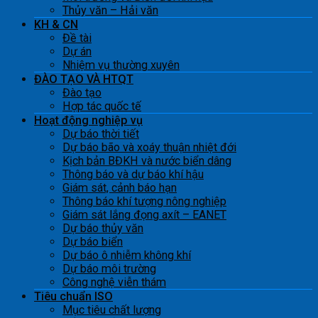
Thủy văn – Hải văn
KH & CN
Đề tài
Dự án
Nhiệm vụ thường xuyên
ĐÀO TẠO VÀ HTQT
Đào tạo
Hợp tác quốc tế
Hoạt động nghiệp vụ
Dự báo thời tiết
Dự báo bão và xoáy thuận nhiệt đới
Kịch bản BĐKH và nước biển dâng
Thông báo và dự báo khí hậu
Giám sát, cảnh báo hạn
Thông báo khí tượng nông nghiệp
Giám sát lắng đọng axít – EANET
Dự báo thủy văn
Dự báo biển
Dự báo ô nhiễm không khí
Dự báo môi trường
Công nghệ viễn thám
Tiêu chuẩn ISO
Mục tiêu chất lượng