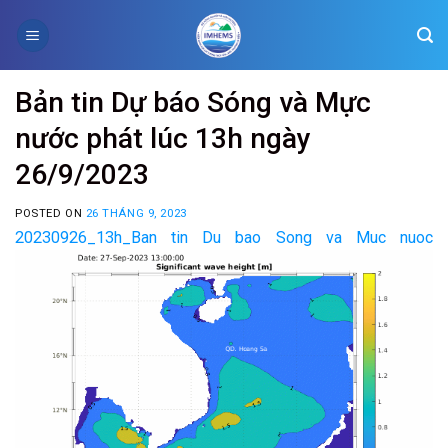
Skip
to
content
Bản tin Dự báo Sóng và Mực
nước phát lúc 13h ngày
26/9/2023
POSTED ON
26 THÁNG 9, 2023
20230926_13h_Ban tin Du bao Song va Muc nuoc