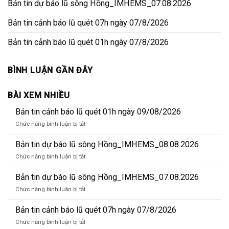
Bản tin dự báo lũ sông Hồng_IMHEMS_07.08.2026
Bản tin cảnh báo lũ quét 07h ngày 07/8/2026
Bản tin cảnh báo lũ quét 01h ngày 07/8/2026
BÌNH LUẬN GẦN ĐÂY
BÀI XEM NHIỀU
Bản tin cảnh báo lũ quét 01h ngày 09/08/2026
ở
Chức năng bình luận bị tắt
Bản
tin
Bản tin dự báo lũ sông Hồng_IMHEMS_08.08.2026
cảnh
ở
Chức năng bình luận bị tắt
báo
Bản
lũ
tin
Bản tin dự báo lũ sông Hồng_IMHEMS_07.08.2026
quét
dự
01h
ở
Chức năng bình luận bị tắt
báo
ngày
Bản
lũ
09/08/2026
tin
Bản tin cảnh báo lũ quét 07h ngày 07/8/2026
sông
dự
Hồng_IMHEMS_08.08.2026
ở
Chức năng bình luận bị tắt
báo