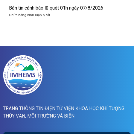
Bản
lũ
tin
Bản tin cảnh báo lũ quét 01h ngày 07/8/2026
sông
cảnh
Hồng_IMHEMS_07.08.2026
ở
Chức năng bình luận bị tắt
báo
Bản
lũ
tin
quét
cảnh
07h
báo
ngày
lũ
07/8/2026
quét
01h
ngày
07/8/2026
TRANG THÔNG TIN ĐIỆN TỬ VIỆN KHOA HỌC KHÍ TƯỢNG
THỦY VĂN, MÔI TRƯỜNG VÀ BIỂN