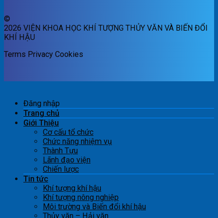
©
2026 VIỆN KHOA HỌC KHÍ TƯỢNG THỦY VĂN VÀ BIẾN ĐỔI
KHÍ HẬU
Terms
Privacy
Cookies
Đăng nhập
Trang chủ
Giới Thiệu
Cơ cấu tổ chức
Chức năng nhiệm vụ
Thành Tựu
Lãnh đạo viện
Chiến lược
Tin tức
Khí tượng khí hậu
Khí tượng nông nghiệp
Môi trường và Biến đổi khí hậu
Thủy văn – Hải văn