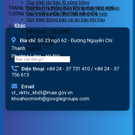
Quy trình dự báo lũ sông hồng
Hồng_IMHEMS_07.08.2026
TRANG THÔNG TIN ĐIỆN TỬ VIỆN KHOA HỌC KHÍ
Quy trình ra thông báo khí tượng nông nghiệp
TƯỢNG THỦY VĂN, MÔI TRƯỜNG VÀ BIỂN
Quy trình dự báo thời tiết bằng mô hình
Quy trình thông báo và dự báo khí hậu
Khác
Kế hoạch – Tài chính
Lịch Công Tác
Địa chỉ:
Số 23 ngõ 62 - Đường Nguyễn Chí
CSDL KHCN
Thanh
Liên hệ
Phường Láng - Hà Nội
Điện thoại:
+84 24 - 37 731 410
/
+84 24 - 37
756 613
Email:
vt_vkttv_khdt@mae.gov.vn
khoahocminh@googlegroups.com