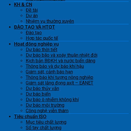
KH & CN
Đề tài
Dự án
Nhiệm vụ thường xuyên
ĐÀO TẠO VÀ HTQT
Đào tạo
Hợp tác quốc tế
Hoạt động nghiệp vụ
Dự báo thời tiết
Dự báo bão và xoáy thuận nhiệt đới
Kịch bản BĐKH và nước biển dâng
Thông báo và dự báo khí hậu
Giám sát, cảnh báo hạn
Thông báo khí tượng nông nghiệp
Giám sát lắng đọng axít – EANET
Dự báo thủy văn
Dự báo biển
Dự báo ô nhiễm không khí
Dự báo môi trường
Công nghệ viễn thám
Tiêu chuẩn ISO
Mục tiêu chất lượng
Sổ tay chất lượng