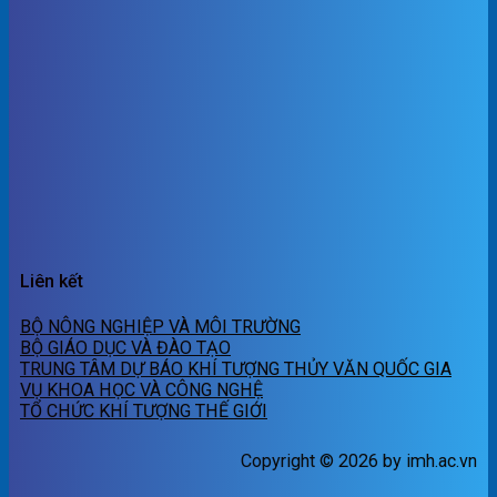
Liên kết
BỘ NÔNG NGHIỆP VÀ MÔI TRƯỜNG
BỘ GIÁO DỤC VÀ ĐÀO TẠO
TRUNG TÂM DỰ BÁO KHÍ TƯỢNG THỦY VĂN QUỐC GIA
VỤ KHOA HỌC VÀ CÔNG NGHỆ
TỔ CHỨC KHÍ TƯỢNG THẾ GIỚI
Copyright © 2026 by imh.ac.vn