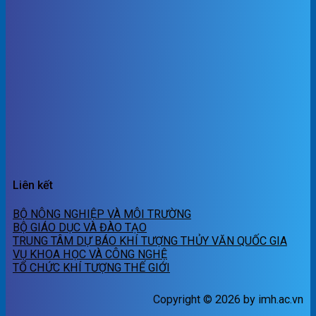
Liên kết
BỘ NÔNG NGHIỆP VÀ MÔI TRƯỜNG
BỘ GIÁO DỤC VÀ ĐÀO TẠO
TRUNG TÂM DỰ BÁO KHÍ TƯỢNG THỦY VĂN QUỐC GIA
VỤ KHOA HỌC VÀ CÔNG NGHỆ
TỔ CHỨC KHÍ TƯỢNG THẾ GIỚI
Copyright © 2026 by imh.ac.vn