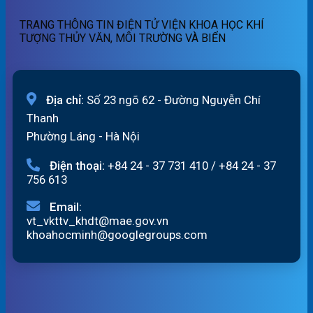
ngày
quét
06/08/2026
19h
TRANG THÔNG TIN ĐIỆN TỬ VIỆN KHOA HỌC KHÍ
ngày
TƯỢNG THỦY VĂN, MÔI TRƯỜNG VÀ BIỂN
05/08/2026
Địa chỉ:
Số 23 ngõ 62 - Đường Nguyễn Chí
Thanh
Phường Láng - Hà Nội
Điện thoại:
+84 24 - 37 731 410
/
+84 24 - 37
756 613
Email:
vt_vkttv_khdt@mae.gov.vn
khoahocminh@googlegroups.com