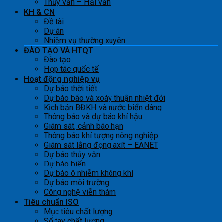
Thủy văn – Hải văn
KH & CN
Đề tài
Dự án
Nhiệm vụ thường xuyên
ĐÀO TẠO VÀ HTQT
Đào tạo
Hợp tác quốc tế
Hoạt động nghiệp vụ
Dự báo thời tiết
Dự báo bão và xoáy thuận nhiệt đới
Kịch bản BĐKH và nước biển dâng
Thông báo và dự báo khí hậu
Giám sát, cảnh báo hạn
Thông báo khí tượng nông nghiệp
Giám sát lắng đọng axít – EANET
Dự báo thủy văn
Dự báo biển
Dự báo ô nhiễm không khí
Dự báo môi trường
Công nghệ viễn thám
Tiêu chuẩn ISO
Mục tiêu chất lượng
Sổ tay chất lượng