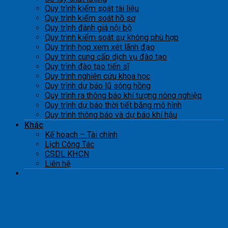
Quy trình kiểm soát tài liệu
Quy trình kiểm soát hồ sơ
Quy trình đánh giá nội bộ
Quy trình kiểm soát sự không phù hợp
Quy trình họp xem xét lãnh đạo
Quy trình cung cấp dịch vụ đào tạo
Quy trình đào tạo tiến sĩ
Quy trình nghiên cứu khoa học
Quy trình dự báo lũ sông hồng
Quy trình ra thông báo khí tượng nông nghiệp
Quy trình dự báo thời tiết bằng mô hình
Quy trình thông báo và dự báo khí hậu
Khác
Kế hoạch – Tài chính
Lịch Công Tác
CSDL KHCN
Liên hệ