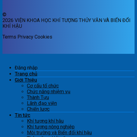
©
2026 VIỆN KHOA HỌC KHÍ TƯỢNG THỦY VĂN VÀ BIẾN ĐỔI
KHÍ HẬU
Terms
Privacy
Cookies
Đăng nhập
Trang chủ
Giới Thiệu
Cơ cấu tổ chức
Chức năng nhiệm vụ
Thành Tựu
Lãnh đạo viện
Chiến lược
Tin tức
Khí tượng khí hậu
Khí tượng nông nghiệp
Môi trường và Biến đổi khí hậu