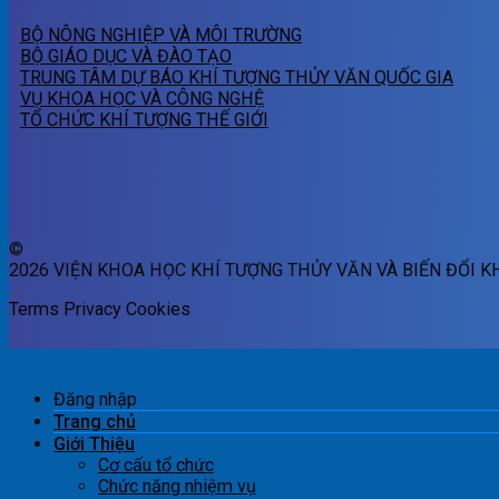
BỘ NÔNG NGHIỆP VÀ MÔI TRƯỜNG
BỘ GIÁO DỤC VÀ ĐÀO TẠO
TRUNG TÂM DỰ BÁO KHÍ TƯỢNG THỦY VĂN QUỐC GIA
VỤ KHOA HỌC VÀ CÔNG NGHỆ
TỔ CHỨC KHÍ TƯỢNG THẾ GIỚI
©
2026 VIỆN KHOA HỌC KHÍ TƯỢNG THỦY VĂN VÀ BIẾN ĐỔI K
Terms
Privacy
Cookies
Đăng nhập
Trang chủ
Giới Thiệu
Cơ cấu tổ chức
Chức năng nhiệm vụ