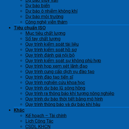
Dự báo thủy văn
Dự báo biển
Dự báo ô nhiễm không khí
Dự báo môi trường
Công nghệ viễn thám
Tiêu chuẩn ISO
Mục tiêu chất lượng
Sổ tay chất lượng
Quy trình kiểm soát tài liệu
Quy trình kiểm soát hồ sơ
Quy trình đánh giá nội bộ
Quy trình kiểm soát sự không phù hợp
Quy trình họp xem xét lãnh đạo
Quy trình cung cấp dịch vụ đào tạo
Quy trình đào tạo tiến sĩ
Quy trình nghiên cứu khoa học
Quy trình dự báo lũ sông hồng
Quy trình ra thông báo khí tượng nông nghiệp
Quy trình dự báo thời tiết bằng mô hình
Quy trình thông báo và dự báo khí hậu
Khác
Kế hoạch – Tài chính
Lịch Công Tác
CSDL KHCN