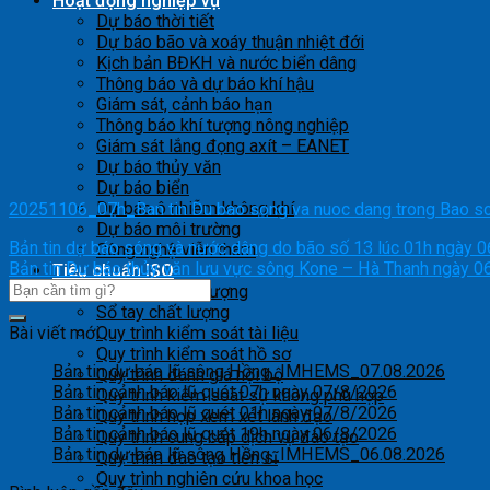
Hoạt động nghiệp vụ
Dự báo thời tiết
Dự báo bão và xoáy thuận nhiệt đới
Kịch bản BĐKH và nước biển dâng
Thông báo và dự báo khí hậu
Giám sát, cảnh báo hạn
Thông báo khí tượng nông nghiệp
Giám sát lắng đọng axít – EANET
Dự báo thủy văn
Dự báo biển
Dự báo ô nhiễm không khí
20251106_07h_Ban tin Du bao song va nuoc dang trong Bao so
Dự báo môi trường
Bản tin dự báo sóng và nước dâng do bão số 13 lúc 01h ngày 
Công nghệ viễn thám
Bản tin Dự báo thủy văn lưu vực sông Kone – Hà Thanh ngày 
Tiêu chuẩn ISO
Mục tiêu chất lượng
Sổ tay chất lượng
Bài viết mới
Quy trình kiểm soát tài liệu
Quy trình kiểm soát hồ sơ
Bản tin dự báo lũ sông Hồng_IMHEMS_07.08.2026
Quy trình đánh giá nội bộ
Bản tin cảnh báo lũ quét 07h ngày 07/8/2026
Quy trình kiểm soát sự không phù hợp
Bản tin cảnh báo lũ quét 01h ngày 07/8/2026
Quy trình họp xem xét lãnh đạo
Bản tin cảnh báo lũ quét 19h ngày 06/8/2026
Quy trình cung cấp dịch vụ đào tạo
Bản tin dự báo lũ sông Hồng_IMHEMS_06.08.2026
Quy trình đào tạo tiến sĩ
Quy trình nghiên cứu khoa học