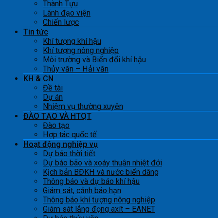
Thành Tựu
Lãnh đạo viện
Chiến lược
Tin tức
Khí tượng khí hậu
Khí tượng nông nghiệp
Môi trường và Biến đổi khí hậu
Thủy văn – Hải văn
KH & CN
Đề tài
Dự án
Nhiệm vụ thường xuyên
ĐÀO TẠO VÀ HTQT
Đào tạo
Hợp tác quốc tế
Hoạt động nghiệp vụ
Dự báo thời tiết
Dự báo bão và xoáy thuận nhiệt đới
Kịch bản BĐKH và nước biển dâng
Thông báo và dự báo khí hậu
Giám sát, cảnh báo hạn
Thông báo khí tượng nông nghiệp
Giám sát lắng đọng axít – EANET