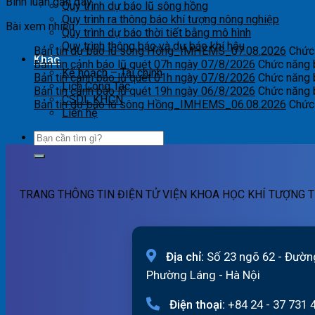
Bình luận gần đây
Quy trình dự báo lũ sông hồng
Quy trình ra thông báo khí tượng nông nghiệp
Bài xem nhiều
Quy trình dự báo thời tiết bằng mô hình
Quy trình thông báo và dự báo khí hậu
Bản tin dự báo lũ sông Hồng_IMHEMS_07.08.2026
Chức 
Khác
Bản tin cảnh báo lũ quét 07h ngày 07/8/2026
Chức năng b
Kế hoạch – Tài chính
Bản tin cảnh báo lũ quét 01h ngày 07/8/2026
Chức năng b
Lịch Công Tác
Bản tin cảnh báo lũ quét 19h ngày 06/8/2026
Chức năng b
CSDL KHCN
Bản tin dự báo lũ sông Hồng_IMHEMS_06.08.2026
Chức 
Liên hệ
TRANG THÔNG TIN ĐIỆN TỬ VIỆN KHOA HỌC KHÍ TƯỢNG T
Địa chỉ:
Số 23 ngõ 62 - Đườn
Phường Láng - Hà Nội
Điện thoại:
+84 24 - 37 731 