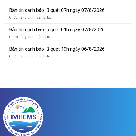
báo
Bản
lũ
tin
Bản tin cảnh báo lũ quét 07h ngày 07/8/2026
sông
dự
Hồng_IMHEMS_08.08.2026
ở
Chức năng bình luận bị tắt
báo
Bản
lũ
tin
Bản tin cảnh báo lũ quét 01h ngày 07/8/2026
sông
cảnh
Hồng_IMHEMS_07.08.2026
ở
Chức năng bình luận bị tắt
báo
Bản
lũ
tin
Bản tin cảnh báo lũ quét 19h ngày 06/8/2026
quét
cảnh
07h
ở
Chức năng bình luận bị tắt
báo
ngày
Bản
lũ
07/8/2026
tin
quét
cảnh
01h
báo
ngày
lũ
07/8/2026
quét
19h
ngày
06/8/2026