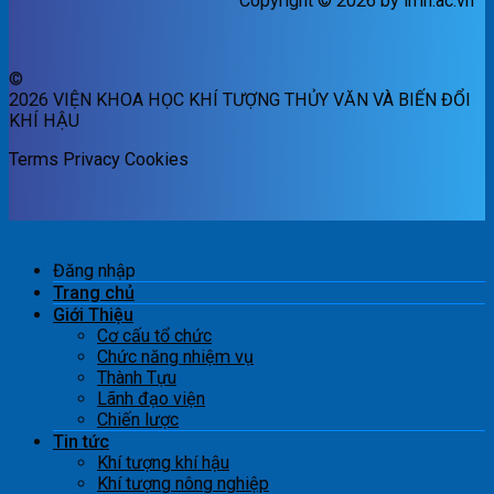
Copyright © 2026 by imh.ac.vn
©
2026 VIỆN KHOA HỌC KHÍ TƯỢNG THỦY VĂN VÀ BIẾN ĐỔI
KHÍ HẬU
Terms
Privacy
Cookies
Đăng nhập
Trang chủ
Giới Thiệu
Cơ cấu tổ chức
Chức năng nhiệm vụ
Thành Tựu
Lãnh đạo viện
Chiến lược
Tin tức
Khí tượng khí hậu
Khí tượng nông nghiệp