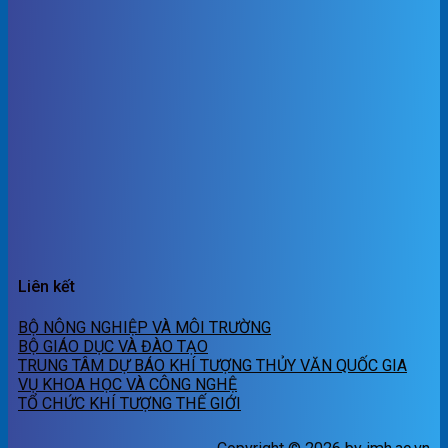
Liên kết
BỘ NÔNG NGHIỆP VÀ MÔI TRƯỜNG
BỘ GIÁO DỤC VÀ ĐÀO TẠO
TRUNG TÂM DỰ BÁO KHÍ TƯỢNG THỦY VĂN QUỐC GIA
VỤ KHOA HỌC VÀ CÔNG NGHỆ
TỔ CHỨC KHÍ TƯỢNG THẾ GIỚI