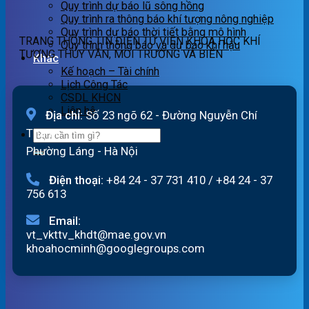
07h
lũ
Quy trình dự báo lũ sông hồng
ngày
quét
Quy trình ra thông báo khí tượng nông nghiệp
06/8/2026
01h
Quy trình dự báo thời tiết bằng mô hình
TRANG THÔNG TIN ĐIỆN TỬ VIỆN KHOA HỌC KHÍ
ngày
Quy trình thông báo và dự báo khí hậu
TƯỢNG THỦY VĂN, MÔI TRƯỜNG VÀ BIỂN
06/08/2026
Khác
Kế hoạch – Tài chính
Lịch Công Tác
CSDL KHCN
Liên hệ
Địa chỉ:
Số 23 ngõ 62 - Đường Nguyễn Chí
Thanh
Phường Láng - Hà Nội
Điện thoại:
+84 24 - 37 731 410
/
+84 24 - 37
756 613
Email:
vt_vkttv_khdt@mae.gov.vn
khoahocminh@googlegroups.com