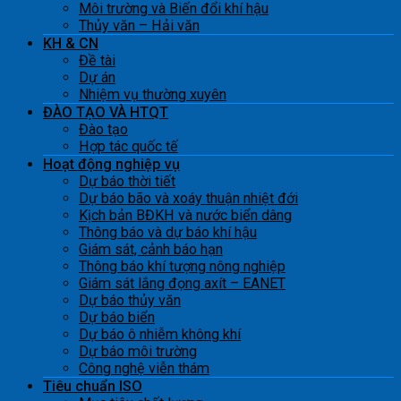
Môi trường và Biến đổi khí hậu
Thủy văn – Hải văn
KH & CN
Đề tài
Dự án
Nhiệm vụ thường xuyên
ĐÀO TẠO VÀ HTQT
Đào tạo
Hợp tác quốc tế
Hoạt động nghiệp vụ
Dự báo thời tiết
Dự báo bão và xoáy thuận nhiệt đới
Kịch bản BĐKH và nước biển dâng
Thông báo và dự báo khí hậu
Giám sát, cảnh báo hạn
Thông báo khí tượng nông nghiệp
Giám sát lắng đọng axít – EANET
Dự báo thủy văn
Dự báo biển
Dự báo ô nhiễm không khí
Dự báo môi trường
Công nghệ viễn thám
Tiêu chuẩn ISO