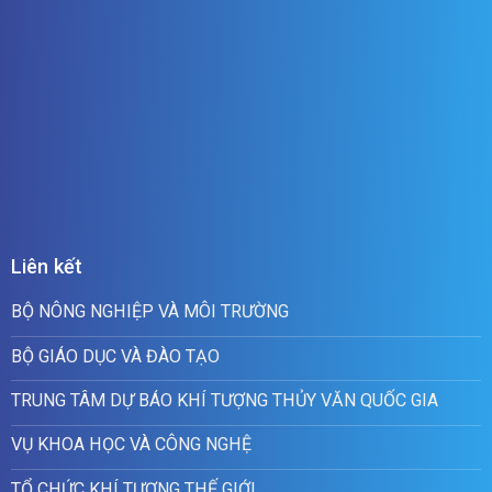
Liên kết
BỘ NÔNG NGHIỆP VÀ MÔI TRƯỜNG
BỘ GIÁO DỤC VÀ ĐÀO TẠO
TRUNG TÂM DỰ BÁO KHÍ TƯỢNG THỦY VĂN QUỐC GIA
VỤ KHOA HỌC VÀ CÔNG NGHỆ
TỔ CHỨC KHÍ TƯỢNG THẾ GIỚI