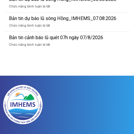
sông
cảnh
Hồng_IMHEMS_09.08.2026
ở
Chức năng bình luận bị tắt
báo
Bản
lũ
tin
Bản tin dự báo lũ sông Hồng_IMHEMS_07.08.2026
quét
dự
01h
ở
Chức năng bình luận bị tắt
báo
ngày
Bản
lũ
09/08/2026
tin
Bản tin cảnh báo lũ quét 07h ngày 07/8/2026
sông
dự
Hồng_IMHEMS_08.08.2026
ở
Chức năng bình luận bị tắt
báo
Bản
lũ
tin
sông
cảnh
Hồng_IMHEMS_07.08.2026
báo
lũ
quét
07h
ngày
07/8/2026