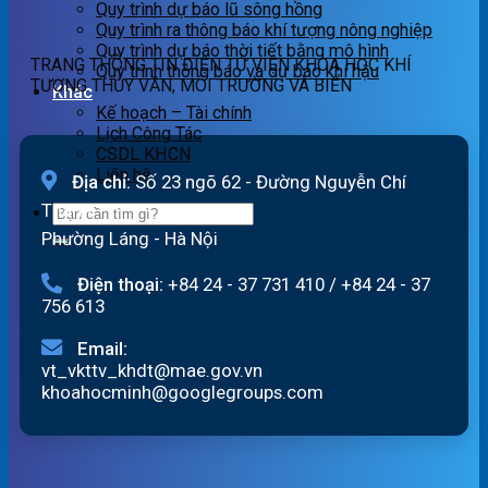
lũ
Hồng_IMHEMS_07.08.2026
Quy trình dự báo lũ sông hồng
quét
Quy trình ra thông báo khí tượng nông nghiệp
07h
Quy trình dự báo thời tiết bằng mô hình
TRANG THÔNG TIN ĐIỆN TỬ VIỆN KHOA HỌC KHÍ
ngày
Quy trình thông báo và dự báo khí hậu
TƯỢNG THỦY VĂN, MÔI TRƯỜNG VÀ BIỂN
07/8/2026
Khác
Kế hoạch – Tài chính
Lịch Công Tác
CSDL KHCN
Liên hệ
Địa chỉ:
Số 23 ngõ 62 - Đường Nguyễn Chí
Thanh
Phường Láng - Hà Nội
Điện thoại:
+84 24 - 37 731 410
/
+84 24 - 37
756 613
Email:
vt_vkttv_khdt@mae.gov.vn
khoahocminh@googlegroups.com