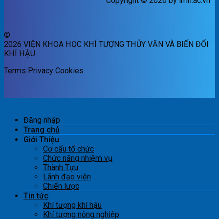
Copyright © 2026 by imh.ac.vn
©
2026 VIỆN KHOA HỌC KHÍ TƯỢNG THỦY VĂN VÀ BIẾN ĐỔI
KHÍ HẬU
Terms
Privacy
Cookies
Đăng nhập
Trang chủ
Giới Thiệu
Cơ cấu tổ chức
Chức năng nhiệm vụ
Thành Tựu
Lãnh đạo viện
Chiến lược
Tin tức
Khí tượng khí hậu
Khí tượng nông nghiệp