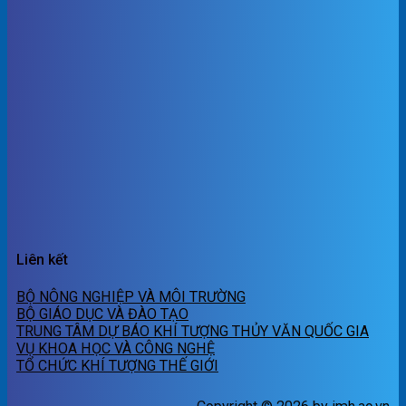
Liên kết
BỘ NÔNG NGHIỆP VÀ MÔI TRƯỜNG
BỘ GIÁO DỤC VÀ ĐÀO TẠO
TRUNG TÂM DỰ BÁO KHÍ TƯỢNG THỦY VĂN QUỐC GIA
VỤ KHOA HỌC VÀ CÔNG NGHỆ
TỔ CHỨC KHÍ TƯỢNG THẾ GIỚI