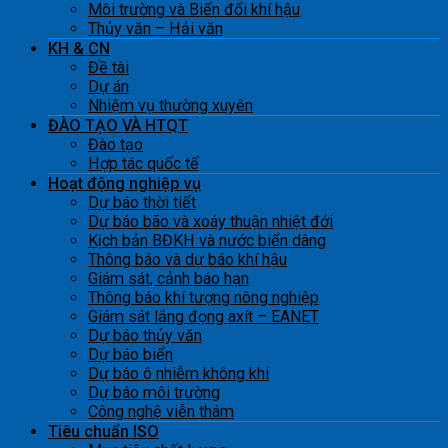
Môi trường và Biến đổi khí hậu
Thủy văn – Hải văn
KH & CN
Đề tài
Dự án
Nhiệm vụ thường xuyên
ĐÀO TẠO VÀ HTQT
Đào tạo
Hợp tác quốc tế
Hoạt động nghiệp vụ
Dự báo thời tiết
Dự báo bão và xoáy thuận nhiệt đới
Kịch bản BĐKH và nước biển dâng
Thông báo và dự báo khí hậu
Giám sát, cảnh báo hạn
Thông báo khí tượng nông nghiệp
Giám sát lắng đọng axít – EANET
Dự báo thủy văn
Dự báo biển
Dự báo ô nhiễm không khí
Dự báo môi trường
Công nghệ viễn thám
Tiêu chuẩn ISO