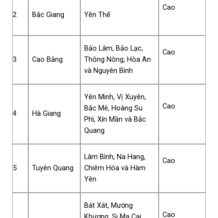
Cao
2
Bắc Giang
Yên Thế
Bảo Lâm, Bảo Lạc,
Cao
3
Cao Bằng
Thông Nông, Hòa An
và Nguyên Bình
Yên Minh, Vị Xuyên,
Cao
Bắc Mê, Hoàng Su
4
Hà Giang
Phì, Xín Mần và Bắc
Quang
Lâm Bình, Na Hang,
Cao
5
Tuyên Quang
Chiêm Hóa và Hàm
Yên
Bát Xát, Mường
Cao
Khương, Si Ma Cai,