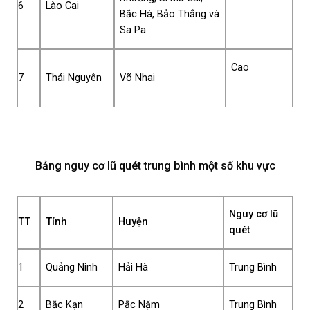
6
Lào Cai
Bắc Hà, Bảo Thắng và
Sa Pa
Cao
7
Thái Nguyên
Võ Nhai
Bảng nguy cơ lũ quét trung bình một số khu vực
Nguy cơ lũ
TT
Tỉnh
Huyện
quét
1
Quảng Ninh
Hải Hà
Trung Bình
2
Bắc Kạn
Pắc Nặm
Trung Bình