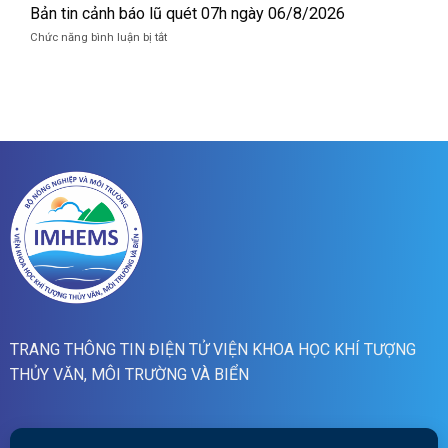
07/8/2026
tin
Bản tin cảnh báo lũ quét 07h ngày 06/8/2026
quét
dự
19h
ở
Chức năng bình luận bị tắt
báo
ngày
Bản
lũ
06/8/2026
tin
sông
cảnh
Hồng_IMHEMS_06.08.2026
báo
lũ
quét
07h
ngày
06/8/2026
TRANG THÔNG TIN ĐIỆN TỬ VIỆN KHOA HỌC KHÍ TƯỢNG
THỦY VĂN, MÔI TRƯỜNG VÀ BIỂN