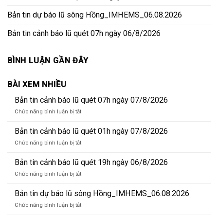
Bản tin dự báo lũ sông Hồng_IMHEMS_06.08.2026
Bản tin cảnh báo lũ quét 07h ngày 06/8/2026
BÌNH LUẬN GẦN ĐÂY
BÀI XEM NHIỀU
Bản tin cảnh báo lũ quét 07h ngày 07/8/2026
ở
Chức năng bình luận bị tắt
Bản
tin
Bản tin cảnh báo lũ quét 01h ngày 07/8/2026
cảnh
ở
Chức năng bình luận bị tắt
báo
Bản
lũ
tin
Bản tin cảnh báo lũ quét 19h ngày 06/8/2026
quét
cảnh
07h
ở
Chức năng bình luận bị tắt
báo
ngày
Bản
lũ
07/8/2026
tin
Bản tin dự báo lũ sông Hồng_IMHEMS_06.08.2026
quét
cảnh
01h
ở
Chức năng bình luận bị tắt
báo
ngày
Bản
lũ