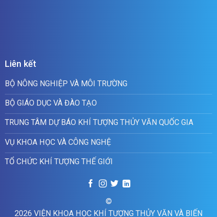
Liên kết
BỘ NÔNG NGHIỆP VÀ MÔI TRƯỜNG
BỘ GIÁO DỤC VÀ ĐÀO TẠO
TRUNG TÂM DỰ BÁO KHÍ TƯỢNG THỦY VĂN QUỐC GIA
VỤ KHOA HỌC VÀ CÔNG NGHỆ
TỔ CHỨC KHÍ TƯỢNG THẾ GIỚI
©
2026 VIỆN KHOA HỌC KHÍ TƯỢNG THỦY VĂN VÀ BIẾN