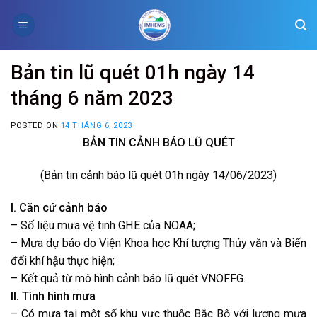
Skip
to
content
Bản tin lũ quét 01h ngày 14
tháng 6 năm 2023
POSTED ON
14 THÁNG 6, 2023
BẢN TIN CẢNH BÁO LŨ QUÉT
(Bản tin cảnh báo lũ quét 01h ngày 14/06/2023)
I. Căn cứ cảnh báo
– Số liệu mưa vệ tinh GHE của NOAA;
– Mưa dự báo do Viện Khoa học Khí tượng Thủy văn và Biến
đổi khí hậu thực hiện;
– Kết quả từ mô hình cảnh báo lũ quét VNOFFG.
II. Tình hình mưa
– Có mưa tại một số khu vực thuộc Bắc Bộ với lượng mưa