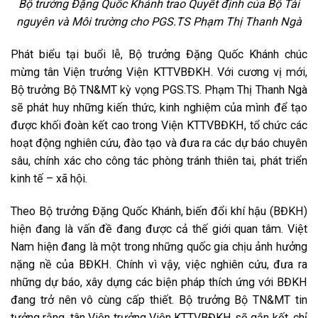
Bộ trưởng Đặng Quốc Khánh trao Quyết định của Bộ Tài
nguyên và Môi trường cho PGS.TS Phạm Thị Thanh Ngà
Phát biểu tại buổi lễ, Bộ trưởng Đặng Quốc Khánh chúc
mừng tân Viện trưởng Viện KTTVBĐKH. Với cương vị mới,
Bộ trưởng Bộ TN&MT kỳ vọng PGS.TS. Phạm Thị Thanh Ngà
sẽ phát huy những kiến thức, kinh nghiệm của mình để tạo
được khối đoàn kết cao trong Viện KTTVBĐKH, tổ chức các
hoạt động nghiên cứu, đào tạo và đưa ra các dự báo chuyên
sâu, chính xác cho công tác phòng tránh thiên tai, phát triển
kinh tế – xã hội.
Theo Bộ trưởng Đặng Quốc Khánh, biến đổi khí hậu (BĐKH)
hiện đang là vấn đề đang được cả thế giới quan tâm. Việt
Nam hiện đang là một trong những quốc gia chịu ảnh hưởng
nặng nề của BĐKH. Chính vì vậy, việc nghiên cứu, đưa ra
những dự báo, xây dựng các biện pháp thích ứng với BĐKH
đang trở nên vô cùng cấp thiết. Bộ trưởng Bộ TN&MT tin
tưởng rằng, tân Viện trưởng Viện KTTVBĐKH sẽ gắn kết, chỉ