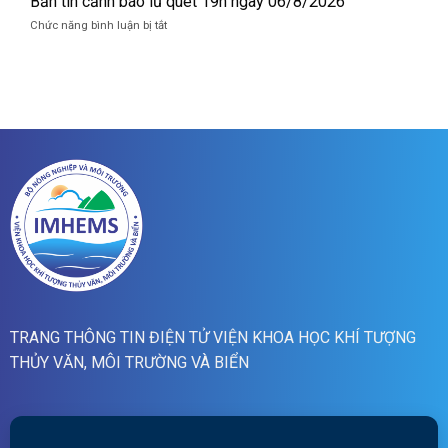
Bản tin cảnh báo lũ quét 19h ngày 06/8/2026
quét
cảnh
07h
ở
Chức năng bình luận bị tắt
báo
ngày
Bản
lũ
07/8/2026
tin
quét
cảnh
01h
báo
ngày
lũ
07/8/2026
quét
19h
ngày
06/8/2026
TRANG THÔNG TIN ĐIỆN TỬ VIỆN KHOA HỌC KHÍ TƯỢNG
THỦY VĂN, MÔI TRƯỜNG VÀ BIỂN