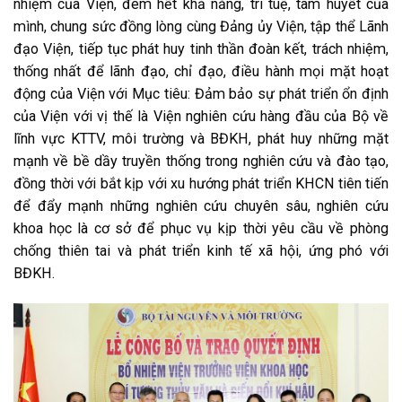
nhiệm của Viện, đem hết khả năng, trí tuệ, tâm huyết của
mình, chung sức đồng lòng cùng Đảng ủy Viện, tập thể Lãnh
đạo Viện, tiếp tục phát huy tinh thần đoàn kết, trách nhiệm,
thống nhất để lãnh đạo, chỉ đạo, điều hành mọi mặt hoạt
động của Viện với Mục tiêu: Đảm bảo sự phát triển ổn định
của Viện với vị thế là Viện nghiên cứu hàng đầu của Bộ về
lĩnh vực KTTV, môi trường và BĐKH, phát huy những mặt
mạnh về bề dầy truyền thống trong nghiên cứu và đào tạo,
đồng thời với bắt kịp với xu hướng phát triển KHCN tiên tiến
để đẩy mạnh những nghiên cứu chuyên sâu, nghiên cứu
khoa học là cơ sở để phục vụ kịp thời yêu cầu về phòng
chống thiên tai và phát triển kinh tế xã hội, ứng phó với
BĐKH.