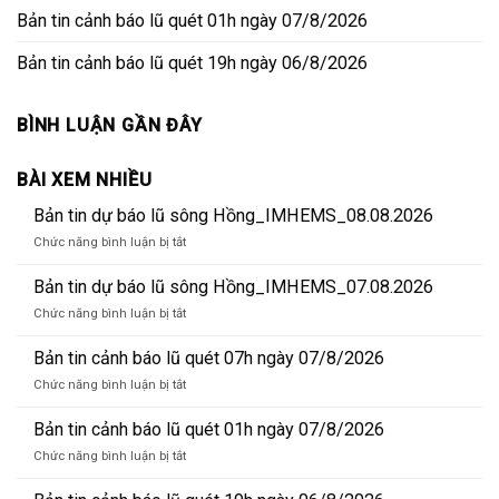
Bản tin cảnh báo lũ quét 01h ngày 07/8/2026
Bản tin cảnh báo lũ quét 19h ngày 06/8/2026
BÌNH LUẬN GẦN ĐÂY
BÀI XEM NHIỀU
Bản tin dự báo lũ sông Hồng_IMHEMS_08.08.2026
ở
Chức năng bình luận bị tắt
Bản
tin
Bản tin dự báo lũ sông Hồng_IMHEMS_07.08.2026
dự
ở
Chức năng bình luận bị tắt
báo
Bản
lũ
tin
Bản tin cảnh báo lũ quét 07h ngày 07/8/2026
sông
dự
Hồng_IMHEMS_08.08.2026
ở
Chức năng bình luận bị tắt
báo
Bản
lũ
tin
Bản tin cảnh báo lũ quét 01h ngày 07/8/2026
sông
cảnh
Hồng_IMHEMS_07.08.2026
ở
Chức năng bình luận bị tắt
báo
Bản
lũ
tin