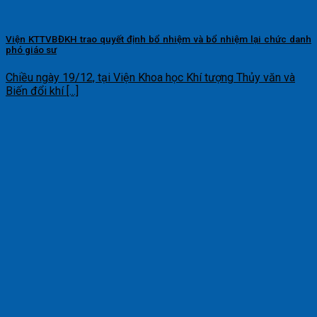
Viện KTTVBĐKH trao quyết định bổ nhiệm và bổ nhiệm lại chức danh
phó giáo sư
Chiều ngày 19/12, tại Viện Khoa học Khí tượng Thủy văn và
Biến đổi khí [...]