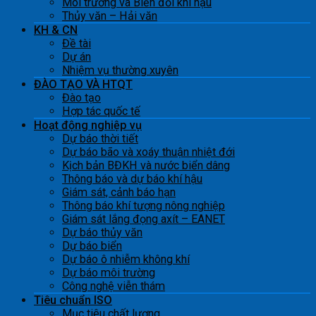
Môi trường và Biến đổi khí hậu
Thủy văn – Hải văn
KH & CN
Đề tài
Dự án
Nhiệm vụ thường xuyên
ĐÀO TẠO VÀ HTQT
Đào tạo
Hợp tác quốc tế
Hoạt động nghiệp vụ
Dự báo thời tiết
Dự báo bão và xoáy thuận nhiệt đới
Kịch bản BĐKH và nước biển dâng
Thông báo và dự báo khí hậu
Giám sát, cảnh báo hạn
Thông báo khí tượng nông nghiệp
Giám sát lắng đọng axít – EANET
Dự báo thủy văn
Dự báo biển
Dự báo ô nhiễm không khí
Dự báo môi trường
Công nghệ viễn thám
Tiêu chuẩn ISO
Mục tiêu chất lượng