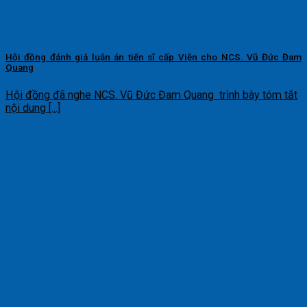
Hội đồng đánh giá luận án tiến sĩ cấp Viện cho NCS. Vũ Đức Đam
Quang
Hội đồng đã nghe NCS. Vũ Đức Đam Quang trình bày tóm tắt
nội dung [...]