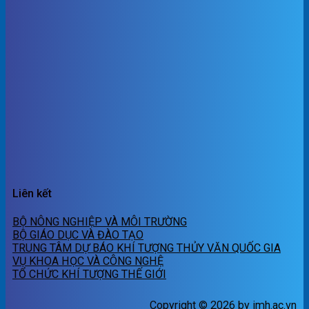
Liên kết
BỘ NÔNG NGHIỆP VÀ MÔI TRƯỜNG
BỘ GIÁO DỤC VÀ ĐÀO TẠO
TRUNG TÂM DỰ BÁO KHÍ TƯỢNG THỦY VĂN QUỐC GIA
VỤ KHOA HỌC VÀ CÔNG NGHỆ
TỔ CHỨC KHÍ TƯỢNG THẾ GIỚI
Copyright © 2026 by imh.ac.vn