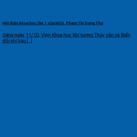
Hội thảo khoa học lần 1 của NCS. Phạm Thị Song Thư
Sáng ngày 11/10, Viện Khoa học Khí tượng Thủy văn và Biến
đổi khí hậu [...]