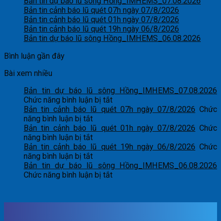
Bản tin dự báo lũ sông Hồng_IMHEMS_07.08.2026
Bản tin cảnh báo lũ quét 07h ngày 07/8/2026
Bản tin cảnh báo lũ quét 01h ngày 07/8/2026
Bản tin cảnh báo lũ quét 19h ngày 06/8/2026
Bản tin dự báo lũ sông Hồng_IMHEMS_06.08.2026
Bình luận gần đây
Bài xem nhiều
Bản tin dự báo lũ sông Hồng_IMHEMS_07.08.2026
ở
Chức năng bình luận bị tắt
Bản
Bản tin cảnh báo lũ quét 07h ngày 07/8/2026
Chức
ở
tin
năng bình luận bị tắt
Bản
dự
Bản tin cảnh báo lũ quét 01h ngày 07/8/2026
Chức
tin
ở
báo
năng bình luận bị tắt
cảnh
Bản
lũ
Bản tin cảnh báo lũ quét 19h ngày 06/8/2026
Chức
báo
tin
ở
sông
năng bình luận bị tắt
lũ
cảnh
Bản
Hồng_IMHEMS_07.08.2026
Bản tin dự báo lũ sông Hồng_IMHEMS_06.08.2026
quét
báo
tin
ở
Chức năng bình luận bị tắt
07h
lũ
cảnh
Bản
ngày
quét
báo
tin
07/8/2026
01h
lũ
dự
ngày
quét
báo