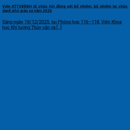
Viện KTTVBĐKH tổ chức hội đồng xét bổ nhiệm, bổ nhiệm lại chức
danh phó giáo sư năm 2025
Sáng ngày 19/12/2025, tại Phòng họp 116–118, Viện Khoa
học Khí tượng Thủy văn và [...]