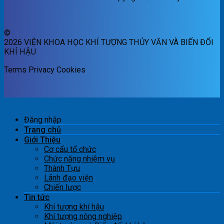
©
2026 VIỆN KHOA HỌC KHÍ TƯỢNG THỦY VĂN VÀ BIẾN ĐỔI
KHÍ HẬU
Terms
Privacy
Cookies
Đăng nhập
Trang chủ
Giới Thiệu
Cơ cấu tổ chức
Chức năng nhiệm vụ
Thành Tựu
Lãnh đạo viện
Chiến lược
Tin tức
Khí tượng khí hậu
Khí tượng nông nghiệp