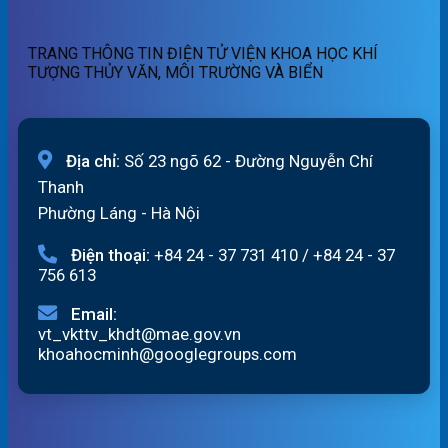
07/8/2026
19h
lũ
ngày
sông
06/8/2026
Hồng_IMHEMS_06.08.2026
TRANG THÔNG TIN ĐIỆN TỬ VIỆN KHOA HỌC KHÍ
TƯỢNG THỦY VĂN, MÔI TRƯỜNG VÀ BIỂN
Địa chỉ:
Số 23 ngõ 62 - Đường Nguyễn Chí
Thanh
Phường Láng - Hà Nội
Điện thoại:
+84 24 - 37 731 410
/
+84 24 - 37
756 613
Email:
vt_vkttv_khdt@mae.gov.vn
khoahocminh@googlegroups.com