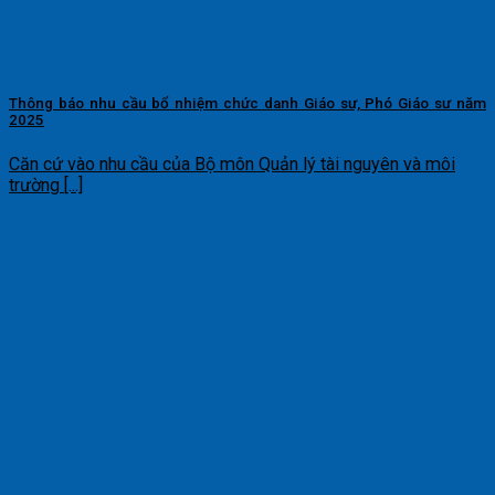
Thông báo nhu cầu bổ nhiệm chức danh Giáo sư, Phó Giáo sư năm
2025
Căn cứ vào nhu cầu của Bộ môn Quản lý tài nguyên và môi
trường [...]