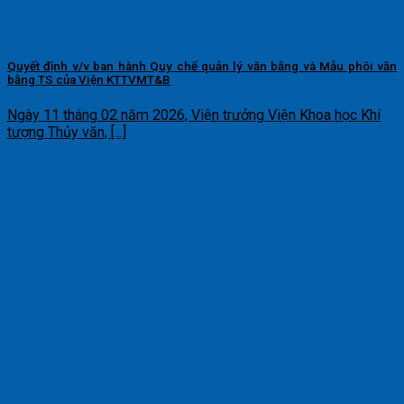
Quyết định v/v ban hành Quy chế quản lý văn bằng và Mẫu phôi văn
bằng TS của Viện KTTVMT&B
Ngày 11 tháng 02 năm 2026, Viện trưởng Viện Khoa học Khí
tượng Thủy văn, [...]