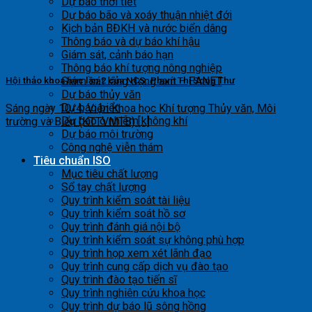
Dự báo thời tiết
Dự báo bão và xoáy thuận nhiệt đới
Kịch bản BĐKH và nước biển dâng
Thông báo và dự báo khí hậu
Giám sát, cảnh báo hạn
Thông báo khí tượng nông nghiệp
Giám sát lắng đọng axít – EANET
Hội thảo khoa học lần 2 của NCS. Phạm Thị Song Thư
Dự báo thủy văn
Dự báo biển
Sáng ngày 10/4, Viện Khoa học Khí tượng Thủy văn, Môi
Dự báo ô nhiễm không khí
trường và Biển (KTTVMTB) [...]
Dự báo môi trường
Công nghệ viễn thám
Tiêu chuẩn ISO
Mục tiêu chất lượng
Sổ tay chất lượng
Quy trình kiểm soát tài liệu
Quy trình kiểm soát hồ sơ
Quy trình đánh giá nội bộ
Quy trình kiểm soát sự không phù hợp
Quy trình họp xem xét lãnh đạo
Quy trình cung cấp dịch vụ đào tạo
Quy trình đào tạo tiến sĩ
Quy trình nghiên cứu khoa học
Quy trình dự báo lũ sông hồng