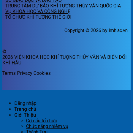
BỘ GIÁO DỤC VÀ ĐÀO TẠO
TRUNG TÂM DỰ BÁO KHÍ TƯỢNG THỦY VĂN QUỐC GIA
VỤ KHOA HỌC VÀ CÔNG NGHỆ
TỔ CHỨC KHÍ TƯỢNG THẾ GIỚI
Copyright © 2026 by imh.ac.vn
©
2026 VIỆN KHOA HỌC KHÍ TƯỢNG THỦY VĂN VÀ BIẾN ĐỔI
KHÍ HẬU
Terms
Privacy
Cookies
Đăng nhập
Trang chủ
Giới Thiệu
Cơ cấu tổ chức
Chức năng nhiệm vụ
Thành Tựu