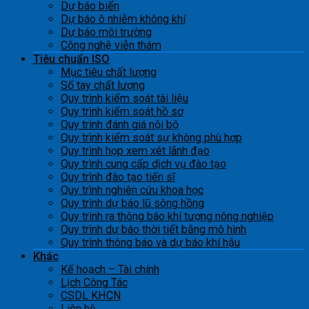
Dự báo biển
Dự báo ô nhiễm không khí
Dự báo môi trường
Công nghệ viễn thám
Tiêu chuẩn ISO
Mục tiêu chất lượng
Sổ tay chất lượng
Quy trình kiểm soát tài liệu
Quy trình kiểm soát hồ sơ
Quy trình đánh giá nội bộ
Quy trình kiểm soát sự không phù hợp
Quy trình họp xem xét lãnh đạo
Quy trình cung cấp dịch vụ đào tạo
Quy trình đào tạo tiến sĩ
Quy trình nghiên cứu khoa học
Quy trình dự báo lũ sông hồng
Quy trình ra thông báo khí tượng nông nghiệp
Quy trình dự báo thời tiết bằng mô hình
Quy trình thông báo và dự báo khí hậu
Khác
Kế hoạch – Tài chính
Lịch Công Tác
CSDL KHCN
Liên hệ