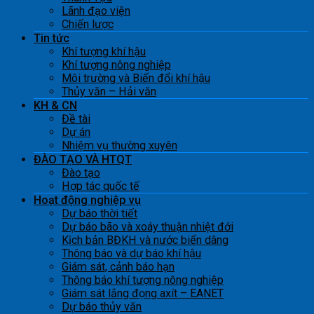
Lãnh đạo viện
Chiến lược
Tin tức
Khí tượng khí hậu
Khí tượng nông nghiệp
Môi trường và Biến đổi khí hậu
Thủy văn – Hải văn
KH & CN
Đề tài
Dự án
Nhiệm vụ thường xuyên
ĐÀO TẠO VÀ HTQT
Đào tạo
Hợp tác quốc tế
Hoạt động nghiệp vụ
Dự báo thời tiết
Dự báo bão và xoáy thuận nhiệt đới
Kịch bản BĐKH và nước biển dâng
Thông báo và dự báo khí hậu
Giám sát, cảnh báo hạn
Thông báo khí tượng nông nghiệp
Giám sát lắng đọng axít – EANET
Dự báo thủy văn