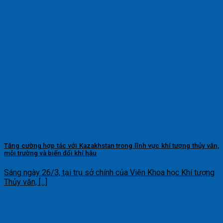
Tăng cường hợp tác với Kazakhstan trong lĩnh vực khí tượng thủy văn,
môi trường và biến đổi khí hậu
Sáng ngày 26/3, tại trụ sở chính của Viện Khoa học Khí tượng
Thủy văn, [...]