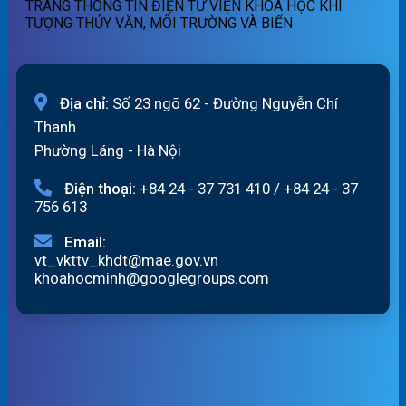
TRANG THÔNG TIN ĐIỆN TỬ VIỆN KHOA HỌC KHÍ
TƯỢNG THỦY VĂN, MÔI TRƯỜNG VÀ BIỂN
Địa chỉ:
Số 23 ngõ 62 - Đường Nguyễn Chí
Thanh
Phường Láng - Hà Nội
Điện thoại:
+84 24 - 37 731 410
/
+84 24 - 37
756 613
Email:
vt_vkttv_khdt@mae.gov.vn
khoahocminh@googlegroups.com