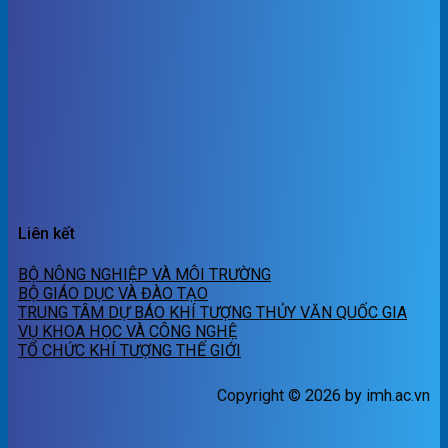
Liên kết
BỘ NÔNG NGHIỆP VÀ MÔI TRƯỜNG
BỘ GIÁO DỤC VÀ ĐÀO TẠO
TRUNG TÂM DỰ BÁO KHÍ TƯỢNG THỦY VĂN QUỐC GIA
VỤ KHOA HỌC VÀ CÔNG NGHỆ
TỔ CHỨC KHÍ TƯỢNG THẾ GIỚI
Copyright © 2026 by imh.ac.vn