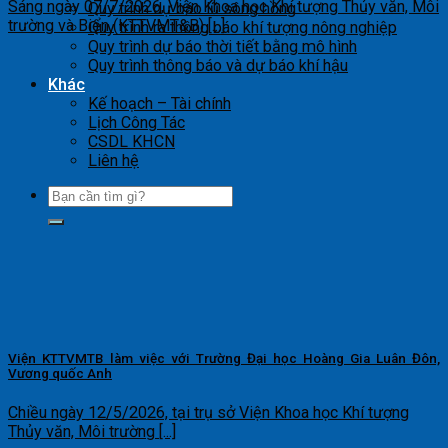
Sáng ngày 07/7/2026, Viện Khoa học Khí tượng Thủy văn, Môi
Quy trình dự báo lũ sông hồng
trường và Biển (KTTVMT&B) [...]
Quy trình ra thông báo khí tượng nông nghiệp
Quy trình dự báo thời tiết bằng mô hình
Quy trình thông báo và dự báo khí hậu
Khác
Kế hoạch – Tài chính
Lịch Công Tác
CSDL KHCN
Liên hệ
Viện KTTVMTB làm việc với Trường Đại học Hoàng Gia Luân Đôn,
Vương quốc Anh
Chiều ngày 12/5/2026, tại trụ sở Viện Khoa học Khí tượng
Thủy văn, Môi trường [...]