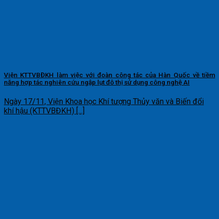
Viện KTTVBĐKH làm việc với đoàn công tác của Hàn Quốc về tiềm
năng hợp tác nghiên cứu ngập lụt đô thị sử dụng công nghệ AI
Ngày 17/11, Viện Khoa học Khí tượng Thủy văn và Biến đổi
khí hậu (KTTVBĐKH) [...]