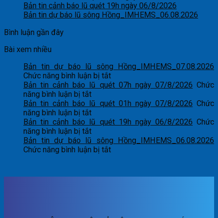
Bản tin cảnh báo lũ quét 19h ngày 06/8/2026
Bản tin dự báo lũ sông Hồng_IMHEMS_06.08.2026
Bình luận gần đây
Bài xem nhiều
Bản tin dự báo lũ sông Hồng_IMHEMS_07.08.2026
ở
Chức năng bình luận bị tắt
Bản
Bản tin cảnh báo lũ quét 07h ngày 07/8/2026
Chức
ở
tin
năng bình luận bị tắt
Bản
dự
Bản tin cảnh báo lũ quét 01h ngày 07/8/2026
Chức
tin
ở
báo
năng bình luận bị tắt
cảnh
Bản
lũ
Bản tin cảnh báo lũ quét 19h ngày 06/8/2026
Chức
báo
tin
ở
sông
năng bình luận bị tắt
lũ
cảnh
Bản
Hồng_IMHEMS_07.08.2026
Bản tin dự báo lũ sông Hồng_IMHEMS_06.08.2026
quét
báo
tin
ở
Chức năng bình luận bị tắt
07h
lũ
cảnh
Bản
ngày
quét
báo
tin
07/8/2026
01h
lũ
dự
ngày
quét
báo
07/8/2026
19h
lũ
ngày
sông
06/8/2026
Hồng_IMHEMS_06.08.2026