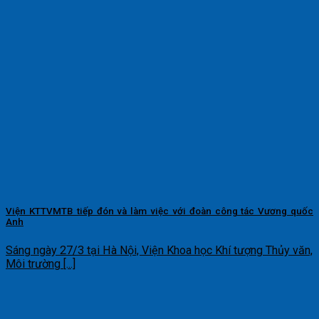
Viện KTTVMTB tiếp đón và làm việc với đoàn công tác Vương quốc
Anh
Sáng ngày 27/3 tại Hà Nội, Viện Khoa học Khí tượng Thủy văn,
Môi trường [...]