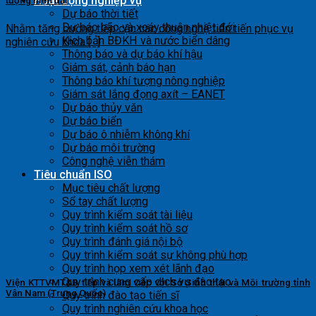
Hoạt động nghiệp vụ
tượng hiện đại
Dự báo thời tiết
Dự báo bão và xoáy thuận nhiệt đới
Nhằm tăng cường tiếp cận các công nghệ tiên tiến phục vụ
Kịch bản BĐKH và nước biển dâng
nghiên cứu khoa [...]
Thông báo và dự báo khí hậu
Giám sát, cảnh báo hạn
Thông báo khí tượng nông nghiệp
Giám sát lắng đọng axít – EANET
Dự báo thủy văn
Dự báo biển
Dự báo ô nhiễm không khí
Dự báo môi trường
Công nghệ viễn thám
Tiêu chuẩn ISO
Mục tiêu chất lượng
Sổ tay chất lượng
Quy trình kiểm soát tài liệu
Quy trình kiểm soát hồ sơ
Quy trình đánh giá nội bộ
Quy trình kiểm soát sự không phù hợp
Quy trình họp xem xét lãnh đạo
Quy trình cung cấp dịch vụ đào tạo
Viện KTTVMT&B tiếp và làm việc với Sở Sinh thái và Môi trường tỉnh
Vân Nam (Trung Quốc)
Quy trình đào tạo tiến sĩ
Quy trình nghiên cứu khoa học