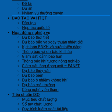
Đề tài
Dự án
Nhiệm vụ thường xuyên
ĐÀO TẠO VÀ HTQT
Đào tạo
Hợp tác quốc tế
Hoạt động nghiệp vụ
Dự báo thời tiết
Dự báo bão và xoáy thuận nhiệt đới
Kịch bản BĐKH và nước biển dâng
Thông báo và dự báo khí hậu
Giám sát, cảnh báo hạn
Thông báo khí tượng nông nghiệp
Giám sát lắng đọng axít – EANET
Dự báo thủy văn
Dự báo biển
Dự báo ô nhiễm không khí
Dự báo môi trường
Công nghệ viễn thám
Tiêu chuẩn ISO
Mục tiêu chất lượng
Sổ tay chất lượng
Quy trình kiểm soát tài liệu