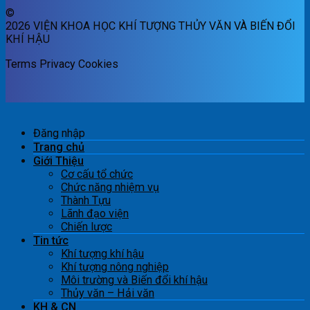
©
2026 VIỆN KHOA HỌC KHÍ TƯỢNG THỦY VĂN VÀ BIẾN ĐỔI
KHÍ HẬU
Terms
Privacy
Cookies
Đăng nhập
Trang chủ
Giới Thiệu
Cơ cấu tổ chức
Chức năng nhiệm vụ
Thành Tựu
Lãnh đạo viện
Chiến lược
Tin tức
Khí tượng khí hậu
Khí tượng nông nghiệp
Môi trường và Biến đổi khí hậu
Thủy văn – Hải văn
KH & CN