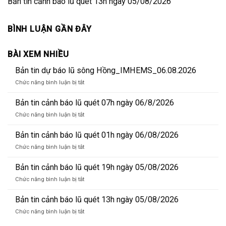
Bản tin cảnh báo lũ quét 13h ngày 05/08/2026
BÌNH LUẬN GẦN ĐÂY
BÀI XEM NHIỀU
Bản tin dự báo lũ sông Hồng_IMHEMS_06.08.2026
ở
Chức năng bình luận bị tắt
Bản
tin
Bản tin cảnh báo lũ quét 07h ngày 06/8/2026
dự
ở
Chức năng bình luận bị tắt
báo
Bản
lũ
tin
Bản tin cảnh báo lũ quét 01h ngày 06/08/2026
sông
cảnh
Hồng_IMHEMS_06.08.2026
ở
Chức năng bình luận bị tắt
báo
Bản
lũ
tin
Bản tin cảnh báo lũ quét 19h ngày 05/08/2026
quét
cảnh
07h
ở
Chức năng bình luận bị tắt
báo
ngày
Bản
lũ
06/8/2026
tin
Bản tin cảnh báo lũ quét 13h ngày 05/08/2026
quét
cảnh
01h
ở
Chức năng bình luận bị tắt
báo
ngày
Bản
lũ