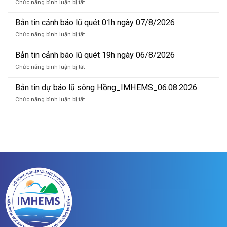
ở
Chức năng bình luận bị tắt
báo
Bản
lũ
tin
Bản tin cảnh báo lũ quét 01h ngày 07/8/2026
sông
cảnh
Hồng_IMHEMS_07.08.2026
ở
Chức năng bình luận bị tắt
báo
Bản
lũ
tin
Bản tin cảnh báo lũ quét 19h ngày 06/8/2026
quét
cảnh
07h
ở
Chức năng bình luận bị tắt
báo
ngày
Bản
lũ
07/8/2026
tin
Bản tin dự báo lũ sông Hồng_IMHEMS_06.08.2026
quét
cảnh
01h
ở
Chức năng bình luận bị tắt
báo
ngày
Bản
lũ
07/8/2026
tin
quét
dự
19h
báo
ngày
lũ
06/8/2026
sông
Hồng_IMHEMS_06.08.2026