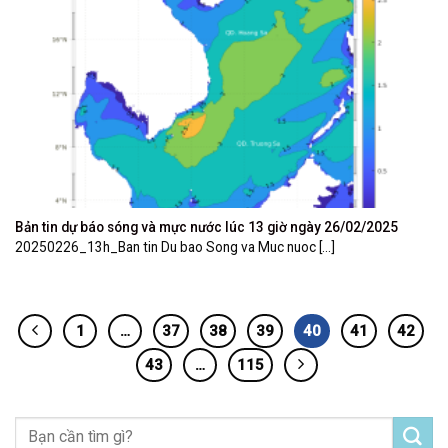
Bản tin dự báo sóng và mực nước lúc 13 giờ ngày 26/02/2025
20250226_13h_Ban tin Du bao Song va Muc nuoc [...]
1
…
37
38
39
40
41
42
43
…
115