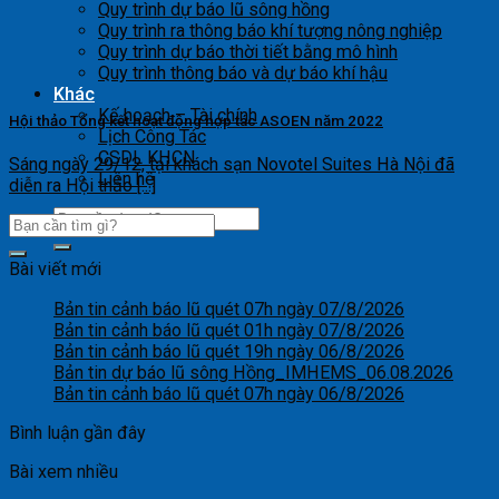
Quy trình dự báo lũ sông hồng
Quy trình ra thông báo khí tượng nông nghiệp
Quy trình dự báo thời tiết bằng mô hình
Quy trình thông báo và dự báo khí hậu
Khác
Kế hoạch – Tài chính
Hội thảo Tổng kết hoạt động hợp tác ASOEN năm 2022
Lịch Công Tác
CSDL KHCN
Sáng ngày 29/12, tại khách sạn Novotel Suites Hà Nội đã
Liên hệ
diễn ra Hội thảo [...]
Bài viết mới
Bản tin cảnh báo lũ quét 07h ngày 07/8/2026
Bản tin cảnh báo lũ quét 01h ngày 07/8/2026
Bản tin cảnh báo lũ quét 19h ngày 06/8/2026
Bản tin dự báo lũ sông Hồng_IMHEMS_06.08.2026
Bản tin cảnh báo lũ quét 07h ngày 06/8/2026
Bình luận gần đây
Bài xem nhiều