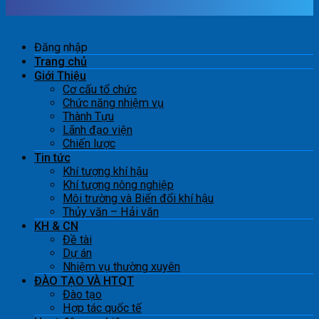
Đăng nhập
Trang chủ
Giới Thiệu
Cơ cấu tổ chức
Chức năng nhiệm vụ
Thành Tựu
Lãnh đạo viện
Chiến lược
Tin tức
Khí tượng khí hậu
Khí tượng nông nghiệp
Môi trường và Biến đổi khí hậu
Thủy văn – Hải văn
KH & CN
Đề tài
Dự án
Nhiệm vụ thường xuyên
ĐÀO TẠO VÀ HTQT
Đào tạo
Hợp tác quốc tế