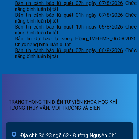
Bản tin cảnh báo lũ quét 07h ngày 07/8/2026
Chức
ở
năng bình luận bị tắt
Bản
Bản tin cảnh báo lũ quét 01h ngày 07/8/2026
Chức
tin
ở
năng bình luận bị tắt
cảnh
Bản
Bản tin cảnh báo lũ quét 19h ngày 06/8/2026
Chức
báo
tin
ở
năng bình luận bị tắt
lũ
cảnh
Bản
Bản tin dự báo lũ sông Hồng_IMHEMS_06.08.2026
quét
báo
tin
ở
Chức năng bình luận bị tắt
07h
lũ
cảnh
Bản
Bản tin cảnh báo lũ quét 07h ngày 06/8/2026
Chức
ngày
quét
báo
ở
tin
năng bình luận bị tắt
07/8/2026
01h
lũ
Bản
dự
ngày
quét
tin
báo
07/8/2026
19h
cảnh
lũ
ngày
báo
sông
06/8/2026
lũ
Hồng_IMHEMS_06.08.2026
quét
07h
TRANG THÔNG TIN ĐIỆN TỬ VIỆN KHOA HỌC KHÍ
ngày
TƯỢNG THỦY VĂN, MÔI TRƯỜNG VÀ BIỂN
06/8/2026
Địa chỉ:
Số 23 ngõ 62 - Đường Nguyễn Chí