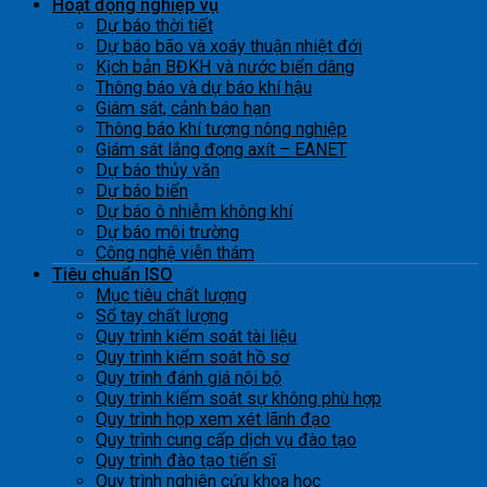
Hoạt động nghiệp vụ
Dự báo thời tiết
Dự báo bão và xoáy thuận nhiệt đới
Kịch bản BĐKH và nước biển dâng
Thông báo và dự báo khí hậu
Giám sát, cảnh báo hạn
Thông báo khí tượng nông nghiệp
Giám sát lắng đọng axít – EANET
Dự báo thủy văn
Dự báo biển
Dự báo ô nhiễm không khí
Dự báo môi trường
Công nghệ viễn thám
Tiêu chuẩn ISO
Mục tiêu chất lượng
Sổ tay chất lượng
Quy trình kiểm soát tài liệu
Quy trình kiểm soát hồ sơ
Quy trình đánh giá nội bộ
Quy trình kiểm soát sự không phù hợp
Quy trình họp xem xét lãnh đạo
Quy trình cung cấp dịch vụ đào tạo
Quy trình đào tạo tiến sĩ
Quy trình nghiên cứu khoa học