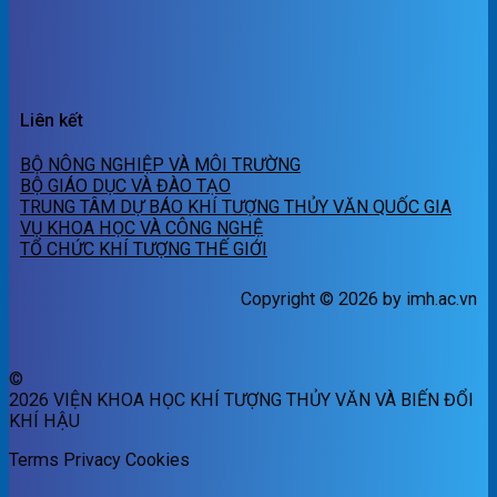
Liên kết
BỘ NÔNG NGHIỆP VÀ MÔI TRƯỜNG
BỘ GIÁO DỤC VÀ ĐÀO TẠO
TRUNG TÂM DỰ BÁO KHÍ TƯỢNG THỦY VĂN QUỐC GIA
VỤ KHOA HỌC VÀ CÔNG NGHỆ
TỔ CHỨC KHÍ TƯỢNG THẾ GIỚI
Copyright © 2026 by imh.ac.vn
©
2026 VIỆN KHOA HỌC KHÍ TƯỢNG THỦY VĂN VÀ BIẾN ĐỔI
KHÍ HẬU
Terms
Privacy
Cookies