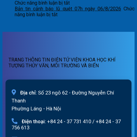
quét
báo
tin
ở
Chức năng bình luận bị tắt
07h
lũ
cảnh
Bản
Bản tin cảnh báo lũ quét 07h ngày 06/8/2026
Chức
ngày
quét
báo
ở
tin
năng bình luận bị tắt
07/8/2026
01h
lũ
Bản
dự
ngày
quét
tin
báo
07/8/2026
19h
cảnh
lũ
ngày
báo
sông
06/8/2026
lũ
Hồng_IMHEMS_06.08.2026
quét
07h
TRANG THÔNG TIN ĐIỆN TỬ VIỆN KHOA HỌC KHÍ
ngày
TƯỢNG THỦY VĂN, MÔI TRƯỜNG VÀ BIỂN
06/8/2026
Địa chỉ:
Số 23 ngõ 62 - Đường Nguyễn Chí
Thanh
Phường Láng - Hà Nội
Điện thoại:
+84 24 - 37 731 410
/
+84 24 - 37
756 613