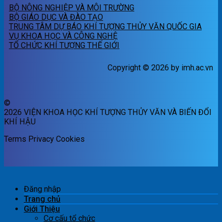
BỘ NÔNG NGHIỆP VÀ MÔI TRƯỜNG
BỘ GIÁO DỤC VÀ ĐÀO TẠO
TRUNG TÂM DỰ BÁO KHÍ TƯỢNG THỦY VĂN QUỐC GIA
VỤ KHOA HỌC VÀ CÔNG NGHỆ
TỔ CHỨC KHÍ TƯỢNG THẾ GIỚI
Copyright © 2026 by imh.ac.vn
©
2026 VIỆN KHOA HỌC KHÍ TƯỢNG THỦY VĂN VÀ BIẾN ĐỔI
KHÍ HẬU
Terms
Privacy
Cookies
Đăng nhập
Trang chủ
Giới Thiệu
Cơ cấu tổ chức