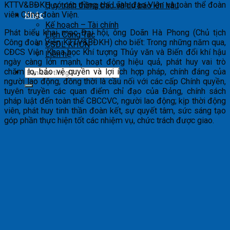
KTTV&BĐKH có các đồng chí Lãnh đạo Viện và toàn thể đoàn
Quy trình thông báo và dự báo khí hậu
viên Công đoàn Viện.
Khác
Kế hoạch – Tài chính
Phát biểu khai mạc Đại hội, ông Doãn Hà Phong (Chủ tịch
Lịch Công Tác
Công đoàn Viện KTTV&BĐKH) cho biết: Trong những năm qua,
CSDL KHCN
CĐCS Viện Khoa học Khí tượng Thủy văn và Biến đổi khí hậu
Liên hệ
ngày càng lớn mạnh, hoạt động hiệu quả, phát huy vai trò
chăm lo, bảo vệ quyền và lợi ích hợp pháp, chính đáng của
người lao động, đồng thời là cầu nối với các cấp Chính quyền,
tuyên truyền các quan điểm chỉ đạo của Đảng, chính sách
pháp luật đến toàn thể CBCCVC, người lao động; kịp thời động
viên, phát huy tinh thần đoàn kết, sự quyết tâm, sức sáng tạo
góp phần thực hiện tốt các nhiệm vụ, chức trách được giao.