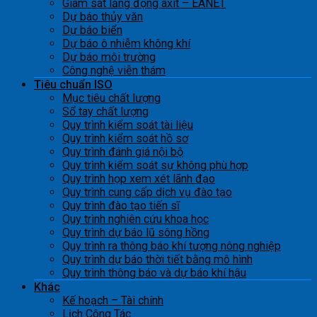
Giám sát lắng đọng axít – EANET
Dự báo thủy văn
Dự báo biển
Dự báo ô nhiễm không khí
Dự báo môi trường
Công nghệ viễn thám
Tiêu chuẩn ISO
Mục tiêu chất lượng
Sổ tay chất lượng
Quy trình kiểm soát tài liệu
Quy trình kiểm soát hồ sơ
Quy trình đánh giá nội bộ
Quy trình kiểm soát sự không phù hợp
Quy trình họp xem xét lãnh đạo
Quy trình cung cấp dịch vụ đào tạo
Quy trình đào tạo tiến sĩ
Quy trình nghiên cứu khoa học
Quy trình dự báo lũ sông hồng
Quy trình ra thông báo khí tượng nông nghiệp
Quy trình dự báo thời tiết bằng mô hình
Quy trình thông báo và dự báo khí hậu
Khác
Kế hoạch – Tài chính
Lịch Công Tác