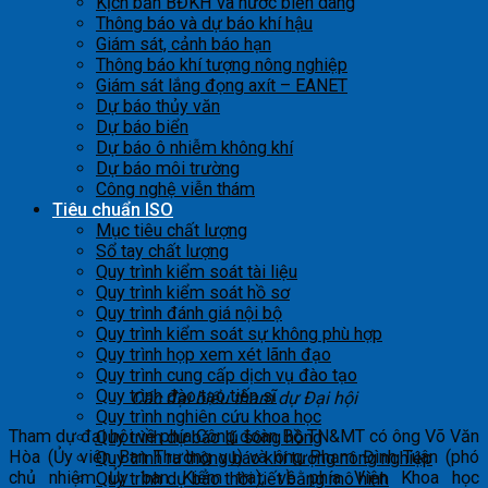
Kịch bản BĐKH và nước biển dâng
Thông báo và dự báo khí hậu
Giám sát, cảnh báo hạn
Thông báo khí tượng nông nghiệp
Giám sát lắng đọng axít – EANET
Dự báo thủy văn
Dự báo biển
Dự báo ô nhiễm không khí
Dự báo môi trường
Công nghệ viễn thám
Tiêu chuẩn ISO
Mục tiêu chất lượng
Sổ tay chất lượng
Quy trình kiểm soát tài liệu
Quy trình kiểm soát hồ sơ
Quy trình đánh giá nội bộ
Quy trình kiểm soát sự không phù hợp
Quy trình họp xem xét lãnh đạo
Quy trình cung cấp dịch vụ đào tạo
Quy trình đào tạo tiến sĩ
Các đại biểu tham dự Đại hội
Quy trình nghiên cứu khoa học
Tham dự đại hội về phía Công đoàn Bộ TN&MT có ông Võ Văn
Quy trình dự báo lũ sông hồng
Hòa (Ủy viên Ban Thường vụ) và ông Phạm Đình Tuân (phó
Quy trình ra thông báo khí tượng nông nghiệp
chủ nhiệm Ủy ban Kiểm tra); về phía Viện Khoa học
Quy trình dự báo thời tiết bằng mô hình