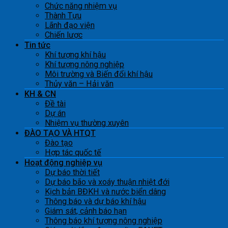
Chức năng nhiệm vụ
Thành Tựu
Lãnh đạo viện
Chiến lược
Tin tức
Khí tượng khí hậu
Khí tượng nông nghiệp
Môi trường và Biến đổi khí hậu
Thủy văn – Hải văn
KH & CN
Đề tài
Dự án
Nhiệm vụ thường xuyên
ĐÀO TẠO VÀ HTQT
Đào tạo
Hợp tác quốc tế
Hoạt động nghiệp vụ
Dự báo thời tiết
Dự báo bão và xoáy thuận nhiệt đới
Kịch bản BĐKH và nước biển dâng
Thông báo và dự báo khí hậu
Giám sát, cảnh báo hạn
Thông báo khí tượng nông nghiệp