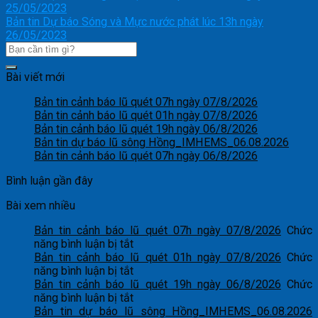
25/05/2023
Bản tin Dự báo Sóng và Mực nước phát lúc 13h ngày
26/05/2023
Bài viết mới
Bản tin cảnh báo lũ quét 07h ngày 07/8/2026
Bản tin cảnh báo lũ quét 01h ngày 07/8/2026
Bản tin cảnh báo lũ quét 19h ngày 06/8/2026
Bản tin dự báo lũ sông Hồng_IMHEMS_06.08.2026
Bản tin cảnh báo lũ quét 07h ngày 06/8/2026
Bình luận gần đây
Bài xem nhiều
Bản tin cảnh báo lũ quét 07h ngày 07/8/2026
Chức
ở
năng bình luận bị tắt
Bản
Bản tin cảnh báo lũ quét 01h ngày 07/8/2026
Chức
tin
ở
năng bình luận bị tắt
cảnh
Bản
Bản tin cảnh báo lũ quét 19h ngày 06/8/2026
Chức
báo
tin
ở
năng bình luận bị tắt
lũ
cảnh
Bản
Bản tin dự báo lũ sông Hồng_IMHEMS_06.08.2026