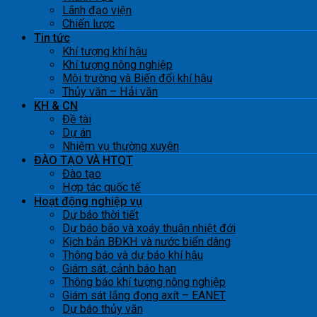
Lãnh đạo viện
Chiến lược
Tin tức
Khí tượng khí hậu
Khí tượng nông nghiệp
Môi trường và Biến đổi khí hậu
Thủy văn – Hải văn
KH & CN
Đề tài
Dự án
Nhiệm vụ thường xuyên
ĐÀO TẠO VÀ HTQT
Đào tạo
Hợp tác quốc tế
Hoạt động nghiệp vụ
Dự báo thời tiết
Dự báo bão và xoáy thuận nhiệt đới
Kịch bản BĐKH và nước biển dâng
Thông báo và dự báo khí hậu
Giám sát, cảnh báo hạn
Thông báo khí tượng nông nghiệp
Giám sát lắng đọng axít – EANET
Dự báo thủy văn