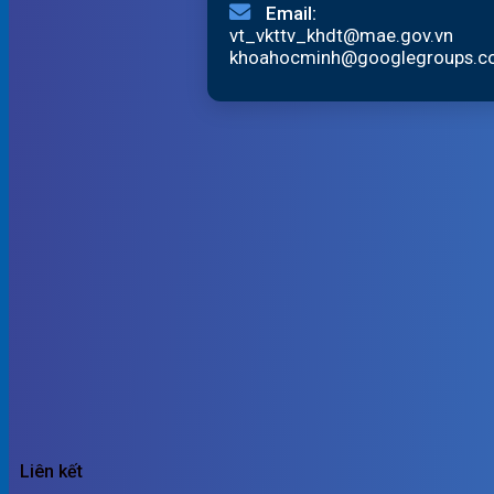
Email:
vt_vkttv_khdt@mae.gov.vn
khoahocminh@googlegroups.
Liên kết