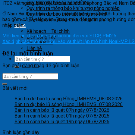
Quy trình dự báo lũ sông hồng
ITCZ vắt ngang qua (hội tụ của hai đới tín phong Bắc và Nam Bá
Quy trình ra thông báo khí tượng nông nghiệp
Ở Nam Bộ trong mùa hè, tín phong nam bán cầu đổi hướng thàn
Quy trình dự báo thời tiết bằng mô hình
bao gồm cả Tây Nguyên. Trong mùa đông, tín phong hướng đông 
Quy trình thông báo và dự báo khí hậu
nhập mặn.
Khác
Kế hoạch – Tài chính
Mối liên hệ chặt chẽ giữa cacbon đen với SLCP, PM2.5
Lịch Công Tác
Xác định các tham số đầu vào và thiết lập mô hình Noal-MP
CSDL KHCN
Liên hệ
Để lại một bình luận
Bạn phải
đăng nhập
để gửi bình luận.
Bài viết mới
Bản tin dự báo lũ sông Hồng_IMHEMS_08.08.2026
Bản tin dự báo lũ sông Hồng_IMHEMS_07.08.2026
Bản tin cảnh báo lũ quét 07h ngày 07/8/2026
Bản tin cảnh báo lũ quét 01h ngày 07/8/2026
Bản tin cảnh báo lũ quét 19h ngày 06/8/2026
Bình luận gần đây