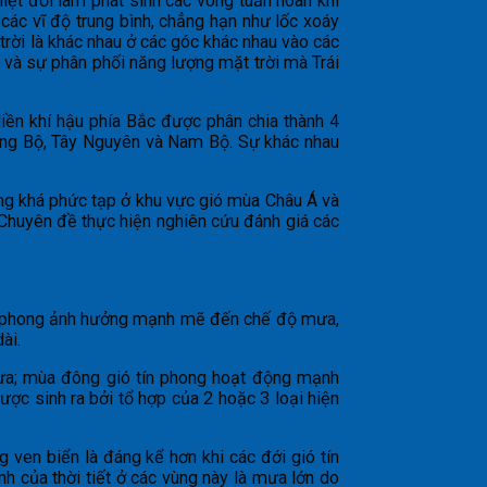
hiệt đới làm phát sinh các vòng tuần hoàn khí
 các vĩ độ trung bình, chẳng hạn như lốc xoáy
trời là khác nhau ở các góc khác nhau vào các
 và sự phân phối năng lượng mặt trời mà Trái
iền khí hậu phía Bắc được phân chia thành 4
ung Bộ, Tây Nguyên và Nam Bộ. Sự khác nhau
phong khá phức tạp ở khu vực gió mùa Châu Á và
 Chuyên đề thực hiện nghiên cứu đánh giá các
 Tín phong ảnh hưởng mạnh mẽ đến chế độ mưa,
ài.
mưa; mùa đông gió tín phong hoạt động mạnh
c sinh ra bởi tổ hợp của 2 hoặc 3 loại hiện
g ven biển là đáng kể hơn khi các đới gió tín
h của thời tiết ở các vùng này là mưa lớn do