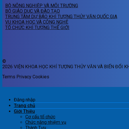
BỘ NÔNG NGHIỆP VÀ MÔI TRƯỜNG
BỘ GIÁO DỤC VÀ ĐÀO TẠO
TRUNG TÂM DỰ BÁO KHÍ TƯỢNG THỦY VĂN QUỐC GIA
VỤ KHOA HỌC VÀ CÔNG NGHỆ
TỔ CHỨC KHÍ TƯỢNG THẾ GIỚI
©
2026 VIỆN KHOA HỌC KHÍ TƯỢNG THỦY VĂN VÀ BIẾN ĐỔI K
Terms
Privacy
Cookies
Đăng nhập
Trang chủ
Giới Thiệu
Cơ cấu tổ chức
Chức năng nhiệm vụ
Thành Tựu