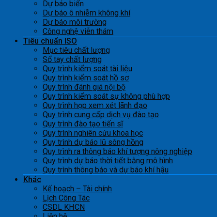
Dự báo biển
Dự báo ô nhiễm không khí
Dự báo môi trường
Công nghệ viễn thám
Tiêu chuẩn ISO
Mục tiêu chất lượng
Sổ tay chất lượng
Quy trình kiểm soát tài liệu
Quy trình kiểm soát hồ sơ
Quy trình đánh giá nội bộ
Quy trình kiểm soát sự không phù hợp
Quy trình họp xem xét lãnh đạo
Quy trình cung cấp dịch vụ đào tạo
Quy trình đào tạo tiến sĩ
Quy trình nghiên cứu khoa học
Quy trình dự báo lũ sông hồng
Quy trình ra thông báo khí tượng nông nghiệp
Quy trình dự báo thời tiết bằng mô hình
Quy trình thông báo và dự báo khí hậu
Khác
Kế hoạch – Tài chính
Lịch Công Tác
CSDL KHCN
Liên hệ