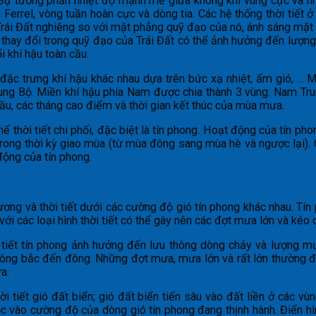
ới. Sự tương phản nhiệt độ mạnh mẽ giữa không khí vùng cực và n
errel, vòng tuần hoàn cực và dòng tia. Các hệ thống thời tiết ở
 Trái Đất nghiêng so với mặt phẳng quỹ đạo của nó, ánh sáng mặt 
thay đổi trong quỹ đạo của Trái Đất có thể ảnh hưởng đến lượng
 khí hậu toàn cầu.
ặc trưng khí hậu khác nhau dựa trên bức xạ nhiệt, ẩm gió, … M
ung Bộ. Miền khí hậu phía Nam được chia thành 3 vùng: Nam Tr
đầu, các tháng cao điểm và thời gian kết thúc của mùa mưa.
thế thời tiết chi phối, đặc biệt là tín phong. Hoạt động của tín 
trong thời kỳ giao mùa (từ mùa đông sang mùa hè và ngược lại).
 động của tín phong.
phương và thời tiết dưới các cường độ gió tín phong khác nhau.
ới các loại hình thời tiết có thể gây nên các đợt mưa lớn và kéo d
 tiết tín phong ảnh hưởng đến lưu thông dòng chảy và lượng 
ng bắc đến đông. Những đợt mưa, mưa lớn và rất lớn thường đượ
a.
tiết gió đất biển; gió đất biển tiến sâu vào đất liền ở các vùn
c vào cường độ của dòng gió tín phong đang thịnh hành. Điển hìn