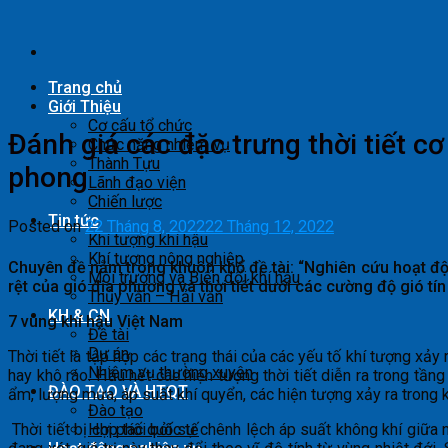
Skip
to
content
Trang chủ
Giới Thiệu
Cơ cấu tổ chức
Đánh giá các đặc trưng thời tiết cơ
Chức năng nhiệm vụ
Thành Tựu
phong
Lãnh đạo viện
Chiến lược
Tin tức
Posted on
22 Tháng 8, 2022
22 Tháng 12, 2022
Khí tượng khí hậu
Khí tượng nông nghiệp
Chuyên đề nằm trong khuôn khổ đề tài: “Nghiên cứu hoạt động
Môi trường và Biến đổi khí hậu
rệt của gió địa phương và thời tiết dưới các cường độ gió t
Thủy văn – Hải văn
KH & CN
7 vùng khí hậu Việt Nam
Đề tài
Dự án
Thời tiết là tập hợp các trạng thái của các yếu tố khí tượng xả
Nhiệm vụ thường xuyên
hay khô ráo. Hầu hết các hiện tượng thời tiết diễn ra trong tầng
ĐÀO TẠO VÀ HTQT
ẩm, lượng mưa, áp suất khí quyển, các hiện tượng xảy ra trong k
Đào tạo
Thời tiết bị chi phối bởi sự chênh lệch áp suất không khí giữa 
Hợp tác quốc tế