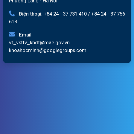
Phường Láng - Hà Nội
Điện thoại:
+84 24 - 37 731 410
/
+84 24 - 37 756
613
Email:
vt_vkttv_khdt@mae.gov.vn
khoahocminh@googlegroups.com