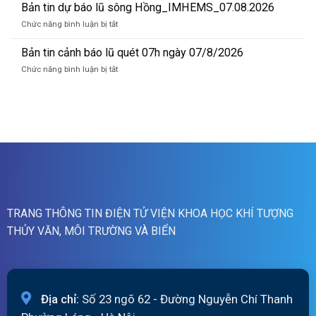
tin
Bản tin dự báo lũ sông Hồng_IMHEMS_07.08.2026
quét
dự
01h
ở
Chức năng bình luận bị tắt
báo
ngày
Bản
lũ
09/08/2026
tin
Bản tin cảnh báo lũ quét 07h ngày 07/8/2026
sông
dự
Hồng_IMHEMS_08.08.2026
ở
Chức năng bình luận bị tắt
báo
Bản
lũ
tin
sông
cảnh
Hồng_IMHEMS_07.08.2026
báo
lũ
quét
07h
ngày
07/8/2026
TRANG THÔNG TIN ĐIỆN TỬ VIỆN KHOA HỌC KHÍ TƯỢNG
THỦY VĂN, MÔI TRƯỜNG VÀ BIỂN
Địa chỉ:
Số 23 ngõ 62 - Đường Nguyễn Chí Thanh