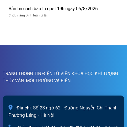
Bản
lũ
tin
Bản tin cảnh báo lũ quét 19h ngày 06/8/2026
quét
cảnh
07h
ở
Chức năng bình luận bị tắt
báo
ngày
Bản
lũ
07/8/2026
tin
quét
cảnh
01h
báo
ngày
lũ
07/8/2026
quét
19h
ngày
06/8/2026
TRANG THÔNG TIN ĐIỆN TỬ VIỆN KHOA HỌC KHÍ TƯỢNG
THỦY VĂN, MÔI TRƯỜNG VÀ BIỂN
Địa chỉ:
Số 23 ngõ 62 - Đường Nguyễn Chí Thanh
Phường Láng - Hà Nội