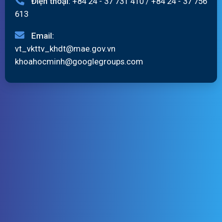
Điện thoại:
+84 24 - 37 731 410
/
+84 24 - 37 756
613
Email:
vt_vkttv_khdt@mae.gov.vn
khoahocminh@googlegroups.com