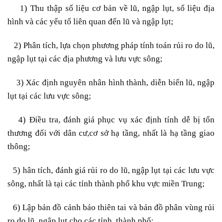
– 1)
Thu thập số liệu cơ bản về lũ, ngập lụt, số liệu địa
hình và các yếu tố liên quan đến lũ và ngập lụt;
– 2)
Phân tích, lựa chọn phương pháp tính toán rủi ro do lũ,
ngập lụt tại các địa phương và lưu vực sông;
– 3)
Xác định nguyên nhân hình thành, diễn biến lũ, ngập
lụt tại các lưu vực sông;
– 4)
Điều tra, đánh giá phục vụ xác định tính dễ bị tổn
thương đối với dân cư,cơ sở hạ tầng, nhất là hạ tầng giao
thông;
– 5)
hân tích, đánh giá rủi ro do lũ, ngập lụt tại các lưu vực
sông, nhất là tại các tỉnh thành phố khu vực miền Trung;
– 6)
Lập bản đồ cảnh báo thiên tai và bản đồ phân vùng rủi
ro do lũ, ngập lụt cho các tỉnh, thành phố;