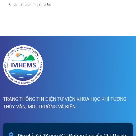
cảnh
07h
ở
Chức năng bình luận bị tắt
báo
ngày
Bản
lũ
07/8/2026
tin
quét
cảnh
01h
báo
ngày
lũ
07/8/2026
quét
19h
ngày
06/8/2026
TRANG THÔNG TIN ĐIỆN TỬ VIỆN KHOA HỌC KHÍ TƯỢNG
THỦY VĂN, MÔI TRƯỜNG VÀ BIỂN
Địa chỉ:
Số 23 ngõ 62 - Đường Nguyễn Chí Thanh