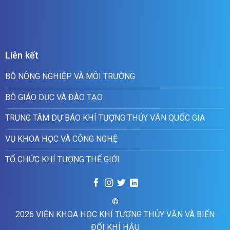
Liên kết
BỘ NÔNG NGHIỆP VÀ MÔI TRƯỜNG
BỘ GIÁO DỤC VÀ ĐÀO TẠO
TRUNG TÂM DỰ BÁO KHÍ TƯỢNG THỦY VĂN QUỐC GIA
VỤ KHOA HỌC VÀ CÔNG NGHỆ
TỔ CHỨC KHÍ TƯỢNG THẾ GIỚI
©
2026 VIỆN KHOA HỌC KHÍ TƯỢNG THỦY VĂN VÀ BIẾN
ĐỔI KHÍ HẬU