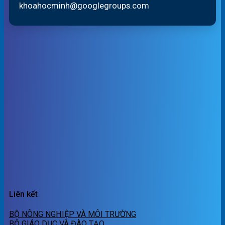
khoahocminh@googlegroups.com
Liên kết
BỘ NÔNG NGHIỆP VÀ MÔI TRƯỜNG
BỘ GIÁO DỤC VÀ ĐÀO TẠO