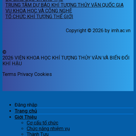
TRUNG TÂM DỰ BÁO KHÍ TƯỢNG THỦY VĂN QUỐC GIA
VỤ KHOA HỌC VÀ CÔNG NGHỆ
TỔ CHỨC KHÍ TƯỢNG THẾ GIỚI
Copyright © 2026 by imh.ac.vn
©
2026 VIỆN KHOA HỌC KHÍ TƯỢNG THỦY VĂN VÀ BIẾN ĐỔI
KHÍ HẬU
Terms
Privacy
Cookies
Đăng nhập
Trang chủ
Giới Thiệu
Cơ cấu tổ chức
Chức năng nhiệm vụ
Thành Tựu