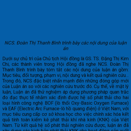
NCS. Đoàn Thị Thanh Bình trình bày các nội dung của luận
án
Dưới sự chủ trì của Chủ tịch Hội đồng là GS. TS. Đặng Thị Kim
Chi, các thành viên trong Hội đồng đã nghe NCS. Đoàn Thị
Thanh Bình trình bày tóm tắt các nội dung của luận án gồm:
Mục tiêu, đối tượng, phạm vi, nội dung và kết quả nghiên cứu…
Trong đó, NCS đặc biệt nhấn mạnh đến những đóng góp mới
của Luận án so với các nghiên cứu trước đó. Cụ thể, về mặt lý
luận, Luận án đã thử nghiệm áp dụng phương pháp quan trắc
đo đạc thực tế nhằm xác định được hệ số phát thải cho hai
loại hình công nghệ BOF (lò thổi Oxy-Basic Oxygen Furnace)
và EAF (Electric Arc Furnace-lò hồ quang điện) ở Việt Nam, với
mục tiêu cung cấp cơ sở khoa học cho việc chính xác hóa kết
quả tính toán kiểm kê phát thải khí nhà kính (KNK) của Việt
Nam. Từ kết quả hệ số phát thải nghiên cứu được, luận án đã
xây dựng các kịch bản phát thải KNK cho hoạt động sản xuất