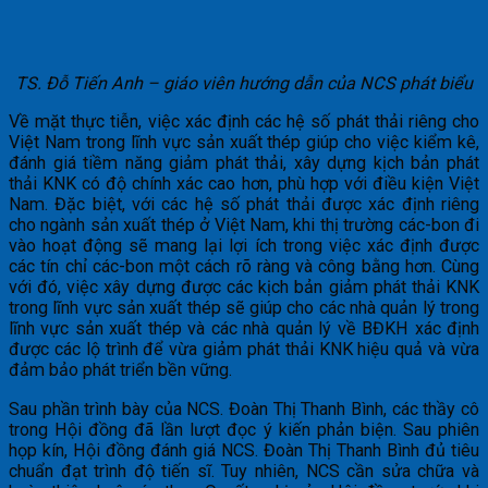
TS. Đỗ Tiến Anh – giáo viên hướng dẫn của NCS phát biểu
Về mặt thực tiễn, việc xác định các hệ số phát thải riêng cho
Việt Nam trong lĩnh vực sản xuất thép giúp cho việc kiểm kê,
đánh giá tiềm năng giảm phát thải, xây dựng kịch bản phát
thải KNK có độ chính xác cao hơn, phù hợp với điều kiện Việt
Nam. Đặc biệt, với các hệ số phát thải được xác định riêng
cho ngành sản xuất thép ở Việt Nam, khi thị trường các-bon đi
vào hoạt động sẽ mang lại lợi ích trong việc xác định được
các tín chỉ các-bon một cách rõ ràng và công bằng hơn. Cùng
với đó, việc xây dựng được các kịch bản giảm phát thải KNK
trong lĩnh vực sản xuất thép sẽ giúp cho các nhà quản lý trong
lĩnh vực sản xuất thép và các nhà quản lý về BĐKH xác định
được các lộ trình để vừa giảm phát thải KNK hiệu quả và vừa
đảm bảo phát triển bền vững.
Sau phần trình bày của NCS. Đoàn Thị Thanh Bình, các thầy cô
trong Hội đồng đã lần lượt đọc ý kiến phản biện. Sau phiên
họp kín, Hội đồng đánh giá NCS. Đoàn Thị Thanh Bình đủ tiêu
chuẩn đạt trình độ tiến sĩ. Tuy nhiên, NCS cần sửa chữa và