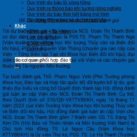
Quy trình dự báo lũ sông hồng
Quy trình ra thông báo khí tượng nông nghiệp
Quy trình dự báo thời tiết bằng mô hình
Quy trình thông báo và dự báo khí hậu
GS.TS. Đặng Thị Kim Chi chủ trì buổi đánh giá
Khác
Tới dự buổi đánh giá cấp Viện của NCS. Đoàn Thị Thanh Bình
Kế hoạch – Tài chính
có đại diện cơ sở đào tạo là PGS.TS. Phạm Thị Thanh Ngà
Lịch Công Tác
(Viện trưởng Viện Khoa học Khí tượng Thủy văn và Biến đổi
CSDL KHCN
khí hậu), PGS.TS. Nguyễn Văn Thắng (chuyên gia cao cấp của
Liên hệ
Viện – Tổng Biên tập Tạp chí Khoa học Biến đổi khí hậu), đại
diện các cơ quan phối hợp đào tạo với Viện và các chuyên gia
thuộc Bộ Tài nguyên Môi trường.
Tại buổi đánh giá, ThS. Phạm Ngọc Vinh (Phó Trưởng phòng
Khoa học, Đào tạo và Hợp tác quốc tế) đã tuyên bố lý do, giới
thiệu đại biểu và công bố Quyết định thành lập Hội đồng đánh
giá luận án cấp Viện cho NCS. Đoàn Thị Thanh Bình. Cụ thể,
theo Quyết định số 310/QĐ-VKTTVBĐKH, ngày 16 tháng 11
năm 2023 của Viện Trưởng Viện Khoa học Khí tượng Thủy văn
và Biến đổi khí hậu, Hội đồng đánh giá luận án cấp Viện cho
NCS. Đoàn Thị Thanh Bình gồm 7 thành viên: GS. TS. Đặng Thị
Kim Chi (Hội Bảo vệ Thiên nhiên và Môi trường Việt Nam) là
Chủ tịch Hội đồng; TS. Lê Ngọc Cầu (Viện Khoa học
KTTVBĐKH) là Ủy viên Thư ký; PGS. TS. Lê Hà Thanh (Trường