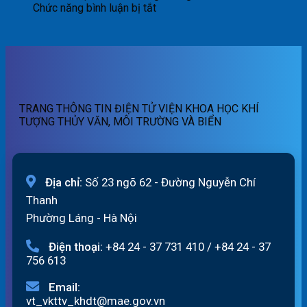
ngày
quét
báo
tin
ở
Chức năng bình luận bị tắt
06/8/2026
01h
lũ
cảnh
Bản
ngày
quét
báo
tin
06/08/2026
19h
lũ
dự
ngày
quét
báo
05/08/2026
13h
lũ
ngày
sông
05/08/2026
Hồng_IMHEMS_05.08.2026
TRANG THÔNG TIN ĐIỆN TỬ VIỆN KHOA HỌC KHÍ
TƯỢNG THỦY VĂN, MÔI TRƯỜNG VÀ BIỂN
Địa chỉ:
Số 23 ngõ 62 - Đường Nguyễn Chí
Thanh
Phường Láng - Hà Nội
Điện thoại:
+84 24 - 37 731 410
/
+84 24 - 37
756 613
Email:
vt_vkttv_khdt@mae.gov.vn