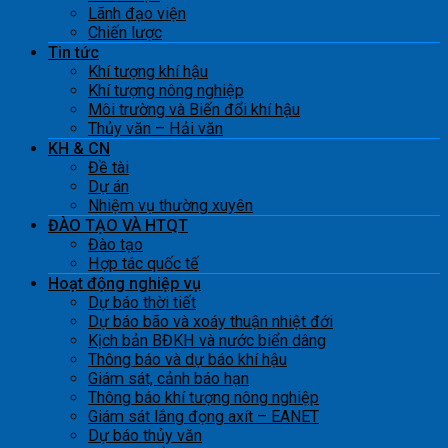
Lãnh đạo viện
Chiến lược
Tin tức
Khí tượng khí hậu
Khí tượng nông nghiệp
Môi trường và Biến đổi khí hậu
Thủy văn – Hải văn
KH & CN
Đề tài
Dự án
Nhiệm vụ thường xuyên
ĐÀO TẠO VÀ HTQT
Đào tạo
Hợp tác quốc tế
Hoạt động nghiệp vụ
Dự báo thời tiết
Dự báo bão và xoáy thuận nhiệt đới
Kịch bản BĐKH và nước biển dâng
Thông báo và dự báo khí hậu
Giám sát, cảnh báo hạn
Thông báo khí tượng nông nghiệp
Giám sát lắng đọng axít – EANET
Dự báo thủy văn