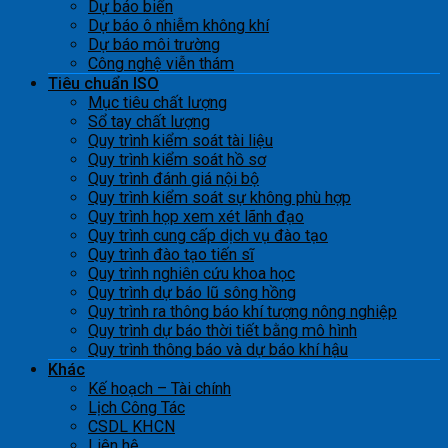
Dự báo biển
Dự báo ô nhiễm không khí
Dự báo môi trường
Công nghệ viễn thám
Tiêu chuẩn ISO
Mục tiêu chất lượng
Sổ tay chất lượng
Quy trình kiểm soát tài liệu
Quy trình kiểm soát hồ sơ
Quy trình đánh giá nội bộ
Quy trình kiểm soát sự không phù hợp
Quy trình họp xem xét lãnh đạo
Quy trình cung cấp dịch vụ đào tạo
Quy trình đào tạo tiến sĩ
Quy trình nghiên cứu khoa học
Quy trình dự báo lũ sông hồng
Quy trình ra thông báo khí tượng nông nghiệp
Quy trình dự báo thời tiết bằng mô hình
Quy trình thông báo và dự báo khí hậu
Khác
Kế hoạch – Tài chính
Lịch Công Tác
CSDL KHCN
Liên hệ