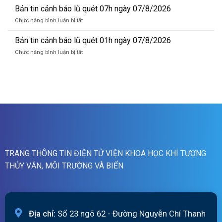
lũ
09/08/2026
tin
Bản tin cảnh báo lũ quét 07h ngày 07/8/2026
sông
dự
Hồng_IMHEMS_08.08.2026
ở
Chức năng bình luận bị tắt
báo
Bản
lũ
tin
Bản tin cảnh báo lũ quét 01h ngày 07/8/2026
sông
cảnh
Hồng_IMHEMS_07.08.2026
ở
Chức năng bình luận bị tắt
báo
Bản
lũ
tin
quét
cảnh
07h
báo
ngày
lũ
07/8/2026
quét
01h
ngày
07/8/2026
TRANG THÔNG TIN ĐIỆN TỬ VIỆN KHOA HỌC KHÍ TƯỢNG
THỦY VĂN, MÔI TRƯỜNG VÀ BIỂN
Địa chỉ:
Số 23 ngõ 62 - Đường Nguyễn Chí Thanh