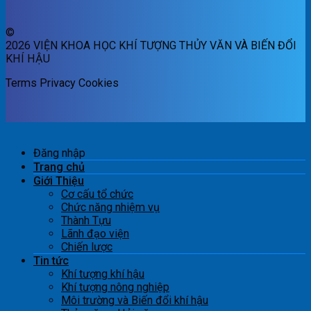
©
2026 VIỆN KHOA HỌC KHÍ TƯỢNG THỦY VĂN VÀ BIẾN ĐỔI
KHÍ HẬU
Terms
Privacy
Cookies
Đăng nhập
Trang chủ
Giới Thiệu
Cơ cấu tổ chức
Chức năng nhiệm vụ
Thành Tựu
Lãnh đạo viện
Chiến lược
Tin tức
Khí tượng khí hậu
Khí tượng nông nghiệp
Môi trường và Biến đổi khí hậu