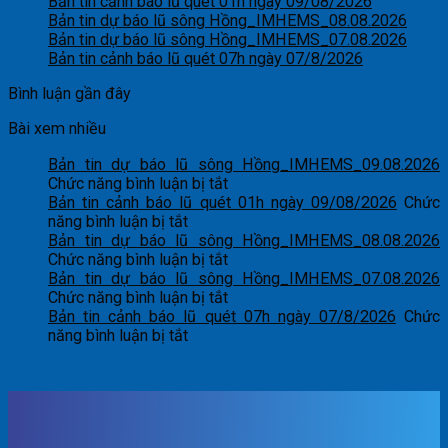
Bản tin cảnh báo lũ quét 01h ngày 09/08/2026
Bản tin dự báo lũ sông Hồng_IMHEMS_08.08.2026
Bản tin dự báo lũ sông Hồng_IMHEMS_07.08.2026
Bản tin cảnh báo lũ quét 07h ngày 07/8/2026
Bình luận gần đây
Bài xem nhiều
Bản tin dự báo lũ sông Hồng_IMHEMS_09.08.2026
ở
Chức năng bình luận bị tắt
Bản
Bản tin cảnh báo lũ quét 01h ngày 09/08/2026
Chức
ở
tin
năng bình luận bị tắt
Bản
dự
Bản tin dự báo lũ sông Hồng_IMHEMS_08.08.2026
tin
báo
ở
Chức năng bình luận bị tắt
cảnh
lũ
Bản
Bản tin dự báo lũ sông Hồng_IMHEMS_07.08.2026
báo
sông
tin
ở
Chức năng bình luận bị tắt
lũ
Hồng_IMHEMS_09.08.2026
dự
Bản
Bản tin cảnh báo lũ quét 07h ngày 07/8/2026
Chức
quét
ở
báo
tin
năng bình luận bị tắt
01h
Bản
lũ
dự
ngày
tin
sông
báo
09/08/2026
cảnh
Hồng_IMHEMS_08.08.2026
lũ
báo
sông
lũ
Hồng_IMHEMS_07.08.2026