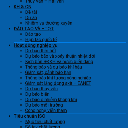
Thủy văn – Hải văn
KH & CN
Đề tài
Dự án
Nhiệm vụ thường xuyên
ĐÀO TẠO VÀ HTQT
Đào tạo
Hợp tác quốc tế
Hoạt động nghiệp vụ
Dự báo thời tiết
Dự báo bão và xoáy thuận nhiệt đới
Kịch bản BĐKH và nước biển dâng
Thông báo và dự báo khí hậu
Giám sát, cảnh báo hạn
Thông báo khí tượng nông nghiệp
Giám sát lắng đọng axít – EANET
Dự báo thủy văn
Dự báo biển
Dự báo ô nhiễm không khí
Dự báo môi trường
Công nghệ viễn thám
Tiêu chuẩn ISO
Mục tiêu chất lượng
Sổ tay chất lượng