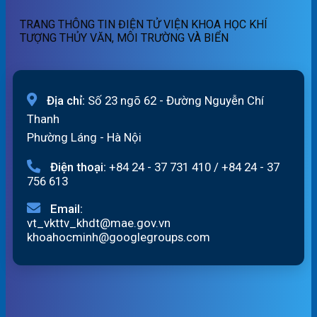
quét
07h
TRANG THÔNG TIN ĐIỆN TỬ VIỆN KHOA HỌC KHÍ
ngày
TƯỢNG THỦY VĂN, MÔI TRƯỜNG VÀ BIỂN
07/8/2026
Địa chỉ:
Số 23 ngõ 62 - Đường Nguyễn Chí
Thanh
Phường Láng - Hà Nội
Điện thoại:
+84 24 - 37 731 410
/
+84 24 - 37
756 613
Email:
vt_vkttv_khdt@mae.gov.vn
khoahocminh@googlegroups.com