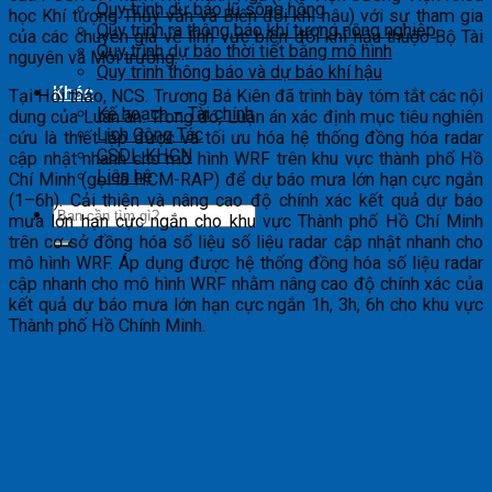
Quy trình dự báo lũ sông hồng
học Khí tượng Thủy văn và Biến đổi khí hậu) với sự tham gia
Quy trình ra thông báo khí tượng nông nghiệp
của các chuyên gia về lĩnh vực biến đổi khí hậu thuộc Bộ Tài
Quy trình dự báo thời tiết bằng mô hình
nguyên và Môi trường.
Quy trình thông báo và dự báo khí hậu
Khác
Tại Hổi thảo, NCS. Trương Bá Kiên đã trình bày tóm tắt các nội
Kế hoạch – Tài chính
dung của Luân án. Trong đó, Luận án xác định mục tiêu nghiên
Lịch Công Tác
cứu là thiết lập được và tối ưu hóa hệ thống đồng hóa radar
CSDL KHCN
cập nhật nhanh cho mô hình WRF trên khu vực thành phố Hồ
Liên hệ
Chí Minh (gọi là HCM-RAP) để dự báo mưa lớn hạn cực ngắn
(1–6h). Cải thiện và nâng cao độ chính xác kết quả dự báo
mưa lớn hạn cực ngắn cho khu vực Thành phố Hồ Chí Minh
trên cơ sở đồng hóa số liệu số liệu radar cập nhật nhanh cho
mô hình WRF. Áp dụng được hệ thống đồng hóa số liệu radar
cập nhanh cho mô hình WRF nhằm nâng cao độ chính xác của
kết quả dự báo mưa lớn hạn cực ngắn 1h, 3h, 6h cho khu vực
Thành phố Hồ Chính Minh.