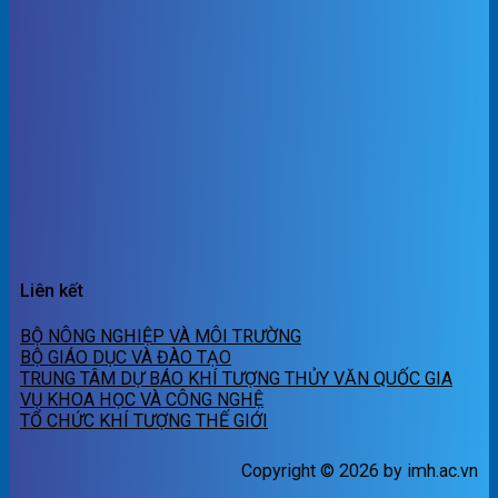
Liên kết
BỘ NÔNG NGHIỆP VÀ MÔI TRƯỜNG
BỘ GIÁO DỤC VÀ ĐÀO TẠO
TRUNG TÂM DỰ BÁO KHÍ TƯỢNG THỦY VĂN QUỐC GIA
VỤ KHOA HỌC VÀ CÔNG NGHỆ
TỔ CHỨC KHÍ TƯỢNG THẾ GIỚI
Copyright © 2026 by imh.ac.vn