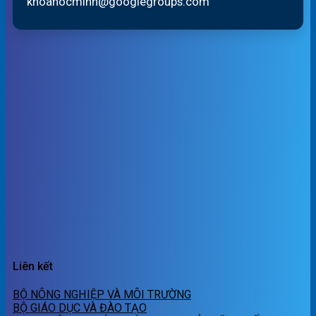
khoahocminh@googlegroups.com
Liên kết
BỘ NÔNG NGHIỆP VÀ MÔI TRƯỜNG
BỘ GIÁO DỤC VÀ ĐÀO TẠO