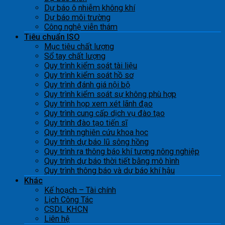
Dự báo ô nhiễm không khí
Dự báo môi trường
Công nghệ viễn thám
Tiêu chuẩn ISO
Mục tiêu chất lượng
Sổ tay chất lượng
Quy trình kiểm soát tài liệu
Quy trình kiểm soát hồ sơ
Quy trình đánh giá nội bộ
Quy trình kiểm soát sự không phù hợp
Quy trình họp xem xét lãnh đạo
Quy trình cung cấp dịch vụ đào tạo
Quy trình đào tạo tiến sĩ
Quy trình nghiên cứu khoa học
Quy trình dự báo lũ sông hồng
Quy trình ra thông báo khí tượng nông nghiệp
Quy trình dự báo thời tiết bằng mô hình
Quy trình thông báo và dự báo khí hậu
Khác
Kế hoạch – Tài chính
Lịch Công Tác
CSDL KHCN
Liên hệ