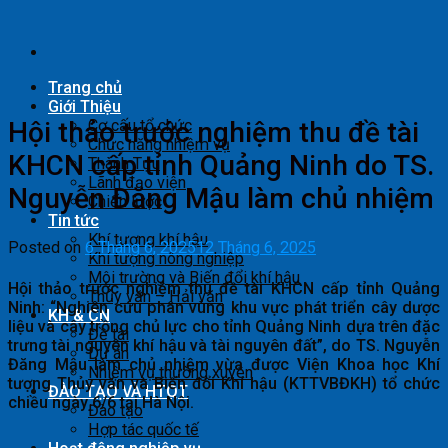
Skip
to
content
Trang chủ
Giới Thiệu
Hội thảo trước nghiệm thu đề tài
Cơ cấu tổ chức
Chức năng nhiệm vụ
KHCN cấp tỉnh Quảng Ninh do TS.
Thành Tựu
Lãnh đạo viện
Nguyễn Đăng Mậu làm chủ nhiệm
Chiến lược
Tin tức
Khí tượng khí hậu
Posted on
6 Tháng 6, 2025
12 Tháng 6, 2025
Khí tượng nông nghiệp
Môi trường và Biến đổi khí hậu
Hội thảo trước nghiệm thu đề tài KHCN cấp tỉnh Quảng
Thủy văn – Hải văn
Ninh: “Nghiên cứu phân vùng khu vực phát triển cây dược
KH & CN
liệu và cây trồng chủ lực cho tỉnh Quảng Ninh dựa trên đặc
Đề tài
trưng tài nguyên khí hậu và tài nguyên đất”, do TS. Nguyễn
Dự án
Đăng Mậu làm chủ nhiệm vừa được Viện Khoa học Khí
Nhiệm vụ thường xuyên
tượng Thủy văn và Biến đổi Khí hậu (KTTVBĐKH) tổ chức
ĐÀO TẠO VÀ HTQT
chiều ngày 6/6 tại Hà Nội.
Đào tạo
Hợp tác quốc tế