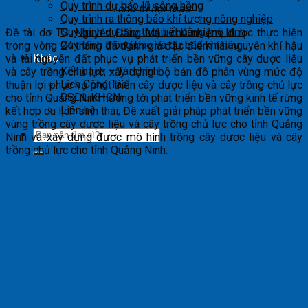
Quy trình dự báo lũ sông hồng
chủ trì hội thảo
Quy trình ra thông báo khí tượng nông nghiệp
Quy trình dự báo thời tiết bằng mô hình
Đề tài do TS. Nguyễn Đăng Mậu chủ nhiệm, được thực hiện
Quy trình thông báo và dự báo khí hậu
trong vòng 24 tháng đã đánh giá đặc điểm tài nguyên khí hậu
Khác
và tài nguyên đất phục vụ phát triển bền vững cây dược liệu
Kế hoạch – Tài chính
và cây trồng chủ lực; xây dựng bộ bản đồ phân vùng mức độ
Lịch Công Tác
thuận lợi phục vụ phát triển cây dược liệu và cây trồng chủ lực
CSDL KHCN
cho tỉnh Quảng Ninh hướng tới phát triển bền vững kinh tế rừng
Liên hệ
kết hợp du lịch sinh thái; Đề xuất giải pháp phát triển bền vững
vùng trồng cây dược liệu và cây trồng chủ lực cho tỉnh Quảng
Ninh và xây dựng được mô hình trồng cây dược liệu và cây
trồng chủ lực cho tỉnh Quảng Ninh.