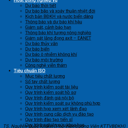
Hoạt động nghiệp vụ
Dự báo thời tiết
Dự báo bão và xoáy thuận nhiệt đới
Kịch bản BĐKH và nước biển dâng
Thông báo và dự báo khí hậu
Giám sát, cảnh báo hạn
Thông báo khí tượng nông nghiệp
Giám sát lắng đọng axít – EANET
Dự báo thủy văn
Dự báo biển
Dự báo ô nhiễm không khí
Dự báo môi trường
Công nghệ viễn thám
Tiêu chuẩn ISO
Mục tiêu chất lượng
Sổ tay chất lượng
Quy trình kiểm soát tài liệu
Quy trình kiểm soát hồ sơ
Quy trình đánh giá nội bộ
Quy trình kiểm soát sự không phù hợp
Quy trình họp xem xét lãnh đạo
Quy trình cung cấp dịch vụ đào tạo
Quy trình đào tạo tiến sĩ
Quy trình nghiên cứu khoa học
TS. Nguyễn Quốc Khánh (Phó Viện trưởng Viện KTTVBĐKH)