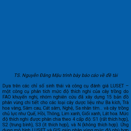
TS. Nguyễn Đăng Mậu trình bày báo cáo về đề tài
Dựa trên các chỉ số sinh thái và công cụ đánh giá LUSET –
một công cụ phân tích mức độ thích nghi của cây trồng do
FAO khuyến nghị, nhóm nghiên cứu đã xây dựng 15 bản đồ
phân vùng chi tiết cho các loại cây dược liệu như Ba kích, Trà
hoa vàng, Sâm cau, Cát sâm, Nghệ, Sa nhân tím… và cây trồng
chủ lực như Quế, Hồi, Thông, Lim xanh, Giổi xanh, Lát hoa. Mức
độ thích nghi được phân chia theo 4 cấp độ: S1 (rất thích hợp),
S2 (trung bình), S3 (ít thích hợp), và N (không thích hợp). Ứng
dụng mô hình LUSET và GIS giúp phân vùng mức độ phù hợp