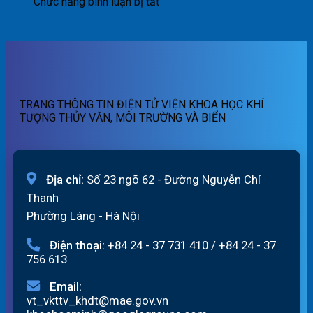
ngày
quét
báo
tin
ở
Chức năng bình luận bị tắt
06/8/2026
01h
lũ
cảnh
Bản
ngày
quét
báo
tin
06/08/2026
19h
lũ
dự
ngày
quét
báo
05/08/2026
13h
lũ
ngày
sông
05/08/2026
Hồng_IMHEMS_05.08.2026
TRANG THÔNG TIN ĐIỆN TỬ VIỆN KHOA HỌC KHÍ
TƯỢNG THỦY VĂN, MÔI TRƯỜNG VÀ BIỂN
Địa chỉ:
Số 23 ngõ 62 - Đường Nguyễn Chí
Thanh
Phường Láng - Hà Nội
Điện thoại:
+84 24 - 37 731 410
/
+84 24 - 37
756 613
Email:
vt_vkttv_khdt@mae.gov.vn