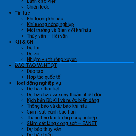
Lãnh đạo viện
Chiến lược
Tin tức
Khí tượng khí hậu
Khí tượng nông nghiệp
Môi trường và Biến đổi khí hậu
Thủy văn – Hải văn
KH & CN
Đề tài
Dự án
Nhiệm vụ thường xuyên
ĐÀO TẠO VÀ HTQT
Đào tạo
Hợp tác quốc tế
Hoạt động nghiệp vụ
Dự báo thời tiết
Dự báo bão và xoáy thuận nhiệt đới
Kịch bản BĐKH và nước biển dâng
Thông báo và dự báo khí hậu
Giám sát, cảnh báo hạn
Thông báo khí tượng nông nghiệp
Giám sát lắng đọng axít – EANET
Dự báo thủy văn
Dự báo biển