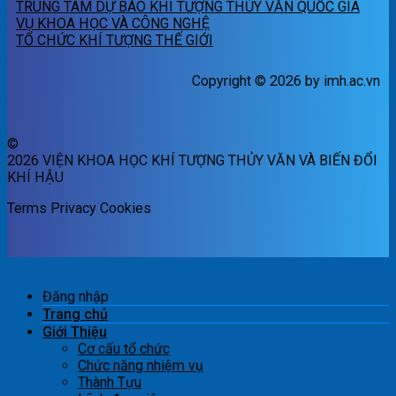
TRUNG TÂM DỰ BÁO KHÍ TƯỢNG THỦY VĂN QUỐC GIA
VỤ KHOA HỌC VÀ CÔNG NGHỆ
TỔ CHỨC KHÍ TƯỢNG THẾ GIỚI
Copyright © 2026 by imh.ac.vn
©
2026 VIỆN KHOA HỌC KHÍ TƯỢNG THỦY VĂN VÀ BIẾN ĐỔI
KHÍ HẬU
Terms
Privacy
Cookies
Đăng nhập
Trang chủ
Giới Thiệu
Cơ cấu tổ chức
Chức năng nhiệm vụ
Thành Tựu