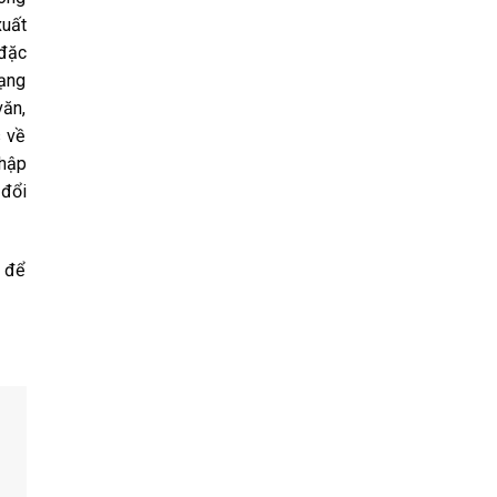
xuất
 đặc
rạng
văn,
s về
nhập
 đổi
ý để