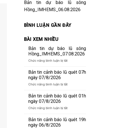
Bản tin dự báo lũ sông
Hồng_IMHEMS_06.08.2026
BÌNH LUẬN GẦN ĐÂY
BÀI XEM NHIỀU
Bản tin dự báo lũ sông
Hồng_IMHEMS_07.08.2026
ở
Chức năng bình luận bị tắt
Bản
tin
Bản tin cảnh báo lũ quét 07h
dự
ngày 07/8/2026
báo
ở
Chức năng bình luận bị tắt
lũ
Bản
sông
tin
Bản tin cảnh báo lũ quét 01h
Hồng_IMHEMS_07.08.2026
cảnh
ngày 07/8/2026
báo
ở
Chức năng bình luận bị tắt
lũ
Bản
quét
tin
Bản tin cảnh báo lũ quét 19h
07h
cảnh
ngày 06/8/2026
ngày