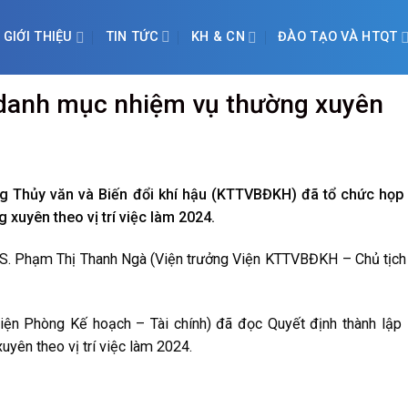
TIN TỨC
GIỚI THIỆU
KH & CN
ĐÀO TẠO VÀ HTQT
 danh mục nhiệm vụ thường xuyên
4
g Thủy văn và Biến đổi khí hậu (KTTVBĐKH) đã tổ chức họp 
xuyên theo vị trí việc làm 2024.
 TS. Phạm Thị Thanh Ngà (Viện trưởng Viện KTTVBĐKH – Chủ tịch
diện Phòng Kế hoạch – Tài chính) đã đọc Quyết định thành lập
yên theo vị trí việc làm 2024.