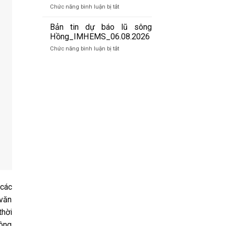
báo
07/8/2026
ở
Chức năng bình luận bị tắt
lũ
Bản
quét
tin
Bản tin dự báo lũ sông
01h
cảnh
Hồng_IMHEMS_06.08.2026
ngày
báo
07/8/2026
ở
Chức năng bình luận bị tắt
lũ
Bản
quét
tin
19h
dự
ngày
báo
06/8/2026
lũ
sông
Hồng_IMHEMS_06.08.2026
 các
 văn
thời
nông