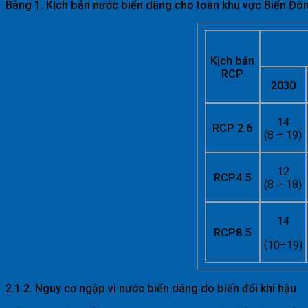
Bảng 1. Kịch bản nước biển dâng cho toàn khu vực Biển Đô
Kịch bản
RCP
2030
14
RCP 2.6
(8 ÷ 19)
12
RCP4.5
(8 ÷ 18)
14
RCP8.5
(10÷19)
2.1.2. Nguy cơ ngập vì nước biển dâng do biến đổi khí hậu