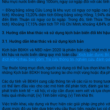
Nếu mực nước biển dâng 100cm, nguy cơ ngập đối với các tỉnh
– Đồng bằng sông Cửu Long là khu vực có nguy cơ ngập cao (4
tích). Khoảng 13,20% diện tích Đồng bằng sông Hồng; 1,94% diệ
đến Bình Thuận có nguy cơ bị ngập. Trong đó, tỉnh Thừa Thi
tích). Khoảng 17,15% diện tích TP. Hồ Chí Minh; khoảng 4,84% d
3
. Hướng dẫn khai thác và sử dụng kịch bản biến đổi khí hậu
3.1. Hướng dẫn khai thác và sử dụng kịch bản
Kịch bản BĐKH và NBD năm 2020 là phiên bản cập nhật mới n
khí hậu và nước biển dâng quy mô toàn cầu
. Kịch bản được Bộ
đích khác nhau, bao gồm: Tra cứu thông tin, nghiên cứu, đánh gi
Tùy thuộc từng mục đích, người sử dụng có thể lựa chọn khai t
những Kịch bản BDKH trong tương lai cho một vùng hoặc địa phư
Các dự tính về BĐKH cung cấp thông tin về các rủi ro trong tươ
có thể làm đầu vào cho các mô hình để phân tích, đánh giá tá
phát triển kinh tế – xã hội, vì vậy cần được xem xét và lựa chọn p
hiệu quả nhiều mặt; (iv) Tính bền vững; (v) Tính khả thi.
Việc triển khai, xây dựng và thực hiện các giải pháp ứng phó v
được mức độ ưu tiên dựa trên yêu cầu thực tiễn, nguồn lực có đ