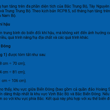
g hạn tăng trên đa phần diện tích của Bắc Trung Bộ, Tây Nguyê
và Trung Trung Bộ. Theo kịch bản RCP8.5, số tháng hạn tăng trên
a Nam Bộ.
hí hậu
n trung bình do biến đổi khí hậu, mà không xét đến ảnh hưởng 
ều, quá trình nâng/hạ địa chất và các quá trình khác.
n Đông
g 1)
được tóm tắt như sau:
8 cm ÷ 70 cm);
4 cm ÷ 81 cm);
1 cm ÷ 106 cm).
ho thấy, khu vực giữa Biển Đông (bao gồm cả quần đảo Hoàng 
 dâng thấp nhất là khu vực Vịnh Bắc Bộ và Bắc Biển Đông. Nếu x
so với khu vực phía Bắc. Kết quả này phù hợp với xu thế biến đổi