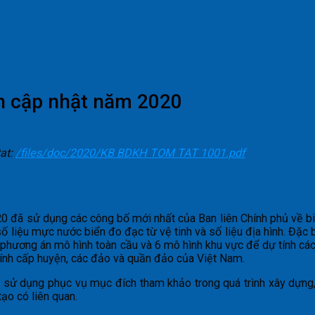
ản cập nhật năm 2020
tat:
/files/doc/2020/KB BDKH TOM TAT 1001.pdf
20 đã sử dụng các công bố mới nhất của Ban liên Chính phủ về biế
số liệu mực nước biển đo đạc từ vệ tinh và số liệu địa hình. Đặc 
hương án mô hình toàn cầu và 6 mô hình khu vực để dự tính các 
hính cấp huyện, các đảo và quần đảo của Việt Nam.
 sử dụng phục vụ mục đích tham khảo trong quá trình xây dựng,
tạo có liên quan.