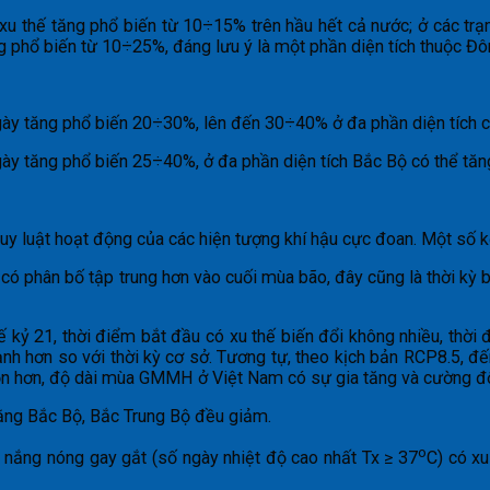
xu thế tăng phổ biến từ 10÷15% trên hầu hết cả nước; ở các t
g phổ biến từ 10÷25%, đáng lưu ý là một phần diện tích thuộc Đ
ngày tăng phổ biến 20÷30%, lên đến 30÷40% ở đa phần diện tích 
gày tăng phổ biến 25÷40%, ở đa phần diện tích Bắc Bộ có thể tă
quy luật hoạt động của các hiện tượng khí hậu cực đoan. Một số k
ng có phân bố tập trung hơn vào cuối mùa bão, đây cũng là thời k
kỷ 21, thời điểm bắt đầu có xu thế biến đổi không nhiều, thờ
 hơn so với thời kỳ cơ sở. Tương tự, theo kịch bản RCP8.5, đ
muộn hơn, độ dài mùa GMMH ở Việt Nam có sự gia tăng và cường độ
bằng Bắc Bộ, Bắc Trung Bộ đều giảm.
o
à nắng nóng gay gắt (số ngày nhiệt độ cao nhất Tx ≥ 37
C) có xu