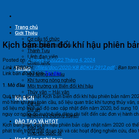
Skip
to
content
Trang chủ
Giới Thiệu
Cơ cấu tổ chức
Kịch bản biến đổi khí hậu phiên b
Chức năng nhiệm vụ
Thành Tựu
Lãnh đạo viện
Posted on
7 Tháng 1, 2022
2 Tháng 4, 2024
Chiến lược
Link KBBĐKH:
/files/doc/2020/KB BDKH 2912.pdf
; Ban tom 
Tin tức
Link bản đồ 63 tỉnh
Tại đây
Khí tượng khí hậu
Khí tượng nông nghiệp
1. Mở đầu
Môi trường và Biến đổi khí hậu
Thủy văn – Hải văn
Quá trình cập nhật Kịch bản biến đổi khí hậu phiên bản năm 20
KH & CN
mô hình khí hậu toàn cầu, số liệu quan trắc khí tượng thủy văn, 
Đề tài
số liệu mô hình số độ cao cập nhật đến năm 2020, bổ sung 10 p
Dự án
nguy cơ ngập do nước biển dâng chi tiết đến các đơn vị hành c
Nhiệm vụ thường xuyên
ĐÀO TẠO VÀ HTQT
Kịch bản biến đổi khí hậu phiên bản cập nhật năm 2020 có thể
Đào tạo
phát triển trong giai đoạn tới và các hoạt động nghiên cứu, đào 
Hợp tác quốc tế