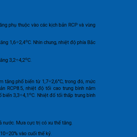
tăng phụ thuộc vào các kịch bản RCP và vùng
o
tăng 1,6÷2,4
C. Nhìn chung, nhiệt độ phía Bắc
o
tăng 3,2÷4,2
C.
năm tăng phổ biến từ 1,7÷2,6°C, trong đó, mức
bản RCP8.5, nhiệt độ tối cao trung bình năm
o
ổ biến 3,3÷4,1
C. Nhiệt đố tối thấp trung bình
 nước. Mưa cực trị có xu thế tăng.
 10÷20% vào cuối thế kỷ.