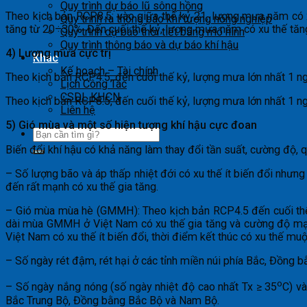
Quy trình dự báo lũ sông hồng
Theo kịch bản RCP8.5: vào giữa thế kỷ 21, lượng mưa năm có 
Quy trình ra thông báo khí tượng nông nghiệp
tăng từ 20÷30%. Đến cuối thế kỷ, lượng mưa năm có xu thế tăn
Quy trình dự báo thời tiết bằng mô hình
Quy trình thông báo và dự báo khí hậu
4) Lượng mưa cực trị
Khác
Kế hoạch – Tài chính
Theo kịch bản RCP4.5, đến cuối thế kỷ, lượng mưa lớn nhất 1 
Lịch Công Tác
CSDL KHCN
Theo kịch bản RCP8.5, đến cuối thế kỷ, lượng mưa lớn nhất 1 n
Liên hệ
5) Gió mùa và một số hiện tượng khí hậu cực đoan
Biến đổi khí hậu có khả năng làm thay đổi tần suất, cường độ, 
– Số lượng bão và áp thấp nhiệt đới có xu thế ít biến đổi như
đến rất mạnh có xu thế gia tăng.
– Gió mùa mùa hè (GMMH): Theo kịch bản RCP4.5 đến cuối thế 
dài mùa GMMH ở Việt Nam có xu thế gia tăng và cường độ mạnh
Việt Nam có xu thế ít biến đổi, thời điểm kết thúc có xu thế 
– Số ngày rét đậm, rét hại ở các tỉnh miền núi phía Bắc, Đồng 
o
– Số ngày nắng nóng (số ngày nhiệt độ cao nhất Tx ≥ 35
C) v
Bắc Trung Bộ, Đồng bằng Bắc Bộ và Nam Bộ.