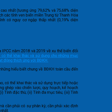
p cao nhất (tương ứng 79,62% và 75,68% diện
ch các tỉnh ven biển miền Trung từ Thanh Hóa
tỉnh có nguy cơ ngập thấp nhất (0,19% diện
a IPCC năm 2018 và 2019 về xu thế biến đổi
u có thể khai thác và sử dụng cho những mục
oạt động thích ứng với BĐKH.
ừ những hiểu biết chung về BĐKH toàn cầu đến
o, có thể khai thác và sử dụng trực tiếp hoặc
ồng ghép vào chiến lược, quy hoạch, kế hoạch
 Tính đặc thù; (ii) Tính đa mục tiêu; (iii) Tính
 mà cần phải có sự phân kỳ; cần phải xác định
nhất.