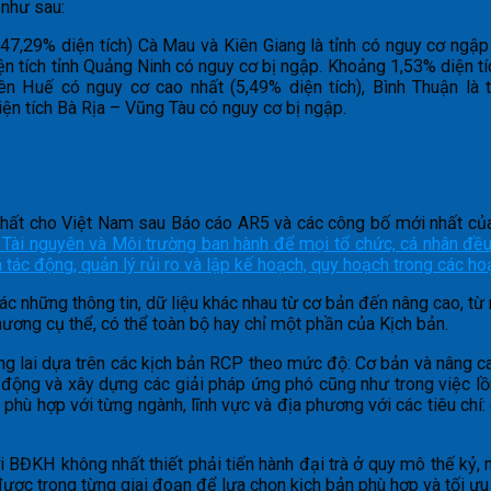
 như sau:
7,29% diện tích) Cà Mau và Kiên Giang là tỉnh có nguy cơ ngậ
n tích tỉnh Quảng Ninh có nguy cơ bị ngập. Khoảng 1,53% diện tí
ên Huế có nguy cơ cao nhất (5,49% diện tích), Bình Thuận là 
iện tích Bà Rịa – Vũng Tàu có nguy cơ bị ngập.
hất cho Việt Nam sau Báo cáo AR5 và các công bố mới nhất củ
 Tài nguyên và Môi trường ban hành để mọi tổ chức, cá nhân đề
á tác động, quản lý rủi ro và lập kế hoạch, quy hoạch trong các h
hác những thông tin, dữ liệu khác nhau từ cơ bản đến nâng cao, t
ơng cụ thể, có thể toàn bộ hay chỉ một phần của Kịch bản.
ng lai dựa trên các kịch bản RCP theo mức độ: Cơ bản và nâng ca
c động và xây dựng các giải pháp ứng phó cũng như trong việc l
hù hợp với từng ngành, lĩnh vực và địa phương với các tiêu chí: (i)
ới BĐKH không nhất thiết phải tiến hành đại trà ở quy mô thế kỷ,
ược trong từng giai đoạn để lựa chọn kịch bản phù hợp và tối ưu 