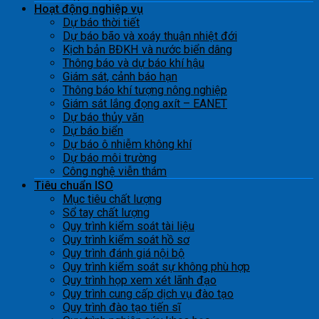
Hoạt động nghiệp vụ
Dự báo thời tiết
Dự báo bão và xoáy thuận nhiệt đới
Kịch bản BĐKH và nước biển dâng
Thông báo và dự báo khí hậu
Giám sát, cảnh báo hạn
Thông báo khí tượng nông nghiệp
Giám sát lắng đọng axít – EANET
Dự báo thủy văn
Dự báo biển
Dự báo ô nhiễm không khí
Dự báo môi trường
Công nghệ viễn thám
Tiêu chuẩn ISO
Mục tiêu chất lượng
Sổ tay chất lượng
Quy trình kiểm soát tài liệu
Quy trình kiểm soát hồ sơ
Quy trình đánh giá nội bộ
Quy trình kiểm soát sự không phù hợp
Quy trình họp xem xét lãnh đạo
Quy trình cung cấp dịch vụ đào tạo
Quy trình đào tạo tiến sĩ