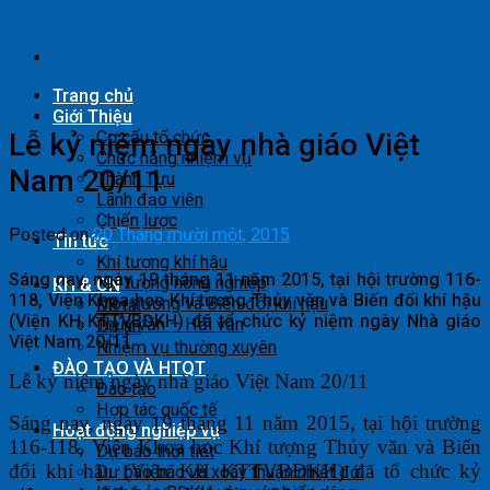
Skip
to
content
Trang chủ
Giới Thiệu
Lễ kỷ niệm ngày nhà giáo Việt
Cơ cấu tổ chức
Chức năng nhiệm vụ
Nam 20/11
Thành Tựu
Lãnh đạo viện
Chiến lược
Posted on
20 Tháng mười một, 2015
Tin tức
Khí tượng khí hậu
Sáng nay, ngày 19 tháng 11 năm 2015, tại hội trường 116-
Khí tượng nông nghiệp
KH & CN
118, Viện Khoa học Khí tượng Thủy văn và Biến đổi khí hậu
Môi trường và Biến đổi khí hậu
Đề tài
(Viện KH KTTVBĐKH) đã tổ chức kỷ niệm ngày Nhà giáo
Thủy văn – Hải văn
Dự án
Việt Nam 20/11.
Nhiệm vụ thường xuyên
ĐÀO TẠO VÀ HTQT
Lễ kỷ niệm ngày nhà giáo Việt Nam 20/11
Đào tạo
Hợp tác quốc tế
Sáng nay, ngày 19 tháng 11 năm 2015, tại hội trường
Hoạt động nghiệp vụ
116-118, Viện Khoa học Khí tượng Thủy văn và Biến
Dự báo thời tiết
đổi khí hậu (Viện KH KTTVBĐKH) đã tổ chức kỷ
Dự báo bão và xoáy thuận nhiệt đới