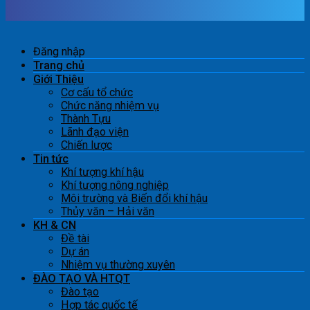
Đăng nhập
Trang chủ
Giới Thiệu
Cơ cấu tổ chức
Chức năng nhiệm vụ
Thành Tựu
Lãnh đạo viện
Chiến lược
Tin tức
Khí tượng khí hậu
Khí tượng nông nghiệp
Môi trường và Biến đổi khí hậu
Thủy văn – Hải văn
KH & CN
Đề tài
Dự án
Nhiệm vụ thường xuyên
ĐÀO TẠO VÀ HTQT
Đào tạo
Hợp tác quốc tế