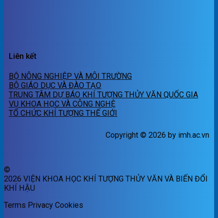
Liên kết
BỘ NÔNG NGHIỆP VÀ MÔI TRƯỜNG
BỘ GIÁO DỤC VÀ ĐÀO TẠO
TRUNG TÂM DỰ BÁO KHÍ TƯỢNG THỦY VĂN QUỐC GIA
VỤ KHOA HỌC VÀ CÔNG NGHỆ
TỔ CHỨC KHÍ TƯỢNG THẾ GIỚI
Copyright © 2026 by imh.ac.vn
©
2026 VIỆN KHOA HỌC KHÍ TƯỢNG THỦY VĂN VÀ BIẾN ĐỔI
KHÍ HẬU
Terms
Privacy
Cookies