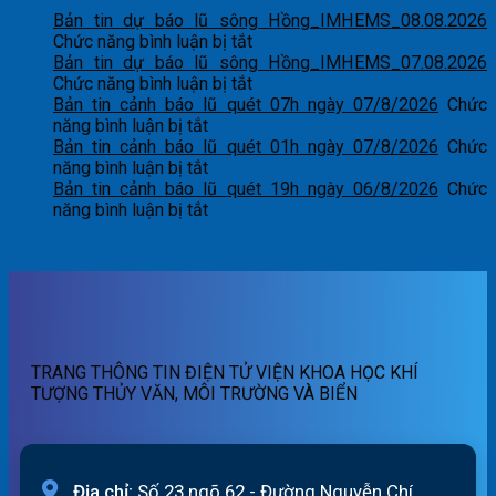
Bản tin dự báo lũ sông Hồng_IMHEMS_08.08.2026
ở
Chức năng bình luận bị tắt
Bản
Bản tin dự báo lũ sông Hồng_IMHEMS_07.08.2026
tin
ở
Chức năng bình luận bị tắt
dự
Bản
Bản tin cảnh báo lũ quét 07h ngày 07/8/2026
Chức
ở
báo
tin
năng bình luận bị tắt
Bản
lũ
dự
Bản tin cảnh báo lũ quét 01h ngày 07/8/2026
Chức
tin
ở
sông
báo
năng bình luận bị tắt
cảnh
Bản
Hồng_IMHEMS_08.08.2026
lũ
Bản tin cảnh báo lũ quét 19h ngày 06/8/2026
Chức
báo
tin
ở
sông
năng bình luận bị tắt
lũ
cảnh
Bản
Hồng_IMHEMS_07.08.2026
quét
báo
tin
07h
lũ
cảnh
ngày
quét
báo
07/8/2026
01h
lũ
ngày
quét
07/8/2026
19h
TRANG THÔNG TIN ĐIỆN TỬ VIỆN KHOA HỌC KHÍ
ngày
TƯỢNG THỦY VĂN, MÔI TRƯỜNG VÀ BIỂN
06/8/2026
Địa chỉ:
Số 23 ngõ 62 - Đường Nguyễn Chí