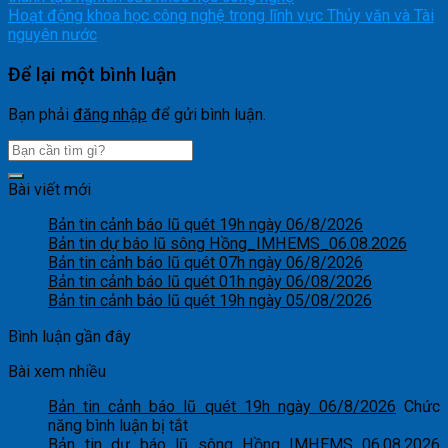
Hoạt động khoa học công nghệ trong lĩnh vực Thủy văn và Tài
nguyên nước
Để lại một bình luận
Bạn phải
đăng nhập
để gửi bình luận.
Bài viết mới
Bản tin cảnh báo lũ quét 19h ngày 06/8/2026
Bản tin dự báo lũ sông Hồng_IMHEMS_06.08.2026
Bản tin cảnh báo lũ quét 07h ngày 06/8/2026
Bản tin cảnh báo lũ quét 01h ngày 06/08/2026
Bản tin cảnh báo lũ quét 19h ngày 05/08/2026
Bình luận gần đây
Bài xem nhiều
Bản tin cảnh báo lũ quét 19h ngày 06/8/2026
Chức
ở
năng bình luận bị tắt
Bản
Bản tin dự báo lũ sông Hồng_IMHEMS_06.08.2026