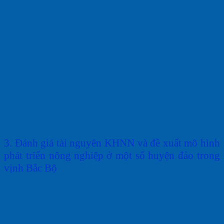
3
. Đ
ánh
giá tài nguyên
KHNN
và
đề
xuất
mô
hình
phát triển nông
nghiệp
ở một
số
huyện
đảo
trong
vịnh
B
ắc
B
ộ