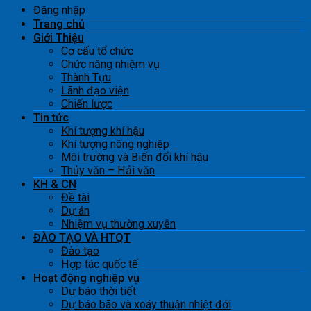
Đăng nhập
Trang chủ
Giới Thiệu
Cơ cấu tổ chức
Chức năng nhiệm vụ
Thành Tựu
Lãnh đạo viện
Chiến lược
Tin tức
Khí tượng khí hậu
Khí tượng nông nghiệp
Môi trường và Biến đổi khí hậu
Thủy văn – Hải văn
KH & CN
Đề tài
Dự án
Nhiệm vụ thường xuyên
ĐÀO TẠO VÀ HTQT
Đào tạo
Hợp tác quốc tế
Hoạt động nghiệp vụ
Dự báo thời tiết
Dự báo bão và xoáy thuận nhiệt đới