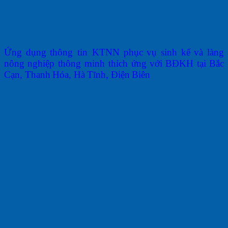
Ứ
n
g
dụng
thông
tin
KTNN
phục
vụ
sinh
kế
và
làng
nông
nghiệp
thông
minh
thích
ứng
với
BĐKH
tại
Bắc
Cạn
,
Thanh
Hóa
,
Hà
Tĩnh
,
Điện
Biên