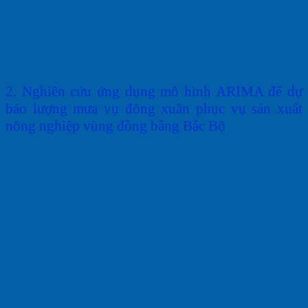
2. N
ghiên
cứu ứng dụng mô
hình
ARIMA
để
dự
báo
lượng
mưa
vụ
đông xuân
phục vụ
sản
xuất
nông
nghiệp
vùng
đồng bằng
B
ắc
B
ộ