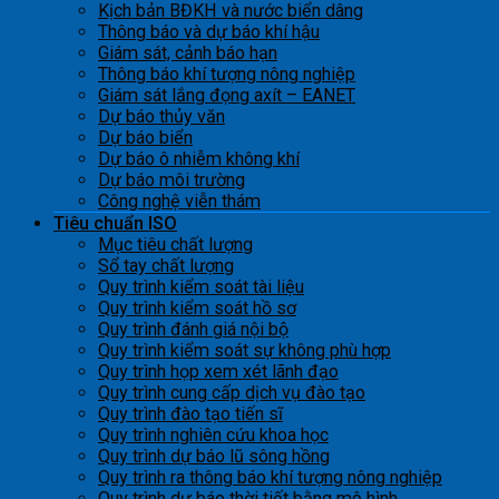
Kịch bản BĐKH và nước biển dâng
Thông báo và dự báo khí hậu
Giám sát, cảnh báo hạn
Thông báo khí tượng nông nghiệp
Giám sát lắng đọng axít – EANET
Dự báo thủy văn
Dự báo biển
Dự báo ô nhiễm không khí
Dự báo môi trường
Công nghệ viễn thám
Tiêu chuẩn ISO
Mục tiêu chất lượng
Sổ tay chất lượng
Quy trình kiểm soát tài liệu
Quy trình kiểm soát hồ sơ
Quy trình đánh giá nội bộ
Quy trình kiểm soát sự không phù hợp
Quy trình họp xem xét lãnh đạo
Quy trình cung cấp dịch vụ đào tạo
Quy trình đào tạo tiến sĩ
Quy trình nghiên cứu khoa học
Quy trình dự báo lũ sông hồng
Quy trình ra thông báo khí tượng nông nghiệp
Quy trình dự báo thời tiết bằng mô hình