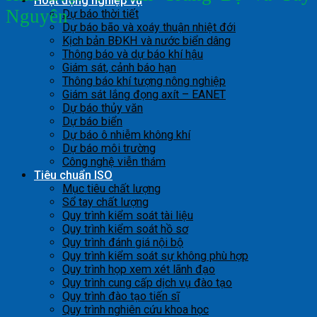
Hoạt động nghiệp vụ
Nguyên
Dự báo thời tiết
Dự báo bão và xoáy thuận nhiệt đới
Kịch bản BĐKH và nước biển dâng
Thông báo và dự báo khí hậu
Giám sát, cảnh báo hạn
Thông báo khí tượng nông nghiệp
Giám sát lắng đọng axít – EANET
Dự báo thủy văn
Dự báo biển
Dự báo ô nhiễm không khí
Dự báo môi trường
Công nghệ viễn thám
Tiêu chuẩn ISO
Mục tiêu chất lượng
Sổ tay chất lượng
Quy trình kiểm soát tài liệu
Quy trình kiểm soát hồ sơ
Quy trình đánh giá nội bộ
Quy trình kiểm soát sự không phù hợp
Quy trình họp xem xét lãnh đạo
Quy trình cung cấp dịch vụ đào tạo
Quy trình đào tạo tiến sĩ
Quy trình nghiên cứu khoa học