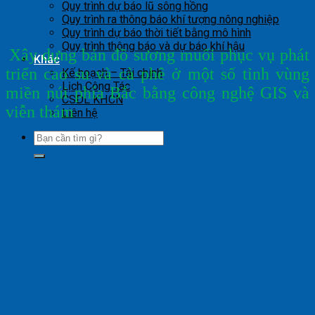
Quy trình dự báo lũ sông hồng
Quy trình ra thông báo khí tượng nông nghiệp
Quy trình dự báo thời tiết bằng mô hình
Quy trình thông báo và dự báo khí hậu
X
ây
dựng bản đồ sương muối phục vụ phát
Khác
triển cao su và cà phê ở một số tỉnh vùng
Kế hoạch – Tài chính
Lịch Công Tác
miền núi phía Bắc bằng công nghệ GIS và
CSDL KHCN
viễn thám
Liên hệ