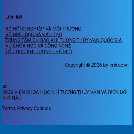
Liên kết
BỘ NÔNG NGHIỆP VÀ MÔI TRƯỜNG
BỘ GIÁO DỤC VÀ ĐÀO TẠO
TRUNG TÂM DỰ BÁO KHÍ TƯỢNG THỦY VĂN QUỐC GIA
VỤ KHOA HỌC VÀ CÔNG NGHỆ
TỔ CHỨC KHÍ TƯỢNG THẾ GIỚI
Copyright © 2026 by imh.ac.vn
©
2026 VIỆN KHOA HỌC KHÍ TƯỢNG THỦY VĂN VÀ BIẾN ĐỔI
KHÍ HẬU
Terms
Privacy
Cookies