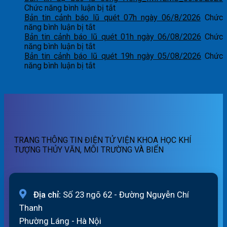
tin
ở
Chức năng bình luận bị tắt
cảnh
Bản
Bản tin cảnh báo lũ quét 07h ngày 06/8/2026
Chức
báo
ở
tin
năng bình luận bị tắt
lũ
Bản
dự
Bản tin cảnh báo lũ quét 01h ngày 06/08/2026
Chức
quét
tin
ở
báo
năng bình luận bị tắt
19h
cảnh
Bản
lũ
Bản tin cảnh báo lũ quét 19h ngày 05/08/2026
Chức
ngày
báo
tin
ở
sông
năng bình luận bị tắt
06/8/2026
lũ
cảnh
Bản
Hồng_IMHEMS_06.08.2026
quét
báo
tin
07h
lũ
cảnh
ngày
quét
báo
06/8/2026
01h
lũ
ngày
quét
06/08/2026
19h
TRANG THÔNG TIN ĐIỆN TỬ VIỆN KHOA HỌC KHÍ
ngày
TƯỢNG THỦY VĂN, MÔI TRƯỜNG VÀ BIỂN
05/08/2026
Địa chỉ:
Số 23 ngõ 62 - Đường Nguyễn Chí
Thanh
Phường Láng - Hà Nội