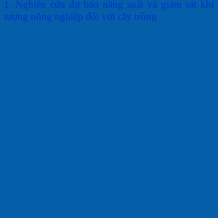
1. N
ghiên cứu dự báo năng su
ấ
t
và giám
sát kh
í
tượng nông nghiệp đối với
cây
trồng