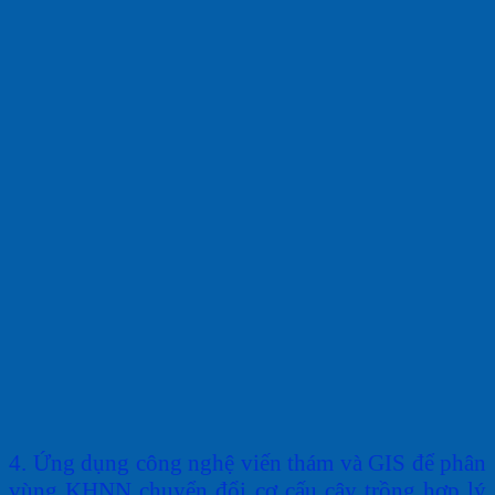
4
.
Ứng
dụng
công
nghệ
viến
thám
và
GIS
để
phân
vùng
KHNN
chuyển
đổi
cơ
cấu
cây
trồng
hợp
lý