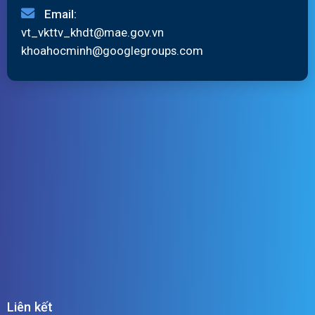
Email:
vt_vkttv_khdt@mae.gov.vn
khoahocminh@googlegroups.com
Liên kết