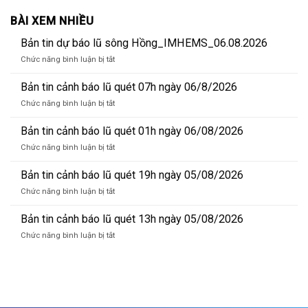
BÀI XEM NHIỀU
Bản tin dự báo lũ sông Hồng_IMHEMS_06.08.2026
ở
Chức năng bình luận bị tắt
Bản
tin
Bản tin cảnh báo lũ quét 07h ngày 06/8/2026
dự
ở
Chức năng bình luận bị tắt
báo
Bản
lũ
tin
Bản tin cảnh báo lũ quét 01h ngày 06/08/2026
sông
cảnh
Hồng_IMHEMS_06.08.2026
ở
Chức năng bình luận bị tắt
báo
Bản
lũ
tin
Bản tin cảnh báo lũ quét 19h ngày 05/08/2026
quét
cảnh
07h
ở
Chức năng bình luận bị tắt
báo
ngày
Bản
lũ
06/8/2026
tin
Bản tin cảnh báo lũ quét 13h ngày 05/08/2026
quét
cảnh
01h
ở
Chức năng bình luận bị tắt
báo
ngày
Bản
lũ
06/08/2026
tin
quét
cảnh
19h
báo
ngày
lũ
05/08/2026