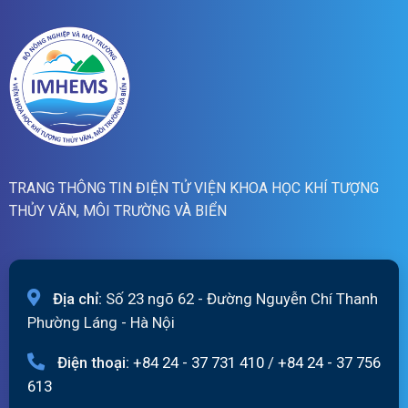
quét
13h
ngày
05/08/2026
TRANG THÔNG TIN ĐIỆN TỬ VIỆN KHOA HỌC KHÍ TƯỢNG
THỦY VĂN, MÔI TRƯỜNG VÀ BIỂN
Địa chỉ:
Số 23 ngõ 62 - Đường Nguyễn Chí Thanh
Phường Láng - Hà Nội
Điện thoại:
+84 24 - 37 731 410
/
+84 24 - 37 756
613