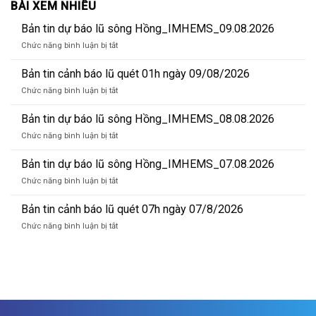
BÀI XEM NHIỀU
Bản tin dự báo lũ sông Hồng_IMHEMS_09.08.2026
ở
Chức năng bình luận bị tắt
Bản
tin
Bản tin cảnh báo lũ quét 01h ngày 09/08/2026
dự
ở
Chức năng bình luận bị tắt
báo
Bản
lũ
tin
Bản tin dự báo lũ sông Hồng_IMHEMS_08.08.2026
sông
cảnh
Hồng_IMHEMS_09.08.2026
ở
Chức năng bình luận bị tắt
báo
Bản
lũ
tin
Bản tin dự báo lũ sông Hồng_IMHEMS_07.08.2026
quét
dự
01h
ở
Chức năng bình luận bị tắt
báo
ngày
Bản
lũ
09/08/2026
tin
Bản tin cảnh báo lũ quét 07h ngày 07/8/2026
sông
dự
Hồng_IMHEMS_08.08.2026
ở
Chức năng bình luận bị tắt
báo
Bản
lũ
tin
sông
cảnh
Hồng_IMHEMS_07.08.2026
báo
lũ
quét
07h