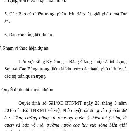
– Lạng Sơn theo 5 kịch bản mưa.
5. Các Báo cáo hiện trạng, phân tích, đề xuất, giải pháp của Dự
án.
6. Báo cáo tổng kết dự án.
V.
Phạm vi thực hiện dự án
Lưu vực sông Kỳ Cùng – Bằng Giang thuộc 2 tỉnh Lạng
Sơn và Cao Bằng, trọng điểm là khu vực các thành phố tỉnh lỵ và
các thị trấn quan trọng.
.
Quyết định phê duyệt dự án
Quyết định số 591/QĐ-BTNMT ngày 23 tháng 3 năm
2016 của Bộ TN&MT về việc Phê duyệt nội dung và dự toán dự
án: “
Tăng cường năng lực phục vụ quản lý thiên tai (lũ lụt, lũ
quét) và bảo vệ môi trường nước các lưu vực sông biên giới