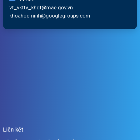
vt_vkttv_khdt@mae.gov.vn
khoahocminh@googlegroups.com
Liên kết