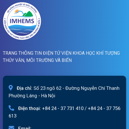
ngày
07/8/2026
TRANG THÔNG TIN ĐIỆN TỬ VIỆN KHOA HỌC KHÍ TƯỢNG
THỦY VĂN, MÔI TRƯỜNG VÀ BIỂN
Địa chỉ:
Số 23 ngõ 62 - Đường Nguyễn Chí Thanh
Phường Láng - Hà Nội
Điện thoại:
+84 24 - 37 731 410
/
+84 24 - 37 756
613
Email: