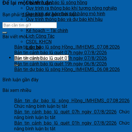
Để lại một bình luận
Quy trình dự báo lũ sông hồng
Quy trình ra thông báo khí tượng nông nghiệp
Quy trình dự báo thời tiết bằng mô hình
Bạn phải
đăng nhập
để gửi bình luận.
Quy trình thông báo và dự báo khí hậu
Khác
Kế hoạch – Tài chính
Lịch Công Tác
Bài viết mới
CSDL KHCN
Bản tin dự báo lũ sông Hồng_IMHEMS_07.08.2026
Liên hệ
Bản tin cảnh báo lũ quét 07h ngày 07/8/2026
Bản tin cảnh báo lũ quét 01h ngày 07/8/2026
Bản tin cảnh báo lũ quét 19h ngày 06/8/2026
Bản tin dự báo lũ sông Hồng_IMHEMS_06.08.2026
Bình luận gần đây
Bài xem nhiều
Bản tin dự báo lũ sông Hồng_IMHEMS_07.08.2026
ở
Chức năng bình luận bị tắt
Bản
Bản tin cảnh báo lũ quét 07h ngày 07/8/2026
Chức
ở
tin
năng bình luận bị tắt
Bản
dự
Bản tin cảnh báo lũ quét 01h ngày 07/8/2026
Chức
tin
ở
báo
năng bình luận bị tắt