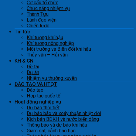
Cơ cấu tổ chức
Chức năng nhiệm vụ
Thành Tựu
Lãnh đạo viện
Chiến lược
Tin tức
Khí tượng khí hậu
Khí tượng nông nghiệp
Môi trường và Biến đổi khí hậu
Thủy văn – Hải văn
KH & CN
Đề tài
Dự án
Nhiệm vụ thường xuyên
ĐÀO TẠO VÀ HTQT
Đào tạo
Hợp tác quốc tế
Hoạt động nghiệp vụ
Dự báo thời tiết
Dự báo bão và xoáy thuận nhiệt đới
Kịch bản BĐKH và nước biển dâng
Thông báo và dự báo khí hậu
Giám sát, cảnh báo hạn