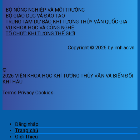
BỘ NÔNG NGHIỆP VÀ MÔI TRƯỜNG
BỘ GIÁO DỤC VÀ ĐÀO TẠO
TRUNG TÂM DỰ BÁO KHÍ TƯỢNG THỦY VĂN QUỐC GIA
VỤ KHOA HỌC VÀ CÔNG NGHỆ
TỔ CHỨC KHÍ TƯỢNG THẾ GIỚI
Copyright © 2026 by imh.ac.vn
©
2026 VIỆN KHOA HỌC KHÍ TƯỢNG THỦY VĂN VÀ BIẾN ĐỔI
KHÍ HẬU
Terms
Privacy
Cookies
Đăng nhập
Trang chủ
Giới Thiệu