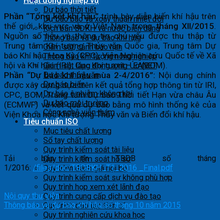
Hoạt động nghiệp vụ
Dự báo thời tiết
Phần “Tổng kết khí hậu”
trình bày diễn biến khí hậu trên
Dự báo bão và xoáy thuận nhiệt đới
thế giới, khu vực và ở Việt Nam trong
tháng XII/2015
.
Kịch bản BĐKH và nước biển dâng
Nguồn số liệu và thông tin chủ yếu được thu thập từ
Thông báo và dự báo khí hậu
Trung tâm Khí tượng Thủy văn Quốc gia, Trung tâm Dự
Giám sát, cảnh báo hạn
báo Khí hậu Hoa Kỳ (CPC), Viện Nghiên cứu Quốc tế về Xã
Thông báo khí tượng nông nghiệp
hội và Khí hậu (IRI), Cục Khí tượng Úc (BOM).
Giám sát lắng đọng axít – EANET
Phần “Dự báo khí hậu mùa 2-4/2016”:
Nội dung chính
Dự báo thủy văn
Dự báo biển
được xây dựng dựa trên kết quả tổng hợp thông tin từ IRI,
Dự báo ô nhiễm không khí
CPC, BOM, Trung tâm Dự báo Thời tiết Hạn vừa châu Âu
Dự báo môi trường
(ECMWF) và kết quả dự báo bằng mô hình thống kê của
Công nghệ viễn thám
Viện Khoa học Khí tượng Thủy văn và Biến đổi khí hậu.
Tiêu chuẩn ISO
Mục tiêu chất lượng
Sổ tay chất lượng
Quy trình kiểm soát tài liệu
Tải bản tin TBDB số tháng
Quy trình kiểm soát hồ sơ
1/2016:
/files/doc/TBDBKH_T1_2016 _Final.pdf
Quy trình đánh giá nội bộ
Quy trình kiểm soát sự không phù hợp
Quy trình họp xem xét lãnh đạo
Nội quy thư viện
Quy trình cung cấp dịch vụ đào tạo
Thông báo và dự báo khí hậu số tháng 10 năm 2015
Quy trình đào tạo tiến sĩ
Quy trình nghiên cứu khoa học