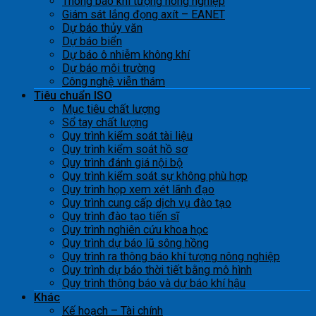
Thông báo khí tượng nông nghiệp
Giám sát lắng đọng axít – EANET
Dự báo thủy văn
Dự báo biển
Dự báo ô nhiễm không khí
Dự báo môi trường
Công nghệ viễn thám
Tiêu chuẩn ISO
Mục tiêu chất lượng
Sổ tay chất lượng
Quy trình kiểm soát tài liệu
Quy trình kiểm soát hồ sơ
Quy trình đánh giá nội bộ
Quy trình kiểm soát sự không phù hợp
Quy trình họp xem xét lãnh đạo
Quy trình cung cấp dịch vụ đào tạo
Quy trình đào tạo tiến sĩ
Quy trình nghiên cứu khoa học
Quy trình dự báo lũ sông hồng
Quy trình ra thông báo khí tượng nông nghiệp
Quy trình dự báo thời tiết bằng mô hình
Quy trình thông báo và dự báo khí hậu
Khác
Kế hoạch – Tài chính