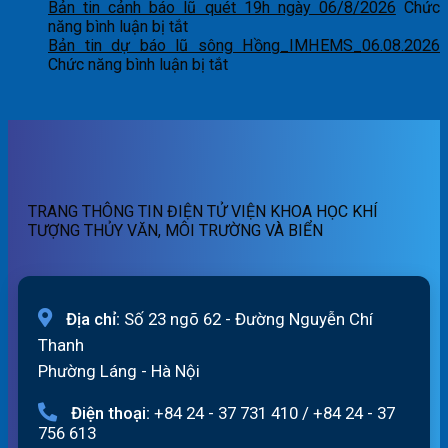
cảnh
Bản
lũ
Bản tin cảnh báo lũ quét 19h ngày 06/8/2026
Chức
báo
tin
ở
sông
năng bình luận bị tắt
lũ
cảnh
Bản
Hồng_IMHEMS_07.08.2026
Bản tin dự báo lũ sông Hồng_IMHEMS_06.08.2026
quét
báo
tin
ở
Chức năng bình luận bị tắt
07h
lũ
cảnh
Bản
ngày
quét
báo
tin
07/8/2026
01h
lũ
dự
ngày
quét
báo
07/8/2026
19h
lũ
ngày
sông
06/8/2026
Hồng_IMHEMS_06.08.2026
TRANG THÔNG TIN ĐIỆN TỬ VIỆN KHOA HỌC KHÍ
TƯỢNG THỦY VĂN, MÔI TRƯỜNG VÀ BIỂN
Địa chỉ:
Số 23 ngõ 62 - Đường Nguyễn Chí
Thanh
Phường Láng - Hà Nội
Điện thoại:
+84 24 - 37 731 410
/
+84 24 - 37
756 613