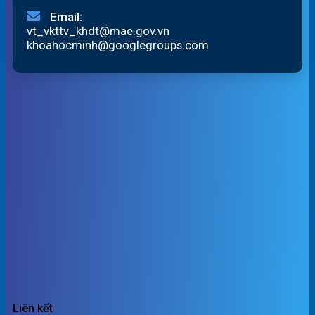
Email:
vt_vkttv_khdt@mae.gov.vn
khoahocminh@googlegroups.com
Liên kết