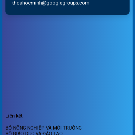
khoahocminh@googlegroups.com
Liên kết
BỘ NÔNG NGHIỆP VÀ MÔI TRƯỜNG
BỘ GIÁO DỤC VÀ ĐÀO TẠO