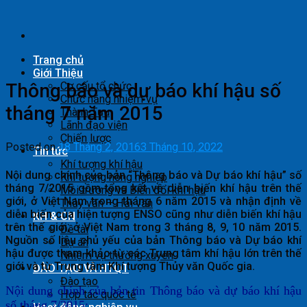
Skip
to
content
Trang chủ
Giới Thiệu
Thông báo và dự báo khí hậu số
Cơ cấu tổ chức
Chức năng nhiệm vụ
tháng 7 năm 2015
Thành Tựu
Lãnh đạo viện
Chiến lược
Posted on
18 Tháng 2, 2016
3 Tháng 10, 2022
Tin tức
Khí tượng khí hậu
Nội dung chính của bản “Thông báo và Dự báo khí hậu” số
Khí tượng nông nghiệp
tháng 7/2015 gồm tổng kết về diễn biến khí hậu trên thế
Môi trường và Biến đổi khí hậu
giới, ở Việt Nam trong tháng 6 năm 2015 và nhận định về
Thủy văn – Hải văn
diễn biến của hiện tượng ENSO cũng như diễn biến khí hậu
KH & CN
trên thế giới, ở Việt Nam trong 3 tháng 8, 9, 10 năm 2015.
Đề tài
Nguồn số liệu chủ yếu của bản Thông báo và Dự báo khí
Dự án
hậu được tham khảo từ các Trung tâm khí hậu lớn trên thế
Nhiệm vụ thường xuyên
giới và từ Trung tâm Khí tượng Thủy văn Quốc gia.
ĐÀO TẠO VÀ HTQT
Đào tạo
Nội dung chính của bản tin Thông báo và dự báo khí hậu
Hợp tác quốc tế
số tháng 7/2015: