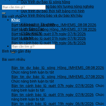
Quy trình dự báo lũ sông hồng
Quy trình ra thông báo khí tượng nông nghiệp
Quy trình dự báo thời tiết bằng mô hình
Quy trình thông báo và dự báo khí hậu
Bài viết mới
Khác
Kế hoạch – Tài chính
Bản tin dự báo lũ sông Hồng_IMHEMS_08.08.2026
Lịch Công Tác
Bản tin dự báo lũ sông Hồng_IMHEMS_07.08.2026
CSDL KHCN
Bản tin cảnh báo lũ quét 07h ngày 07/8/2026
Liên hệ
Bản tin cảnh báo lũ quét 01h ngày 07/8/2026
Bản tin cảnh báo lũ quét 19h ngày 06/8/2026
Bình luận gần đây
Bài xem nhiều
Bản tin dự báo lũ sông Hồng_IMHEMS_08.08.2026
ở
Chức năng bình luận bị tắt
Bản
Bản tin dự báo lũ sông Hồng_IMHEMS_07.08.2026
tin
ở
Chức năng bình luận bị tắt
dự
Bản
Bản tin cảnh báo lũ quét 07h ngày 07/8/2026
Chức
ở
báo
tin
năng bình luận bị tắt
Bản
lũ
dự
Bản tin cảnh báo lũ quét 01h ngày 07/8/2026
Chức
tin
ở
sông
báo
năng bình luận bị tắt
cảnh
Bản
Hồng_IMHEMS_08.08.2026
lũ
Bản tin cảnh báo lũ quét 19h ngày 06/8/2026
Chức