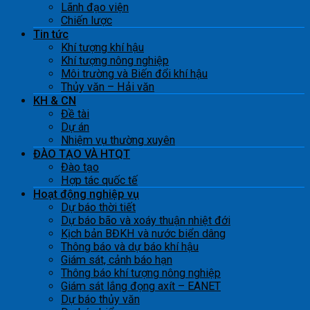
Lãnh đạo viện
Chiến lược
Tin tức
Khí tượng khí hậu
Khí tượng nông nghiệp
Môi trường và Biến đổi khí hậu
Thủy văn – Hải văn
KH & CN
Đề tài
Dự án
Nhiệm vụ thường xuyên
ĐÀO TẠO VÀ HTQT
Đào tạo
Hợp tác quốc tế
Hoạt động nghiệp vụ
Dự báo thời tiết
Dự báo bão và xoáy thuận nhiệt đới
Kịch bản BĐKH và nước biển dâng
Thông báo và dự báo khí hậu
Giám sát, cảnh báo hạn
Thông báo khí tượng nông nghiệp
Giám sát lắng đọng axít – EANET
Dự báo thủy văn