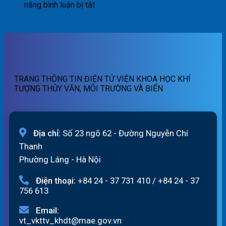
báo
tin
ở
sông
năng bình luận bị tắt
lũ
cảnh
Bản
Hồng_IMHEMS_07.08.2026
quét
báo
tin
07h
lũ
cảnh
ngày
quét
báo
07/8/2026
01h
lũ
ngày
quét
07/8/2026
19h
TRANG THÔNG TIN ĐIỆN TỬ VIỆN KHOA HỌC KHÍ
ngày
TƯỢNG THỦY VĂN, MÔI TRƯỜNG VÀ BIỂN
06/8/2026
Địa chỉ:
Số 23 ngõ 62 - Đường Nguyễn Chí
Thanh
Phường Láng - Hà Nội
Điện thoại:
+84 24 - 37 731 410
/
+84 24 - 37
756 613
Email:
vt_vkttv_khdt@mae.gov.vn