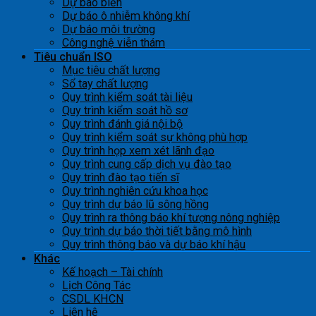
Dự báo biển
Dự báo ô nhiễm không khí
Dự báo môi trường
Công nghệ viễn thám
Tiêu chuẩn ISO
Mục tiêu chất lượng
Sổ tay chất lượng
Quy trình kiểm soát tài liệu
Quy trình kiểm soát hồ sơ
Quy trình đánh giá nội bộ
Quy trình kiểm soát sự không phù hợp
Quy trình họp xem xét lãnh đạo
Quy trình cung cấp dịch vụ đào tạo
Quy trình đào tạo tiến sĩ
Quy trình nghiên cứu khoa học
Quy trình dự báo lũ sông hồng
Quy trình ra thông báo khí tượng nông nghiệp
Quy trình dự báo thời tiết bằng mô hình
Quy trình thông báo và dự báo khí hậu
Khác
Kế hoạch – Tài chính
Lịch Công Tác
CSDL KHCN
Liên hệ