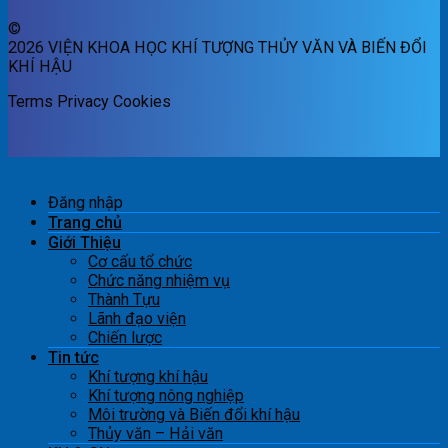
©
2026 VIỆN KHOA HỌC KHÍ TƯỢNG THỦY VĂN VÀ BIẾN ĐỔI
KHÍ HẬU
Terms
Privacy
Cookies
Đăng nhập
Trang chủ
Giới Thiệu
Cơ cấu tổ chức
Chức năng nhiệm vụ
Thành Tựu
Lãnh đạo viện
Chiến lược
Tin tức
Khí tượng khí hậu
Khí tượng nông nghiệp
Môi trường và Biến đổi khí hậu
Thủy văn – Hải văn