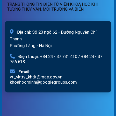
05/08/2026
13h
TRANG THÔNG TIN ĐIỆN TỬ VIỆN KHOA HỌC KHÍ
ngày
TƯỢNG THỦY VĂN, MÔI TRƯỜNG VÀ BIỂN
05/08/2026
Địa chỉ:
Số 23 ngõ 62 - Đường Nguyễn Chí
Thanh
Phường Láng - Hà Nội
Điện thoại:
+84 24 - 37 731 410
/
+84 24 - 37
756 613
Email:
vt_vkttv_khdt@mae.gov.vn
khoahocminh@googlegroups.com