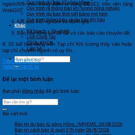
Quy trình dự báo lũ sông hồng
ngành/lĩnh vực trọng điểm ở vùng ĐBSCL trên nền tảng
Quy trình ra thông báo khí tượng nông nghiệp
WebGIS;
Quy trình dự báo thời tiết bằng mô hình
Quy trình thông báo và dự báo khí hậu
4. Kết quả thử nghiệm và đánh giá;
Khác
Kế hoạch – Tài chính
5. Báo cáo tổng kết đề tài và các báo cáo chuyên đề;
Lịch Công Tác
CSDL KHCN
6.
0
2 bài báo đăng trên Tạp chí Khí tượng thủy văn hoặc
Liên hệ
tạp chí chuyên ngành có uy tín.
TNMT.2018.05.25
TNMT.2018.05.36
Để lại một bình luận
Bạn phải
đăng nhập
để gửi bình luận.
Bài viết mới
Bản tin dự báo lũ sông Hồng_IMHEMS_06.08.2026
Bản tin cảnh báo lũ quét 07h ngày 06/8/2026