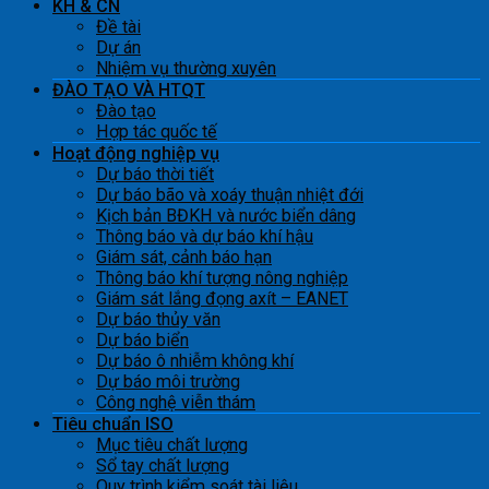
KH & CN
Đề tài
Dự án
Nhiệm vụ thường xuyên
ĐÀO TẠO VÀ HTQT
Đào tạo
Hợp tác quốc tế
Hoạt động nghiệp vụ
Dự báo thời tiết
Dự báo bão và xoáy thuận nhiệt đới
Kịch bản BĐKH và nước biển dâng
Thông báo và dự báo khí hậu
Giám sát, cảnh báo hạn
Thông báo khí tượng nông nghiệp
Giám sát lắng đọng axít – EANET
Dự báo thủy văn
Dự báo biển
Dự báo ô nhiễm không khí
Dự báo môi trường
Công nghệ viễn thám
Tiêu chuẩn ISO
Mục tiêu chất lượng
Sổ tay chất lượng
Quy trình kiểm soát tài liệu