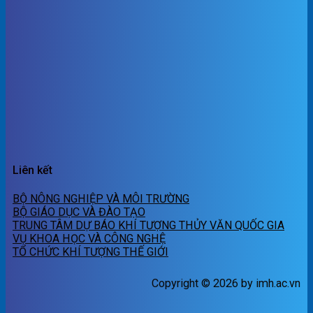
Liên kết
BỘ NÔNG NGHIỆP VÀ MÔI TRƯỜNG
BỘ GIÁO DỤC VÀ ĐÀO TẠO
TRUNG TÂM DỰ BÁO KHÍ TƯỢNG THỦY VĂN QUỐC GIA
VỤ KHOA HỌC VÀ CÔNG NGHỆ
TỔ CHỨC KHÍ TƯỢNG THẾ GIỚI
Copyright © 2026 by imh.ac.vn