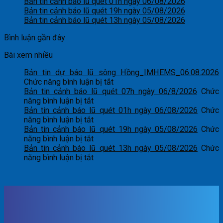
Bản tin cảnh báo lũ quét 01h ngày 06/08/2026
Bản tin cảnh báo lũ quét 19h ngày 05/08/2026
Bản tin cảnh báo lũ quét 13h ngày 05/08/2026
Bình luận gần đây
Bài xem nhiều
Bản tin dự báo lũ sông Hồng_IMHEMS_06.08.2026
ở
Chức năng bình luận bị tắt
Bản
Bản tin cảnh báo lũ quét 07h ngày 06/8/2026
Chức
ở
tin
năng bình luận bị tắt
Bản
dự
Bản tin cảnh báo lũ quét 01h ngày 06/08/2026
Chức
tin
ở
báo
năng bình luận bị tắt
cảnh
Bản
lũ
Bản tin cảnh báo lũ quét 19h ngày 05/08/2026
Chức
báo
tin
ở
sông
năng bình luận bị tắt
lũ
cảnh
Bản
Hồng_IMHEMS_06.08.2026
Bản tin cảnh báo lũ quét 13h ngày 05/08/2026
Chức
quét
báo
tin
ở
năng bình luận bị tắt
07h
lũ
cảnh
Bản
ngày
quét
báo
tin
06/8/2026
01h
lũ
cảnh
ngày
quét
báo
06/08/2026
19h
lũ
ngày
quét