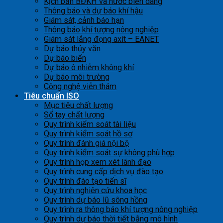
Kịch bản BĐKH và nước biển dâng
Thông báo và dự báo khí hậu
Giám sát, cảnh báo hạn
Thông báo khí tượng nông nghiệp
Giám sát lắng đọng axít – EANET
Dự báo thủy văn
Dự báo biển
Dự báo ô nhiễm không khí
Dự báo môi trường
Công nghệ viễn thám
Tiêu chuẩn ISO
Mục tiêu chất lượng
Sổ tay chất lượng
Quy trình kiểm soát tài liệu
Quy trình kiểm soát hồ sơ
Quy trình đánh giá nội bộ
Quy trình kiểm soát sự không phù hợp
Quy trình họp xem xét lãnh đạo
Quy trình cung cấp dịch vụ đào tạo
Quy trình đào tạo tiến sĩ
Quy trình nghiên cứu khoa học
Quy trình dự báo lũ sông hồng
Quy trình ra thông báo khí tượng nông nghiệp
Quy trình dự báo thời tiết bằng mô hình