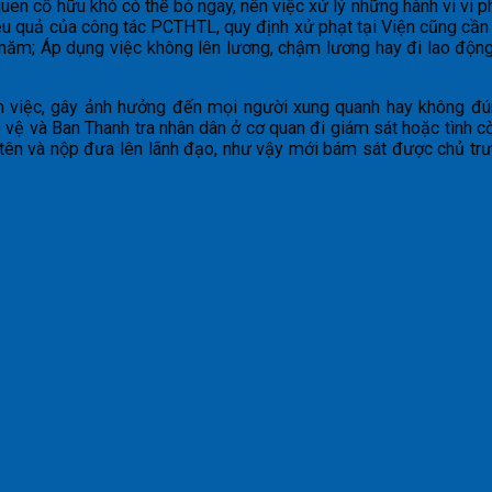
quen cố hữu khó có thể bỏ ngay, nên việc xử lý những hành vi vi p
ệu quả của công tác PCTHTL, quy định xử phạt tại Viện cũng cần
 năm; Áp dụng việc không lên lương, chậm lương hay đi lao động
àm việc, gây ảnh hưởng đến mọi người xung quanh hay không đúng
vệ và Ban Thanh tra nhân dân ở cơ quan đi giám sát hoặc tình cờ 
ý tên và nộp đưa lên lãnh đạo, như vậy mới bám sát được chủ t