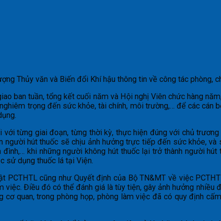
g Thủy văn và Biến đổi Khí hậu thông tin về công tác phòng, ch
giao ban tuần, tổng kết cuối năm và Hội nghị Viên chức hàng năm
ghiêm trọng đến sức khỏe, tài chính, môi trường,… để các cán bộ
dụng.
 với từng giai đoạn, từng thời kỳ, thực hiện đúng với chủ trươ
hân người hút thuốc sẽ chịu ảnh hưởng trực tiếp đến sức khỏe, và
 đình,… khi những người không hút thuốc lại trở thành người hút
c sử dụng thuốc lá tại Viện.
uật PCTHTL cũng như Quyết định của Bộ TN&MT về việc PCTHTL: 
àm việc. Điều đó có thể đánh giá là tùy tiện, gây ảnh hưởng nhi
rong cơ quan, trong phòng họp, phòng làm việc đã có quy định cấm