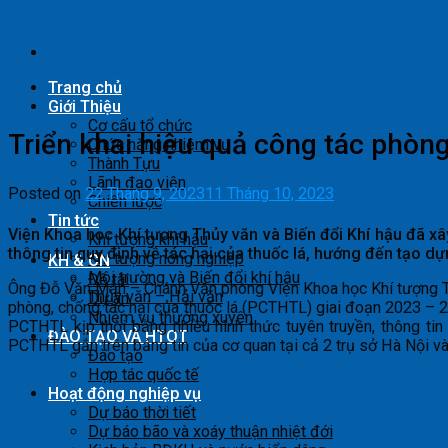
Skip
to
content
Trang chủ
Giới Thiệu
Cơ cấu tổ chức
Triển khai hiệu quả công tác phòng
Chức năng nhiệm vụ
Thành Tựu
Lãnh đạo viện
Posted on
22 Tháng 9, 2023
11 Tháng 10, 2023
Chiến lược
Tin tức
Viện Khoa học Khí tượng Thủy văn và Biến đổi Khí hậu đã xây
Khí tượng khí hậu
thông tin quy định về tác hại của thuốc lá, hướng đến tạo dự
Khí tượng nông nghiệp
KH & CN
Môi trường và Biến đổi khí hậu
Đề tài
Ông Đỗ Văn Mẫn – Chánh Văn phòng Viện Khoa học Khí tượng T
Thủy văn – Hải văn
Dự án
phòng, chống tác hại của thuốc lá (PCTHTL) giai đoạn 2023 – 
Nhiệm vụ thường xuyên
PCTHTL kịp thời bằng nhiều hình thức tuyên truyền, thông tin 
ĐÀO TẠO VÀ HTQT
PCTHTL gắn trên bảng tin của cơ quan tại cả 2 trụ sở Hà Nội v
Đào tạo
Hợp tác quốc tế
Hoạt động nghiệp vụ
Dự báo thời tiết
Dự báo bão và xoáy thuận nhiệt đới