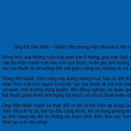
Ông Đỗ Văn Mẫn – Chánh Văn phòng Viện Khoa học Khí tượn
Đồng thời, qua những cuộc họp giao ban 6 tháng, giao ban Quý, 
cán bộ nhấn mạnh mặt tiêu cực của thuốc lá đã gây ảnh hưởng n
hại của thuốc lá và hướng đến cắt giảm cũng như không tái sử 
Trong Kế hoạch, Viện cũng xây dựng những mục tiêu cụ thể đối
nhận thức của mọi người trong tác hại của thuốc lá, bởi bản t
cơ quan, môi trường xung quanh, đến đồng nghiệp, cơ quan, gia
hút thuốc giảm thiểu tình trạng hút thuốc và cắt bỏ hoàn toàn việ
Ông Mẫn nhấn mạnh sự thay đổi to lớn từ khi Viện áp dụng L
Viện đều rất tự do, hút tại đâu cũng được, kể cả trong phòng l
ra, tình trạng này đã có những cải thiện nhất định. Khu vực t
định tại vị trí cho phép.