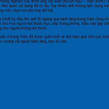
 Phòng Nghiên cứu thích ứng với Biến đổi khí hậu – Viện KHKTT
o thói quen sử dụng đã từ lâu. Tuy nhiên, anh không lạm dụng vi
g việc chọn nơi phù hợp để hút.
ra ở bất kỳ đâu, khi anh đi ngang qua hành lang trong Viện cũng c
ó cho mọi người hút thuốc trực tiếp trong phòng. Điều này gây ản
ng cho người không hút thuốc.
 thuốc ở trong Viện đã được giảm bớt và đạt hiệu quả tích cực, k
 vương vãi ngoài hành lang, dọc lối vào.